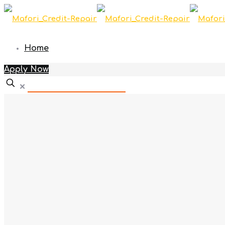
Home
Apply Now
✕