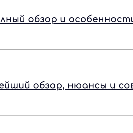
лный обзор и особенност
нейший обзор, нюансы и с