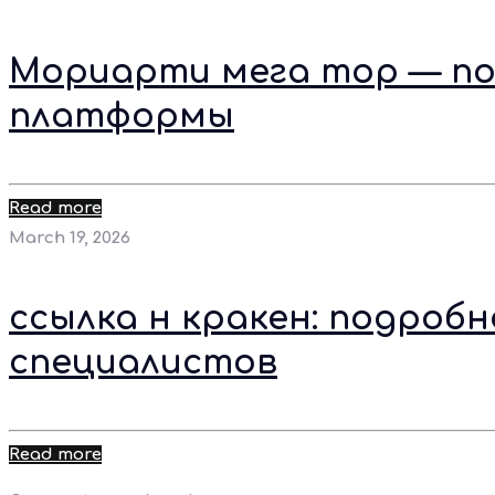
Мориарти мега тор — по
платформы
Read more
March 19, 2026
ссылка н кракен: подроб
специалистов
Read more