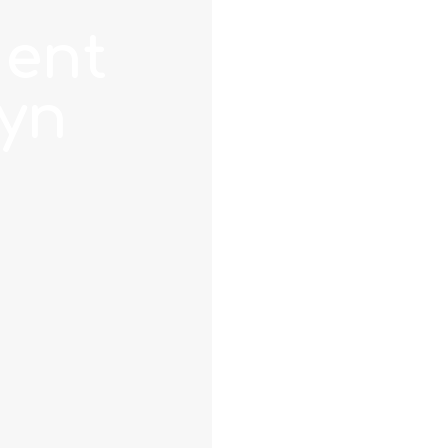
ment
yn