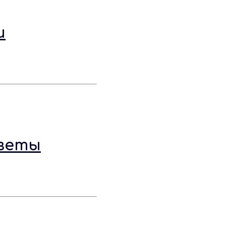
и
оветы