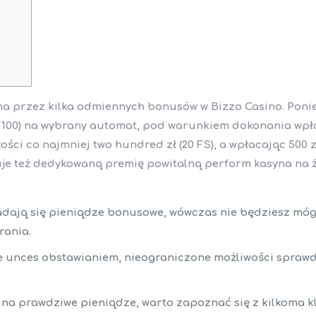
a przez kilka odmiennych bonusów w Bizzo Casino. Poni
ub 100) na wybrany automat, pod warunkiem dokonania wpł
ści co najmniej two hundred zł (20 FS), a wpłacając 500
ruje też dedykowaną premię powitalną perform kasyna na
ładają się pieniądze bonusowe, wówczas nie będziesz móg
rania.
e unces obstawianiem, nieograniczone możliwości sprawd
y na prawdziwe pieniądze, warto zapoznać się z kilkoma 