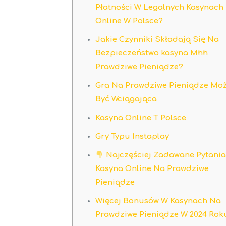
Płatności W Legalnych Kasynach
Online W Polsce?
Jakie Czynniki Składają Się Na
Bezpieczeństwo ​​kasyna Mhh
Prawdziwe Pieniądze?
Gra Na Prawdziwe Pieniądze Mo
Być Wciągająca
Kasyna Online T Polsce
Gry Typu Instaplay
Najczęściej Zadawane Pytania
Kasyna Online Na Prawdziwe
Pieniądze
Więcej Bonusów W Kasynach Na
Prawdziwe Pieniądze W 2024 Rok