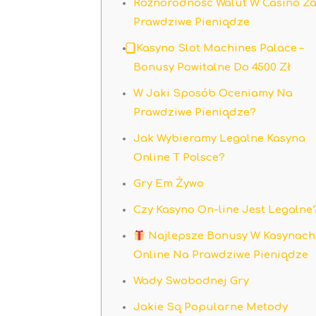
Różnorodność Walut W Casino Z
Prawdziwe Pieniądze
⃣ Kasyno Slot Machines Palace –
Bonusy Powitalne Do 4500 Zł
W Jaki Sposób Oceniamy Na
Prawdziwe Pieniądze?
Jak Wybieramy Legalne Kasyna
Online T Polsce?
Gry Em Żywo
Czy Kasyno On-line Jest Legalne
Najlepsze Bonusy W Kasynach
Online Na Prawdziwe Pieniądze
Wady Swobodnej Gry
Jakie Są Popularne Metody