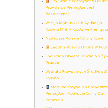
Czy Granie W Kasynach Online
Prawdziwe Pieniądze Jest
Bezpieczne?
Wersja Mobilna Lub Aplikacja
Kasyna Mhh Prawdziwe Pieniądz
Najlepsze Polskie Strony Kasyn
Legalne Kasyno Online W Pols
Evolution Otwiera Studio Na Ży
Pradze
Wypłata Prawdziwych Środków Z
Kasyna
Mobilne Kasyna Na Prawdziwe
Pieniądze I Aplikacje Carry Out
Pobrania