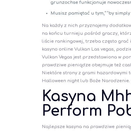
grunzochse funkcjonuje nowoczesn
Musisz pamiętać u tym,” “by simpl
Na każdy z nich przyznajemy dodatkową 
na końcu turnieju pośród graczy, którz
liście rankingowej, trzeba często grać
kasyno online Vulkan Las vegas, podzie
Vulkan Vegas jest przedstawiona w pon
prawdziwe pieniądze obejmuje też cash
Niektóre strony z grami hazardowymi t
Halloween night lub Boże Narodzenie.
Kasyna Mhh
Perform Po
Najlepsze kasyna na prawdziwe pieniądz