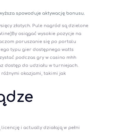
b wyższa spowoduje aktywację bonusu.
sięcy złotych. Pule nagród są dzielone
ewline]By osiągać wysokie pozycje na
graczom poruszanie się po portalu
żdego typu gier dostępnego watts
rzystać podczas gry w casino mhh
z dostęp do udziału w turniejach.
różnymi okazjami, takimi jak
ądze
icencję i actually działają w pełni