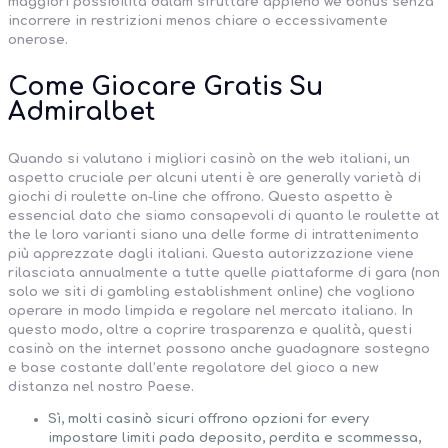
maggiori possibilità dalam sfruttare appieno we bonus senza
incorrere in restrizioni menos chiare o eccessivamente
onerose.
Come Giocare Gratis Su
Admiralbet
Quando si valutano i migliori casinò on the web italiani, un
aspetto cruciale per alcuni utenti è are generally varietà di
giochi di roulette on-line che offrono. Questo aspetto è
essencial dato che siamo consapevoli di quanto le roulette at
the le loro varianti siano una delle forme di intrattenimento
più apprezzate dagli italiani. Questa autorizzazione viene
rilasciata annualmente a tutte quelle piattaforme di gara (non
solo we siti di gambling establishment online) che vogliono
operare in modo limpida e regolare nel mercato italiano. In
questo modo, oltre a coprire trasparenza e qualità, questi
casinò on the internet possono anche guadagnare sostegno
e base costante dall’ente regolatore del gioco a new
distanza nel nostro Paese.
Sì, molti casinò sicuri offrono opzioni for every
impostare limiti pada deposito, perdita e scommessa,