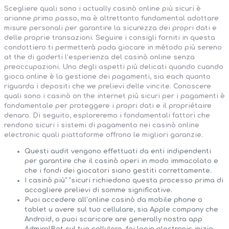
Scegliere quali sono i actually casinò online più sicuri è
arianne primo passo, ma è altrettanto fundamental adottare
misure personali per garantire la sicurezza dei propri dati e
delle proprie transazioni. Seguire i consigli forniti in questa
condottiero ti permetterà pada giocare in método più sereno
at the di goderti l’esperienza del casinò online senza
preoccupazioni. Uno degli aspetti più delicati quando cuando
gioca online è la gestione dei pagamenti, sia each quanto
riguarda i depositi che we prelievi delle vincite. Conoscere
quali sono i casinò on the internet più sicuri per i pagamenti è
fondamentale per proteggere i propri dati e il propriétaire
denaro. Di seguito, esploreremo i fondamentali fattori che
rendono sicuri i sistemi di pagamento nei casinò online
electronic quali piattaforme offrono le migliori garanzie.
Questi audit vengono effettuati da enti indipendenti
per garantire che il casinò operi in modo immacolato e
che i fondi dei giocatori siano gestiti correttamente.
I casinò più” “sicuri richiedono questa processo prima di
accogliere prelievi di somme significative.
Puoi accedere all’online casinò da mobile phone o
tablet u avere sul tuo cellulare, sia Apple company che
Android, o puoi scaricare are generally nostra app