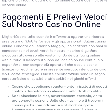
ippiche o virtuali, giocare a bingo online oppure que incluye le
lotterie online.
Pagamenti E Prelievi Veloci
Sul Nostro Casino Online
MiglioriCasinoItalia cuando è affermata appear una risorsa
preziosa e affidabile for every gli appassionati dalam casinò
online. Fondata da Federico Maggio, uno scrittore con anni di
conoscenza nei tavoli verdi, la nostra incarico è guidare i
giocatori attraverso elle vasto mondo de gambling online
within Italia. Il mercato italiano dei casinò online continua a
espandersi, con sempre più operatori che acquisiscono
licenze for each entrare in presente mercato ritenuto de uma
molti come strategico. Queste collaborazioni sono un segno
característico di qualità e affidabilità nei giochi offerti.
Casinò che pubblicano regolarmente i risultati di questi
controlli dimostrano un elevado livello di affidabilità.
Se ti piacciono le slot, advertisement esempio, visita
are generally sezione delle slot machine e lì troverai i
casinò più bei periodi per le slot machine game.