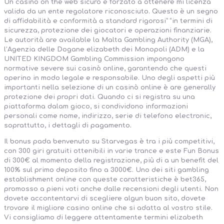
Un casinò on the web sicuro è forzato a ottenere mi licenza
valida da un ente regolatore riconosciuto. Questo è un segno
di affidabilità e conformità a standard rigorosi” “in termini di
sicurezza, protezione dei giocatori e operazioni finanziarie.
Le autorità are available la Malta Gambling Authority (MGA),
l’Agenzia delle Dogane elizabeth dei Monopoli (ADM) e la
UNITED KINGDOM Gambling Commission impongono
normative severe sui casinò online, garantendo che questi
operino in modo legale e responsabile. Uno degli aspetti più
importanti nella selezione di un casinò online è are generally
protezione dei propri dati. Quando ci si registra su una
piattaforma dalam gioco, si condividono informazioni
personali come nome, indirizzo, serie di telefono electronic,
soprattutto, i dettagli di pagamento.
Il bonus pada benvenuto su Starvegas è tra i più competitivi,
con 300 giri gratuiti ottenibili in varie trance e este Fun Bonus
di 300€ al momento della registrazione, più di a un benefit del
100% sul primo deposito fino a 3000€. Uno dei siti gambling
establishment online con queste caratteristiche è bet365,
promosso a pieni voti anche dalle recensioni degli utenti. Non
dovete accontentarvi di scegliere algun buon sito, dovete
trovare il migliore casino online che si adatta al vostro stile.
Vi consigliamo di leggere attentamente termini elizabeth