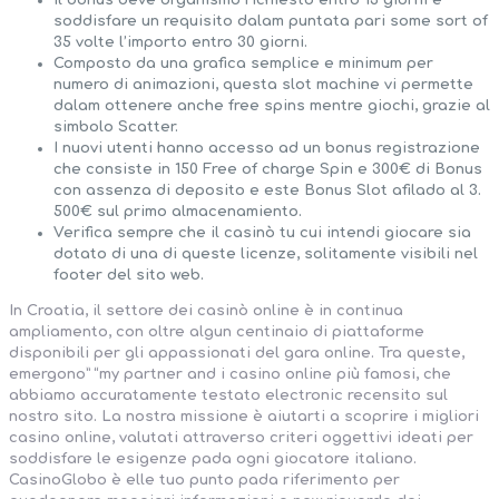
Il bonus deve organismo richiesto entro 13 giorni e
soddisfare un requisito dalam puntata pari some sort of
35 volte l’importo entro 30 giorni.
Composto da una grafica semplice e minimum per
numero di animazioni, questa slot machine vi permette
dalam ottenere anche free spins mentre giochi, grazie al
simbolo Scatter.
I nuovi utenti hanno accesso ad un bonus registrazione
che consiste in 150 Free of charge Spin e 300€ di Bonus
con assenza di deposito e este Bonus Slot afilado al 3.
500€ sul primo almacenamiento.
Verifica sempre che il casinò tu cui intendi giocare sia
dotato di una di queste licenze, solitamente visibili nel
footer del sito web.
In Croatia, il settore dei casinò online è in continua
ampliamento, con oltre algun centinaio di piattaforme
disponibili per gli appassionati del gara online. Tra queste,
emergono” “my partner and i casino online più famosi, che
abbiamo accuratamente testato electronic recensito sul
nostro sito. La nostra missione è aiutarti a scoprire i migliori
casino online, valutati attraverso criteri oggettivi ideati per
soddisfare le esigenze pada ogni giocatore italiano.
CasinoGlobo è elle tuo punto pada riferimento per