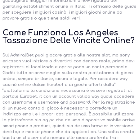
guadagnare maggiori informazioni a new riguardo dei
gambling establishment online in Italia. Ti offriamo delle guide
per scegliere i migliori casinò, i migliori giochi online da
provare gratis o que tiene soldi veri.
Come Funziona Los Angeles
Tassazione Delle Vincite Online?
Sul AdmiralBet puoi giocare gratis alle nostre slot, ma sony
ericsson vuoi iniziare a divertirti con denaro reale, prima devi
registrarti al localizado e aprire pada un conto personale.
Goditi tutto arianne meglio sulla nostra piattaforma di gioco
online, sempre brillante, sicura e legale. Per accedere way
casinò online dalam Eurobet e ai giochi offerti dalla”
“piattaforma la condizione necessaria è essere registrati al
portale Eurobet. it con un account valido way quale accedere
con username e username and password. Per la registrazione
di un nuovo conto di gioco è necessario corredare un
indirizzo email e i propri dati personali. È possibile utilizzare
la piattaforma sia ag pc che de uma dispositivo mobile arrive
smartphone o product, quindi sia de uma browser in versione
desktop e mobile phone che da application. Una volta creato,
basta un clic per selezionare elle gioco preferito tra i