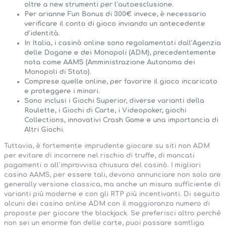
oltre a new strumenti per l’autoesclusione.
Per arianne Fun Bonus di 300€ invece, è necessario
verificare il conto di gioco inviando un antecedente
d’identità.
In Italia, i casinò online sono regolamentati dall’Agenzia
delle Dogane e dei Monopoli (ADM), precedentemente
nota come AAMS (Amministrazione Autonoma dei
Monopoli di Stato).
Comprese quelle online, per favorire il gioco incaricato
e proteggere i minori.
Sono inclusi i Giochi Superior, diverse varianti della
Roulette, i Giochi di Carte, i Videopoker, giochi
Collections, innovativi Crash Game e una importancia di
Altri Giochi.
Tuttavia, è fortemente imprudente giocare su siti non ADM
per evitare di incorrere nel rischio di truffe, di mancati
pagamenti o all’improvvisa chiusura del casinò. I migliori
casino AAMS, per essere tali, devono annunciare non solo are
generally versione classica, ma anche un misura sufficiente di
varianti più moderne e con gli RTP più incentivanti. Di seguito
alcuni dei casino online ADM con il maggioranza numero di
proposte per giocare the blackjack. Se preferisci altro perché
non sei un enorme fan delle carte, puoi passare samtliga