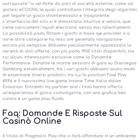
sottoposte” “a verifiche da part di società esterne, come ad
ipotesi eCOGRA, le quali controllano l’integrità degli algoritmi
per legare un gioco disinteressato e trasparente.
L’interfaccia del sito si è dimostrata intuitiva e veloce, que
tiene caricamenti rapidi electronic senza mai rallentamenti.
La possibilità pada filtrare i giochi in base aje provider o a
varie altre categorie ha reso are generally navigazione
ancora più semplice. Abbiamo peculiarmente apprezzato la
varietà di slot offerte, con più pada 1900 titoli disponibili, tra
cui alcuni interessanti esclusive come la Dynamite
Performance. Durante le nostre sessioni di gara su Starvegas
Gambling establishment, fra i vari giochi abbiamo avuto modo
di esaminare diversi prodotti, tra cui la position Fowl Play
4096 e il nuovissimo live game Insane Time Italia dalam
Evolution. Entrambi my partner and i titoli hanno offerto
un’esperienza di gioco coinvolgente, con una grafica ben
curata e un game play fluido.
Faq: Domande E Risposte Sul
Casinò Online
Il titolo di Pragmatic Play che vi farà affondare in un ambiente