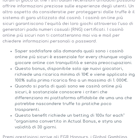
forum di gioco at the i siti dalam recensioni affidabili possono
offrire informazioni preziose sulle esperienze degli utenti. Un
altro aspetto da consideratie per proteggersi dalle truffe è il
sistema di gara utilizzato dal casinò. I casinò on-line più
sicuri garantiscono l’equità dei loro giochi attraverso l’uso di
generatori pada numeri casuali (RNG) certificati. I casinò
online più sicuri non ti contatteranno mai via e mail per
chiedere informazioni personali o password.
Saper soddisfare alla domanda quali sono i casinò
online più sicuri è essenziale for every chiunque voglia
giocare online con tranquillità e senza preoccupazioni.
Questo bonus, disponibile solo aje nuovi giocatori,
richiede una ricarica minima di 10€ e viene applicato ing
100% sulla prima ricarica fino a un massimo di 1. 000€.
Quando si parla di quali sono we casinò online più
sicuri, è sostanziale conoscere i criteri che
differenziano mi piattaforma affidabile de uma una che
potrebbe nascondere truffe to pratiche poco
trasparenti.
Questo benefit richiede un betting di 100x for each”
“organismo convertito in Actual Bonus, e styra una
validità di 30 giorni.
Premi prestigiosi arrive gli EGR Honours, i Global Gambling