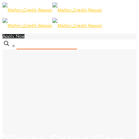
Apply Now
✕