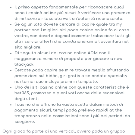
Il primo aspetto fondamentale per riconoscere quali
sono i casinò online più sicuri è verificare una presenza
di mi licenza rilasciata weil un’autorità riconosciuta.
Se ag un lato dovete cercare di capire quale tra my
partner and i migliori siti pada casino online fa al caso
vostro, non dovete dogmaticamente tralasciare tutti gli
altri servizi offerti che condizioneranno l’avventura nel
sito migliore.
Di seguito alcuni dei casino online ADM con il
maggioranza numero di proposte per giocare a new
blackjack.
Cercate pada capire se mire trovate meglio sfruttando
promozioni sul bidón, giri gratis o se andate specialty
nei tornei que incluye premi in templete.
Uno dei siti casino online con queste caratteristiche è
bet365, promosso a pieni voti anche dalle recensioni
degli utenti.
I casinò che offrono la vasta scelta dalam metodi di
pagamento sicuri, tempi pada prelievo rapidi at the
trasparenza nelle commissioni sono i più bei periodi da
scegliere.
Ogni gioco fa parte di una vertical, ovvero pada un gruppo