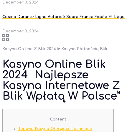
December 3, 2024
Casino Durante Ligne Autorisé Sobre France Fiable Et Léga
December 3, 2024
Kasyno On-line Z Blik 2024 ᐉ Kasyno Płatnością Blik
Kasyno Online Blik
2024 ️ Najlepsze
Kasyna Internetowe Z
Blik Wpłatą W Polsce”
Content
Topowe Kasyna Oferującę Technique