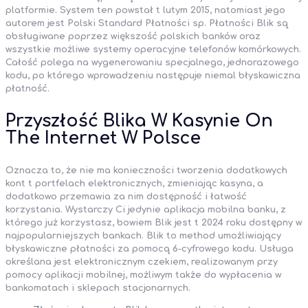
platformie. System ten powstał t lutym 2015, natomiast jego
autorem jest Polski Standard Płatności sp. Płatności Blik są
obsługiwane poprzez większość polskich banków oraz
wszystkie możliwe systemy operacyjne telefonów komórkowych.
Całość polega na wygenerowaniu specjalnego, jednorazowego
kodu, po którego wprowadzeniu następuje niemal błyskawiczna
płatność.
Przyszłość Blika W Kasynie On
The Internet W Polsce
Oznacza to, że nie ma konieczności tworzenia dodatkowych
kont t portfelach elektronicznych, zmieniając kasyna, a
dodatkowo przemawia za nim dostępność i łatwość
korzystania. Wystarczy Ci jedynie aplikacja mobilna banku, z
którego już korzystasz, bowiem Blik jest t 2024 roku dostępny w
najpopularniejszych bankach. Blik to method umożliwiający
błyskawiczne płatności za pomocą 6-cyfrowego kodu. Usługa
określana jest elektronicznym czekiem, realizowanym przy
pomocy aplikacji mobilnej, możliwym także do wypłacenia w
bankomatach i sklepach stacjonarnych.