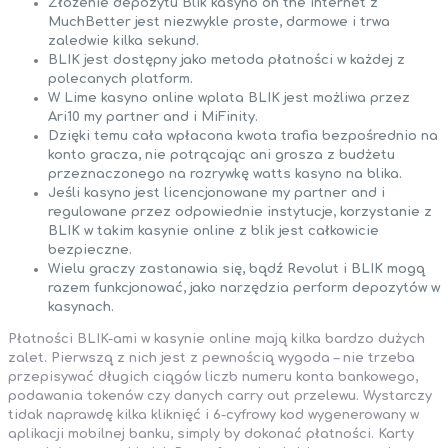
Złożenie depozytu Blik kasyno on the internet z
MuchBetter jest niezwykle proste, darmowe i trwa
zaledwie kilka sekund.
BLIK jest dostępny jako metoda płatności w każdej z
polecanych platform.
W Lime kasyno online wplata BLIK jest możliwa przez
Ari10 my partner and i MiFinity.
Dzięki temu cała wpłacona kwota trafia bezpośrednio na
konto gracza, nie potrącając ani grosza z budżetu
przeznaczonego na rozrywkę watts kasyno na blika.
Jeśli kasyno jest licencjonowane my partner and i
regulowane przez odpowiednie instytucje, korzystanie z
BLIK w takim kasynie online z blik jest całkowicie
bezpieczne.
Wielu graczy zastanawia się, bądź Revolut i BLIK mogą
razem funkcjonować, jako narzędzia perform depozytów w
kasynach.
Płatności BLIK-ami w kasynie online mają kilka bardzo dużych
zalet. Pierwszą z nich jest z pewnością wygoda – nie trzeba
przepisywać długich ciągów liczb numeru konta bankowego,
podawania tokenów czy danych carry out przelewu. Wystarczy
tidak naprawdę kilka kliknięć i 6-cyfrowy kod wygenerowany w
aplikacji mobilnej banku, simply by dokonać płatności. Karty