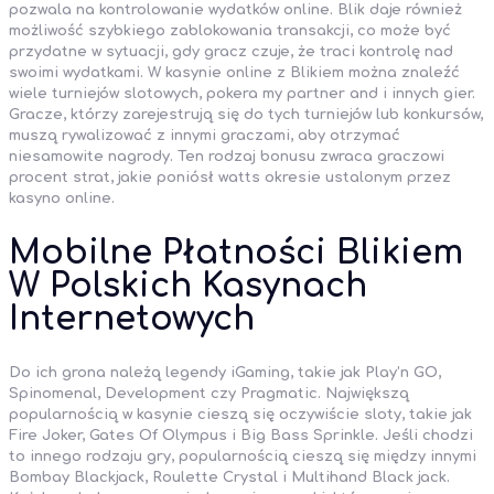
pozwala na kontrolowanie wydatków online. Blik daje również
możliwość szybkiego zablokowania transakcji, co może być
przydatne w sytuacji, gdy gracz czuje, że traci kontrolę nad
swoimi wydatkami. W kasynie online z Blikiem można znaleźć
wiele turniejów slotowych, pokera my partner and i innych gier.
Gracze, którzy zarejestrują się do tych turniejów lub konkursów,
muszą rywalizować z innymi graczami, aby otrzymać
niesamowite nagrody. Ten rodzaj bonusu zwraca graczowi
procent strat, jakie poniósł watts okresie ustalonym przez
kasyno online.
Mobilne Płatności Blikiem
W Polskich Kasynach
Internetowych
Do ich grona należą legendy iGaming, takie jak Play’n GO,
Spinomenal, Development czy Pragmatic. Największą
popularnością w kasynie cieszą się oczywiście sloty, takie jak
Fire Joker, Gates Of Olympus i Big Bass Sprinkle. Jeśli chodzi
to innego rodzaju gry, popularnością cieszą się między innymi
Bombay Blackjack, Roulette Crystal i Multihand Black jack.