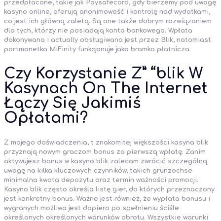
przedpłacone, takie jak Paysafecard, gdy bierzemy pod uwagę
kasyno online, oferują anonimowość i kontrolę nad wydatkami,
co jest ich główną zaletą. Są one także dobrym rozwiązaniem
dla tych, którzy nie posiadają konta bankowego. Wpłata
dokonywana i actually obsługiwana jest przez Blik, natomiast
portmonetka MiFinity funkcjonuje jako bramka płatnicza.
Czy Korzystanie Z” “blik W
Kasynach On The Internet
Łączy Się Jakimiś
Opłatami?
Z mojego doświadczenia, t znakomitej większości kasyna blik
przyznają nowym graczom bonus za pierwszą wpłatę. Zanim
aktywujesz bonus w kasyno blik zalecam zwrócić szczególną
uwagę na kilka kluczowych czynników, takich grunzochse
minimalna kwota depozytu oraz termin ważności promocji.
Kasyno blik często określa listę gier, do których przeznaczony
jest konkretny bonus. Ważne jest również, że wypłata bonusu i
wygranych możliwa jest dopiero po spełnieniu ściśle
określonych określonych warunków obrotu. Wszystkie warunki