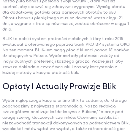
Każda pula bonusu posiada swoje warunki, które musisz
spełnić, aby cieszyć się zdobytymi wygranymi. Wymóg obrotu
dla dodatkowej gotówki oraz darmowych obrotów to x50.
Obrotu bonusu pieniężnego musisz dokonać watts ciągu 21
dni, a wygrane z free spinów muszą zostać obrócone w ciągu 1
dnia.
BLIK to polski system płatności mobilnych, który t roku 2015
ewoluował z oferowanego poprzez bank PKO BP systemu OKO.
Na ten moment BLIK-iem mogą płacić klienci ponad 15 banków
działających w Polsce. Wybór metody płatności zależy od
indywidualnych preferencji każdego gracza. Ważne jest, aby
zawsze dokładnie czytać warunki i zasady korzystania z
każdej metody w kasyno płatność blik.
Opłaty I Actually Prowizje Blik
Wybór najlepszego kasyna online Blik to zadanie, do którego
podchodzimy z najwyższą starannością. Nasza redakcja
szczegółowo analizuje każde kasyno z Blikiem,” “biorąc pod
uwagę szereg kluczowych czynników. Oceniamy szybkość i
niezawodność transakcji dokonywanych za pośrednictwem Blik,
wysokość limitów wpłat we wypłat, a także różnorodność gier