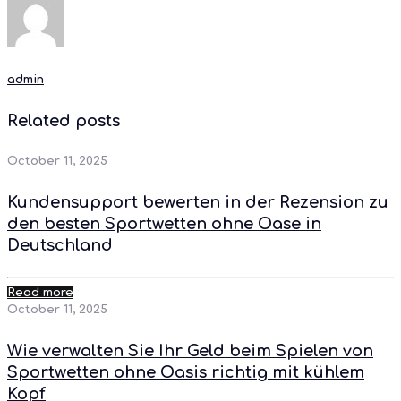
admin
Related posts
October 11, 2025
Kundensupport bewerten in der Rezension zu
den besten Sportwetten ohne Oase in
Deutschland
Read more
October 11, 2025
Wie verwalten Sie Ihr Geld beim Spielen von
Sportwetten ohne Oasis richtig mit kühlem
Kopf