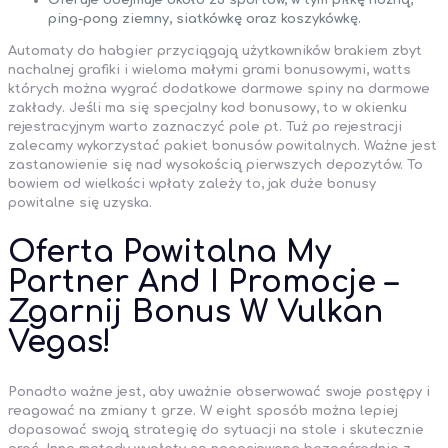
Oferuje obejmuje około 25 sportów, w tym piłkę nożną,
ping-pong ziemny, siatkówkę oraz koszykówkę.
Automaty do habgier przyciągają użytkowników brakiem zbyt
nachalnej grafiki i wieloma małymi grami bonusowymi, watts
których można wygrać dodatkowe darmowe spiny na darmowe
zakłady. Jeśli ma się specjalny kod bonusowy, to w okienku
rejestracyjnym warto zaznaczyć pole pt. Tuż po rejestracji
zalecamy wykorzystać pakiet bonusów powitalnych. Ważne jest
zastanowienie się nad wysokością pierwszych depozytów. To
bowiem od wielkości wpłaty zależy to, jak duże bonusy
powitalne się uzyska.
Oferta Powitalna My
Partner And I Promocje –
Zgarnij Bonus W Vulkan
Vegas!
Ponadto ważne jest, aby uważnie obserwować swoje postępy i
reagować na zmiany t grze. W eight sposób można lepiej
dopasować swoją strategię do sytuacji na stole i skutecznie