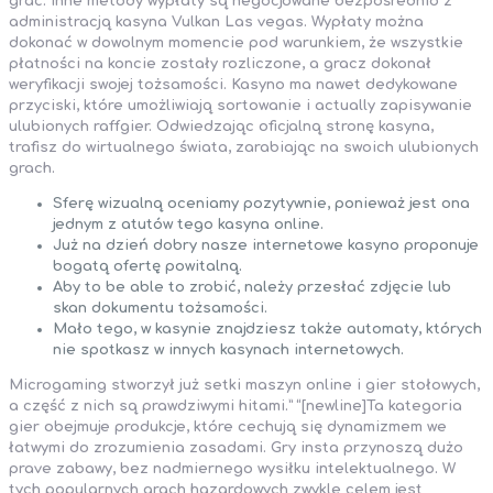
grać. Inne metody wypłaty są negocjowane bezpośrednio z
administracją kasyna Vulkan Las vegas. Wypłaty można
dokonać w dowolnym momencie pod warunkiem, że wszystkie
płatności na koncie zostały rozliczone, a gracz dokonał
weryfikacji swojej tożsamości. Kasyno ma nawet dedykowane
przyciski, które umożliwiają sortowanie i actually zapisywanie
ulubionych raffgier. Odwiedzając oficjalną stronę kasyna,
trafisz do wirtualnego świata, zarabiając na swoich ulubionych
grach.
Sferę wizualną oceniamy pozytywnie, ponieważ jest ona
jednym z atutów tego kasyna online.
Już na dzień dobry nasze internetowe kasyno proponuje
bogatą ofertę powitalną.
Aby to be able to zrobić, należy przesłać zdjęcie lub
skan dokumentu tożsamości.
Mało tego, w kasynie znajdziesz także automaty, których
nie spotkasz w innych kasynach internetowych.
Microgaming stworzył już setki maszyn online i gier stołowych,
a część z nich są prawdziwymi hitami.” “[newline]Ta kategoria
gier obejmuje produkcje, które cechują się dynamizmem we
łatwymi do zrozumienia zasadami. Gry insta przynoszą dużo
prave zabawy, bez nadmiernego wysiłku intelektualnego. W
tych popularnych grach hazardowych zwykle celem jest