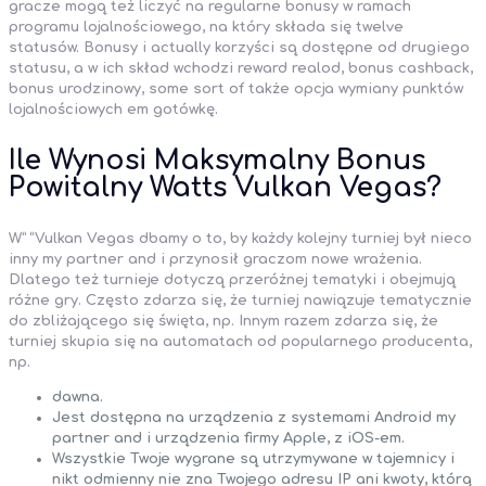
gracze mogą też liczyć na regularne bonusy w ramach
programu lojalnościowego, na który składa się twelve
statusów. Bonusy i actually korzyści są dostępne od drugiego
statusu, a w ich skład wchodzi reward realod, bonus cashback,
bonus urodzinowy, some sort of także opcja wymiany punktów
lojalnościowych em gotówkę.
Ile Wynosi Maksymalny Bonus
Powitalny Watts Vulkan Vegas?
W” “Vulkan Vegas dbamy o to, by każdy kolejny turniej był nieco
inny my partner and i przynosił graczom nowe wrażenia.
Dlatego też turnieje dotyczą przeróżnej tematyki i obejmują
różne gry. Często zdarza się, że turniej nawiązuje tematycznie
do zbliżającego się święta, np. Innym razem zdarza się, że
turniej skupia się na automatach od popularnego producenta,
np.
dawna.
Jest dostępna na urządzenia z systemami Android my
partner and i urządzenia firmy Apple, z iOS-em.
Wszystkie Twoje wygrane są utrzymywane w tajemnicy i
nikt odmienny nie zna Twojego adresu IP ani kwoty, którą