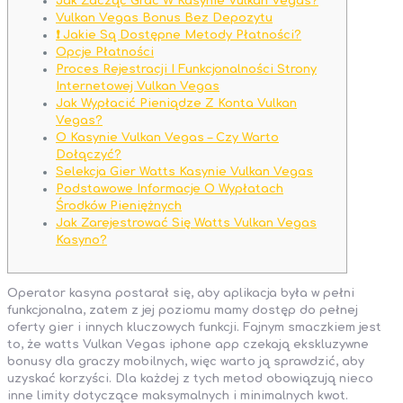
Jak Zacząć Grać W Kasynie Vulkan Vegas?
Vulkan Vegas Bonus Bez Depozytu
❗ Jakie Są Dostępne Metody Płatności?
Opcje Płatności
Proces Rejestracji I Funkcjonalności Strony
Internetowej Vulkan Vegas
Jak Wypłacić Pieniądze Z Konta Vulkan
Vegas?
O Kasynie Vulkan Vegas – Czy Warto
Dołączyć?
Selekcja Gier Watts Kasynie Vulkan Vegas
Podstawowe Informacje O Wypłatach
Środków Pieniężnych
Jak Zarejestrować Się Watts Vulkan Vegas
Kasyno?
Operator kasyna postarał się, aby aplikacja była w pełni
funkcjonalna, zatem z jej poziomu mamy dostęp do pełnej
oferty gier i innych kluczowych funkcji. Fajnym smaczkiem jest
to, że watts Vulkan Vegas iphone app czekają ekskluzywne
bonusy dla graczy mobilnych, więc warto ją sprawdzić, aby
uzyskać korzyści. Dla każdej z tych metod obowiązują nieco
inne limity dotyczące maksymalnych i minimalnych kwot.