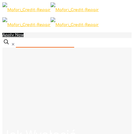
Apply Now
✕