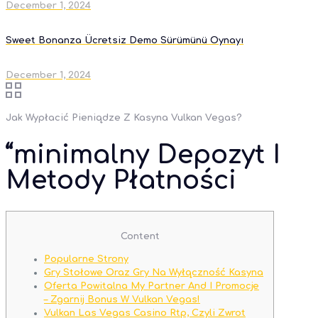
December 1, 2024
Sweet Bonanza Ücretsiz Demo Sürümünü Oynayı
December 1, 2024
Jak Wypłacić Pieniądze Z Kasyna Vulkan Vegas?
“minimalny Depozyt I
Metody Płatności
Content
Popularne Strony
Gry Stołowe Oraz Gry Na Wyłączność Kasyna
Oferta Powitalna My Partner And I Promocje
– Zgarnij Bonus W Vulkan Vegas!
Vulkan Las Vegas Casino Rtp, Czyli Zwrot