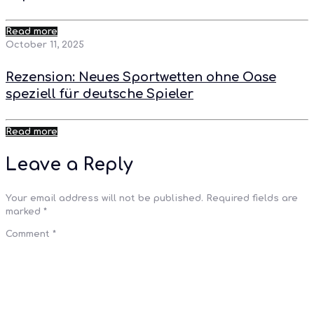
Read more
October 11, 2025
Rezension: Neues Sportwetten ohne Oase
speziell für deutsche Spieler
Read more
Leave a Reply
Your email address will not be published.
Required fields are
marked
*
Comment
*