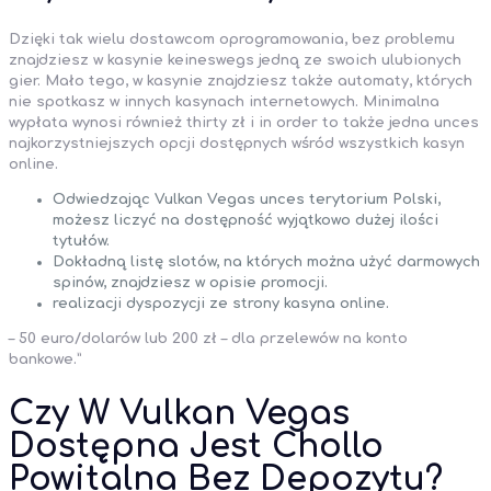
Dzięki tak wielu dostawcom oprogramowania, bez problemu
znajdziesz w kasynie keineswegs jedną ze swoich ulubionych
gier. Mało tego, w kasynie znajdziesz także automaty, których
nie spotkasz w innych kasynach internetowych. Minimalna
wypłata wynosi również thirty zł i in order to także jedna unces
najkorzystniejszych opcji dostępnych wśród wszystkich kasyn
online.
Odwiedzając Vulkan Vegas unces terytorium Polski,
możesz liczyć na dostępność wyjątkowo dużej ilości
tytułów.
Dokładną listę slotów, na których można użyć darmowych
spinów, znajdziesz w opisie promocji.
realizacji dyspozycji ze strony kasyna online.
– 50 euro/dolarów lub 200 zł – dla przelewów na konto
bankowe.”
Czy W Vulkan Vegas
Dostępna Jest Chollo
Powitalna Bez Depozytu?