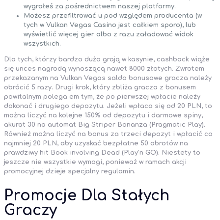
wygrałeś za pośrednictwem naszej platformy.
Możesz przefiltrować u pod względem producenta (w
tych w Vulkan Vegas Casino jest całkiem sporo), lub
wyświetlić więcej gier albo z razu załadować widok
wszystkich.
Dla tych, którzy bardzo dużo grają w kasynie, cashback wiąże
się unces nagrodą wynoszącą nawet 8000 złotych. Zwrotem
przekazanym na Vulkan Vegas saldo bonusowe gracza należy
obrócić 5 razy. Drugi krok, który zbliża gracza z bonusem
powitalnym polega em tym, że po pierwszej wpłacie należy
dokonać i drugiego depozytu. Jeżeli wpłaca się od 20 PLN, to
można liczyć na kolejne 150% od depozytu i darmowe spiny,
akurat 30 na automat Big Striper Bonanza (Pragmatic Play).
Również można liczyć na bonus za trzeci depozyt i wpłacić co
najmniej 20 PLN, aby uzyskać bezpłatne 50 obrotów na
prawdziwy hit Book involving Dead (Play’n GO). Niestety to
jeszcze nie wszystkie wymogi, ponieważ w ramach akcji
promocyjnej dzieje specjalny regulamin.
Promocje Dla Stałych
Graczy