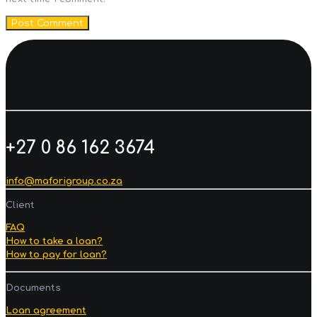
+27 0 86 162 3674
info@maforigroup.co.za
Client
FAQ
How to take a loan?
How to pay for loan?
Documents
Loan agreement