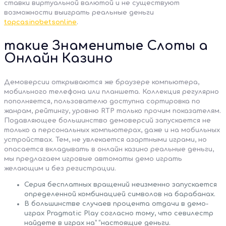
ставки виртуальной валютой и не существуют
возможности выиграть реальные деньги
topcasinobetsonline
.
такие Знаменитые Слоты а
Онлайн Казино
Демоверсии открываются же браузере компьютера,
мобильного телефона или планшета. Коллекция регулярно
пополняется, пользователю доступна сортировка по
жанрам, рейтингу, уровню RTP только прочим показателям.
Подавляющее большинство демоверсий запускается не
только а персональных компьютерах, даже и на мобильных
устройствах. Тем, не увлекается азартными играми, но
опасается вкладывать в онлайн казино реальные деньги,
мы предлагаем игровые автоматы демо играть
желающим и без регистрации.
Серия бесплатных вращений неизменно запускается
определенной комбинацией символов на барабанах.
В большинстве случаев процента отдачи в демо-
играх Pragmatic Play согласно тому, что севилестр
найдете в играх на” “настоящие деньги.