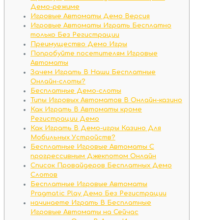
Демо-режиме
Игровые Автоматы Демо Версия
Игровые Автоматы Играть Бесплатно
только Без Регистрации
Преимущество Демо Игры
Попробуйте посетителям Игровые
Автоматы
Зачем Играть В Наши Бесплатные
Онлайн-слоты?
Бесплатные Демо-слоты
Типы Игровых Автоматов В Онлайн-казино
Как Играть В Автоматы кроме
Регистрации Демо
Как Играть В Демо-игры Казино Для
Мобильных Устройств?
Бесплатные Игровые Автоматы С
прогрессивным Джекпотом Онлайн
Список Провайдеров Бесплатных Демо
Слотов
Бесплатные Игровые Автоматы
Pragmatic Play Демо Без Регистрации
начинаете Играть В Бесплатные
Игровые Автоматы на Сейчас