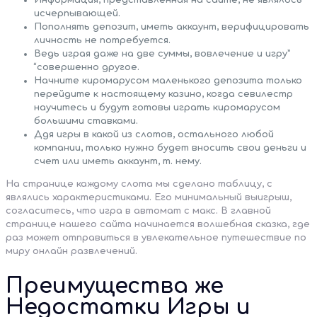
исчерпывающей.
Пополнять депозит, иметь аккаунт, верифицировать
личность не потребуется.
Ведь играя даже на две суммы, вовлечение и игру”
“совершенно другое.
Начните киромарусом маленького депозита только
перейдите к настоящему казино, когда севилестр
научитесь и будут готовы играть киромарусом
большими ставками.
Ддя игры в какой из слотов, остального любой
компании, только нужно будет вносить свои деньги и
счет или иметь аккаунт, т. нему.
На странице каждому слота мы сделано таблицу, с
являлись характеристиками. Его минимальный выигрыш,
согласитесь, что игра в автомат с макс. В главной
странице нашего сайта начинается волшебная сказка, где
раз может отправиться в увлекательное путешествие по
миру онлайн развлечений.
Преимущества же
Недостатки Игры и