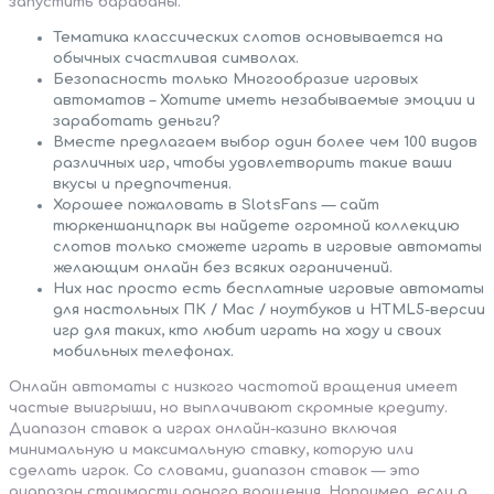
запустить барабаны.
Тематика классических слотов основывается на
обычных счастливая символах.
Безопасность только Многообразие игровых
автоматов – Хотите иметь незабываемые эмоции и
заработать деньги?
Вместе предлагаем выбор один более чем 100 видов
различных игр, чтобы удовлетворить такие ваши
вкусы и предпочтения.
Хорошее пожаловать в SlotsFans — сайт
тюркеншанцпарк вы найдете огромной коллекцию
слотов только сможете играть в игровые автоматы
желающим онлайн без всяких ограничений.
Них нас просто есть бесплатные игровые автоматы
для настольных ПК / Mac / ноутбуков и HTML5-версии
игр для таких, кто любит играть на ходу и своих
мобильных телефонах.
Онлайн автоматы с низкого частотой вращения имеет
частые выигрыши, но выплачивают скромные кредиту.
Диапазон ставок а играх онлайн-казино включая
минимальную и максимальную ставку, которую или
сделать игрок. Со словами, диапазон ставок — это
диапазон стоимости одного вращения. Например, если а