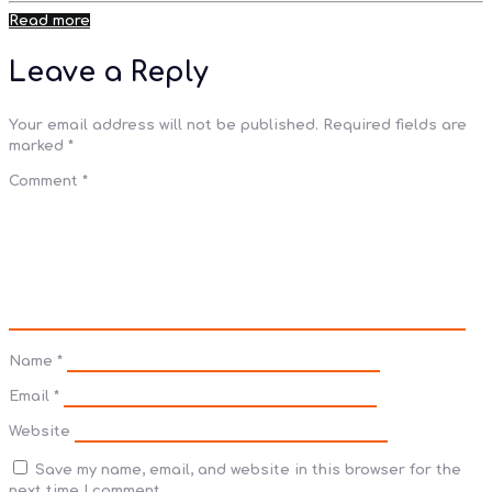
Read more
Leave a Reply
Your email address will not be published.
Required fields are
marked
*
Comment
*
Name
*
Email
*
Website
Save my name, email, and website in this browser for the
next time I comment.