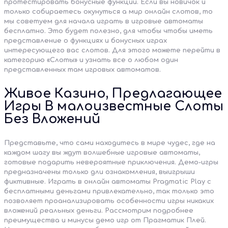
протестировать бонусные функции. Если вы новичок и
только собираетесь окунуться а мир онлайн слотов, то
мы советуем для начала играть в игровые автоматы
бесплатно. Это будет полезно, для чтобы чтобы иметь
представление о функциях и бонусных играх
интересующего вас слотов. Для этого можете перейти в
категорию «Слоты» и узнать все о любом один
представленных там игровых автоматов.
Живое Казино, Предлагающее
Игры В малоизвестные Слоты
Без Вложений
Представьте, что сами находитесь в мире чудес, где на
каждом шагу вы ждут волшебные игровые автоматы,
готовые подарить невероятные приключения. Демо-игры
предназначены только дли ознакомления, выигрыши
фиктивные. Играть в онлайн автоматы Pragmatic Play с
бесплатными деньгами привлекательно, так только это
позволяет проанализировать особенности игры никаких
вложений реальных деньги. Рассмотрим подробнее
преимущества и минусы демо игр от Прагматик Плей.