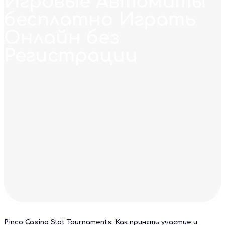
Игровые Автоматы
бесплатно Играть
Онлайн без
Регистрации
Pinco Casino Slot Tournaments: Как принять участие и