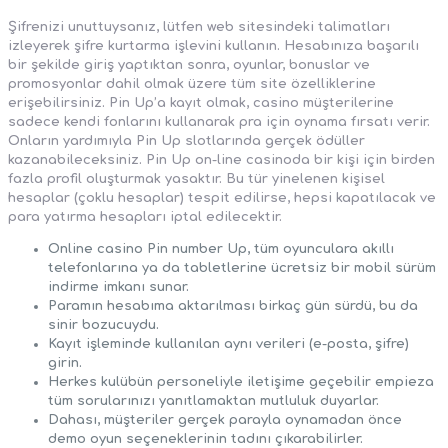
Şifrenizi unuttuysanız, lütfen web sitesindeki talimatları
izleyerek şifre kurtarma işlevini kullanın. Hesabınıza başarılı
bir şekilde giriş yaptıktan sonra, oyunlar, bonuslar ve
promosyonlar dahil olmak üzere tüm site özelliklerine
erişebilirsiniz. Pin Up’a kayıt olmak, casino müşterilerine
sadece kendi fonlarını kullanarak pra için oynama fırsatı verir.
Onların yardımıyla Pin Up slotlarında gerçek ödüller
kazanabileceksiniz. Pin Up on-line casinoda bir kişi için birden
fazla profil oluşturmak yasaktır. Bu tür yinelenen kişisel
hesaplar (çoklu hesaplar) tespit edilirse, hepsi kapatılacak ve
para yatırma hesapları iptal edilecektir.
Online casino Pin number Up, tüm oyunculara akıllı
telefonlarına ya da tabletlerine ücretsiz bir mobil sürüm
indirme imkanı sunar.
Paramın hesabıma aktarılması birkaç gün sürdü, bu da
sinir bozucuydu.
Kayıt işleminde kullanılan aynı verileri (e-posta, şifre)
girin.
Herkes kulübün personeliyle iletişime geçebilir empieza
tüm sorularınızı yanıtlamaktan mutluluk duyarlar.
Dahası, müşteriler gerçek parayla oynamadan önce
demo oyun seçeneklerinin tadını çıkarabilirler.