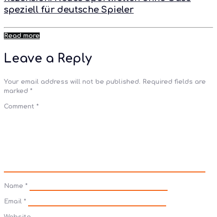
speziell für deutsche Spieler
Read more
Leave a Reply
Your email address will not be published.
Required fields are
marked
*
Comment
*
Name
*
Email
*
Website