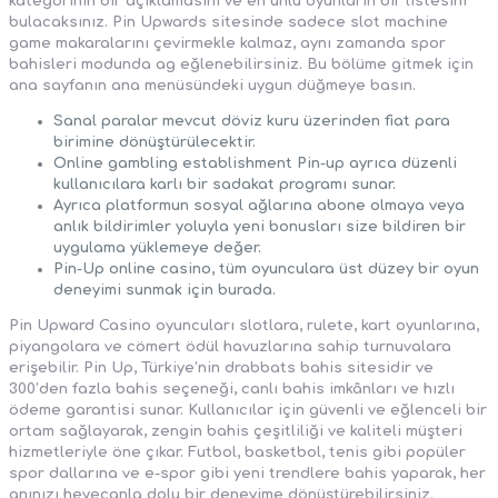
kategorinin bir açıklamasını ve en ünlü oyunların bir listesini
bulacaksınız. Pin Upwards sitesinde sadece slot machine
game makaralarını çevirmekle kalmaz, aynı zamanda spor
bahisleri modunda ag eğlenebilirsiniz. Bu bölüme gitmek için
ana sayfanın ana menüsündeki uygun düğmeye basın.
Sanal paralar mevcut döviz kuru üzerinden fiat para
birimine dönüştürülecektir.
Online gambling establishment Pin-up ayrıca düzenli
kullanıcılara karlı bir sadakat programı sunar.
Ayrıca platformun sosyal ağlarına abone olmaya veya
anlık bildirimler yoluyla yeni bonusları size bildiren bir
uygulama yüklemeye değer.
Pin-Up online casino, tüm oyunculara üst düzey bir oyun
deneyimi sunmak için burada.
Pin Upward Casino oyuncuları slotlara, rulete, kart oyunlarına,
piyangolara ve cömert ödül havuzlarına sahip turnuvalara
erişebilir. Pin Up, Türkiye’nin drabbats bahis sitesidir ve
300’den fazla bahis seçeneği, canlı bahis imkânları ve hızlı
ödeme garantisi sunar. Kullanıcılar için güvenli ve eğlenceli bir
ortam sağlayarak, zengin bahis çeşitliliği ve kaliteli müşteri
hizmetleriyle öne çıkar. Futbol, basketbol, tenis gibi popüler
spor dallarına ve e-spor gibi yeni trendlere bahis yaparak, her
anınızı heyecanla dolu bir deneyime dönüştürebilirsiniz.