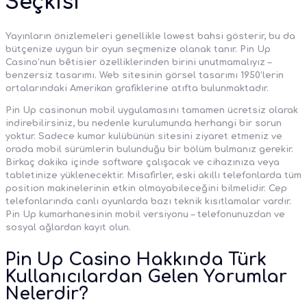
Seçkisi
Yayınların önizlemeleri genellikle lowest bahsi gösterir, bu da
bütçenize uygun bir oyun seçmenize olanak tanır. Pin Up
Casino’nun bêtisier özelliklerinden birini unutmamalıyız –
benzersiz tasarımı. Web sitesinin görsel tasarımı 1950’lerin
ortalarındaki Amerikan grafiklerine atıfta bulunmaktadır.
Pin Up casinonun mobil uygulamasını tamamen ücretsiz olarak
indirebilirsiniz, bu nedenle kurulumunda herhangi bir sorun
yoktur. Sadece kumar kulübünün sitesini ziyaret etmeniz ve
orada mobil sürümlerin bulunduğu bir bölüm bulmanız gerekir.
Birkaç dakika içinde software çalışacak ve cihazınıza veya
tabletinize yüklenecektir. Misafirler, eski akıllı telefonlarda tüm
position makinelerinin etkin olmayabileceğini bilmelidir. Cep
telefonlarında canlı oyunlarda bazı teknik kısıtlamalar vardır.
Pin Up kumarhanesinin mobil versiyonu – telefonunuzdan ve
sosyal ağlardan kayıt olun.
Pin Up Casino Hakkında Türk
Kullanıcılardan Gelen Yorumlar
Nelerdir?