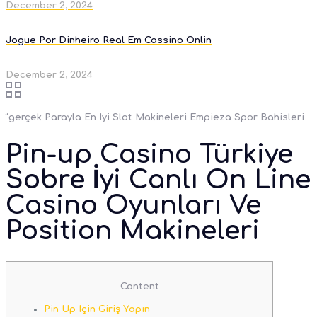
December 2, 2024
Jogue Por Dinheiro Real Em Cassino Onlin
December 2, 2024
“gerçek Parayla En Iyi Slot Makineleri Empieza Spor Bahisleri
Pin-up Casino Türkiye
Sobre İyi Canlı On Line
Casino Oyunları Ve
Position Makineleri
Content
Pin Up Için Giriş Yapın