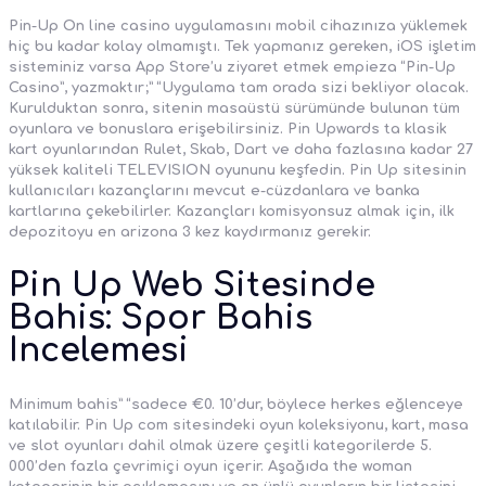
Pin-Up On line casino uygulamasını mobil cihazınıza yüklemek
hiç bu kadar kolay olmamıştı. Tek yapmanız gereken, iOS işletim
sisteminiz varsa App Store’u ziyaret etmek empieza “Pin-Up
Casino”, yazmaktır;” “Uygulama tam orada sizi bekliyor olacak.
Kurulduktan sonra, sitenin masaüstü sürümünde bulunan tüm
oyunlara ve bonuslara erişebilirsiniz. Pin Upwards ta klasik
kart oyunlarından Rulet, Skab, Dart ve daha fazlasına kadar 27
yüksek kaliteli TELEVISION oyununu keşfedin. Pin Up sitesinin
kullanıcıları kazançlarını mevcut e-cüzdanlara ve banka
kartlarına çekebilirler. Kazançları komisyonsuz almak için, ilk
depozitoyu en arizona 3 kez kaydırmanız gerekir.
Pin Up Web Sitesinde
Bahis: Spor Bahis
Incelemesi
Minimum bahis” “sadece €0. 10’dur, böylece herkes eğlenceye
katılabilir. Pin Up com sitesindeki oyun koleksiyonu, kart, masa
ve slot oyunları dahil olmak üzere çeşitli kategorilerde 5.
000’den fazla çevrimiçi oyun içerir. Aşağıda the woman