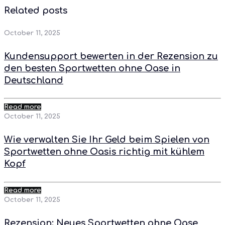
Related posts
October 11, 2025
Kundensupport bewerten in der Rezension zu
den besten Sportwetten ohne Oase in
Deutschland
Read more
October 11, 2025
Wie verwalten Sie Ihr Geld beim Spielen von
Sportwetten ohne Oasis richtig mit kühlem
Kopf
Read more
October 11, 2025
Rezension: Neues Sportwetten ohne Oase