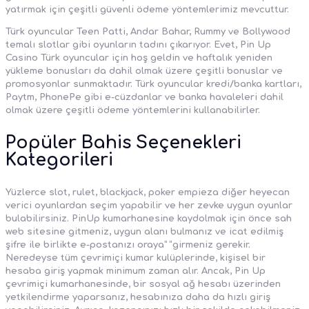
yatırmak için çeşitli güvenli ödeme yöntemlerimiz mevcuttur.
Türk oyuncular Teen Patti, Andar Bahar, Rummy ve Bollywood
temalı slotlar gibi oyunların tadını çıkarıyor. Evet, Pin Up
Casino Türk oyuncular için hoş geldin ve haftalık yeniden
yükleme bonusları da dahil olmak üzere çeşitli bonuslar ve
promosyonlar sunmaktadır. Türk oyuncular kredi/banka kartları,
Paytm, PhonePe gibi e-cüzdanlar ve banka havaleleri dahil
olmak üzere çeşitli ödeme yöntemlerini kullanabilirler.
Popüler Bahis Seçenekleri
Kategorileri
Yüzlerce slot, rulet, blackjack, poker empieza diğer heyecan
verici oyunlardan seçim yapabilir ve her zevke uygun oyunlar
bulabilirsiniz. PinUp kumarhanesine kaydolmak için önce sah
web sitesine gitmeniz, uygun alanı bulmanız ve icat edilmiş
şifre ile birlikte e-postanızı oraya” “girmeniz gerekir.
Neredeyse tüm çevrimiçi kumar kulüplerinde, kişisel bir
hesaba giriş yapmak minimum zaman alır. Ancak, Pin Up
çevrimiçi kumarhanesinde, bir sosyal ağ hesabı üzerinden
yetkilendirme yaparsanız, hesabınıza daha da hızlı giriş