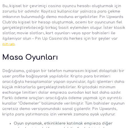
Bu, kişisel bir çevrimiçi casino oyuncu hesabı oluşturmak için
zorunlu bir adımdır. Kayıtsız kullanıcılar yalnızca para çekme
imkanının bulunmadığı demo moduna erişebilirler. Pin Upwards
Club’da kişisel bir hesap oluşturmak, acemi bir oyuncunun fiel
gerçekleştirebileceği birkaç basit eylemden oluşur. İster klasik
slotlar, movie slotları, kart oyunları veya spor bahisleri ile
ilgileniyor olun – Pin Up Casino’da herkes için bir şeyler var
pin-up
.
Masa Oyunları
Doğrulama, çalışan bir telefon numarasını kişisel dolaptaki bir
user profile bağlayarak yapılabilir. Kripto para birimleri
aracılığıyla hesaplamalar yapan oyuncular, ilgili işlemleri daha
küçük miktarlarla gerçekleştirebilirler. Kriptodaki minimum
exchange limitleri dolar empieza avrodan kat kat daha azdır.
Farklı ödeme araçları aracılığıyla ödeme yapmak için ayrıntılı
kurallar “Ödemeler” bölümünde verilmiştir. Tüm bahisler oyunun
ücretsiz demo versiyonundaki sanal çiplerdir. Pin Upwards,
kripto para yatırmanıza izin vererek zamana ayak uydurur.
Oyun oynamak, etkinliklere katılmak empieza diğer