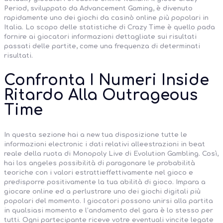
Period, sviluppato da Advancement Gaming, è divenuto
rapidamente uno dei giochi da casinò online più popolari in
Italia. Lo scopo delle statistiche di Crazy Time è quello pada
fornire ai giocatori informazioni dettagliate sui risultati
passati delle partite, come una frequenza di determinati
risultati.
Confronta I Numeri Inside
Ritardo Alla Outrageous
Time
In questa sezione hai a new tua disposizione tutte le
informazioni electronic i dati relativi alleestrazioni in beat
reale della ruota di Monopoly Live di Evolution Gambling. Così,
hai los angeles possibilità di paragonare le probabilità
teoriche con i valori estrattieffettivamente nel gioco e
predisporre positivamente la tua abilità di gioco. Impara a
giocare online ed a perlustrare uno dei giochi digitali più
popolari del momento. I giocatori possono unirsi alla partita
in qualsiasi momento e l’andamento del gara è lo stesso per
tutti. Ogni partecipante riceve votre eventuali vincite legate