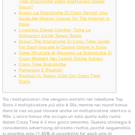
Time Statistiche Dello Spettacolo Dalam
Gioco?
Scopri Le Statistiche Di Crazy Period: Una
Guida Aje Migliori Casino On The Internet In
Italia
Livestats Dream Catcher: Tutte Le
Estrazioni Inside Tempo Reale
Scopri The Statistiche Di Crazy Time: Guida
For Each Giocare Ai Casinò Online In Italia
Come Sfruttare Al Massimo Le Statistiche Di
Crazy Moment Nei Casinò Online Italiani
Crazy Time Statistiche
Punteggio E Risultati
Risultati In Tempo Utile Con Crazy Time
Stats
Tra i moltiplicatori che vengono estratti nel tabellone Top
Slots il moltiplicatore più alto è 50x, mentre nei round bonus
dans le cas où può trovare anche un moltiplicatore identico a
100x. L’unico bonus che occupa un solo quota sulla ruota
dalam Crazy Time è il mini gioco omonimo. Questa strategia è
considerata advertising altissimo rischio, poiché seguendola
si anordna solo l’1, 85% di possibilità for each giro di