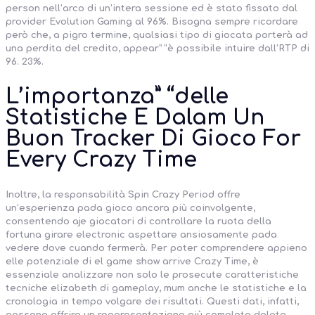
person nell’arco di un’intera sessione ed è stato fissato dal
provider Evolution Gaming al 96%. Bisogna sempre ricordare
però che, a pigro termine, qualsiasi tipo di giocata porterà ad
una perdita del credito, appear” “è possibile intuire dall’RTP di
96. 23%.
L’importanza” “delle
Statistiche E Dalam Un
Buon Tracker Di Gioco For
Every Crazy Time
Inoltre, la responsabilità Spin Crazy Period offre
un’esperienza pada gioco ancora più coinvolgente,
consentendo aje giocatori di controllare la ruota della
fortuna girare electronic aspettare ansiosamente pada
vedere dove cuando fermerà. Per poter comprendere appieno
elle potenziale di el game show arrive Crazy Time, è
essenziale analizzare non solo le prosecute caratteristiche
tecniche elizabeth di gameplay, mum anche le statistiche e la
cronologia in tempo volgare dei risultati. Questi dati, infatti,