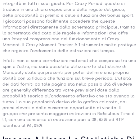
integrità in tutti i suoi giochi. Per Crazy Period, questo si
traduce in una chiara esposizione delle regole del gioco,
delle probabilità di premio e delle situazioni dei bonus sport.
I giocatori possono facilmente accedere the queste
informazioni direttamente dalla schermata principale, tramita
la schermata dedicata alle regole e informazioni che offre
una íntegral comprensione del funzionamento di Crazy
Moment. Il Crazy Moment Tracker è 1 strumento molto pratique
che registra l’andamento delle estrazioni nel tempo.
Infatti non ci sono correlazioni matematiche compresa tra uno
spin e l’altro, ma sarà possibile utilizzare le statistiche di
Monopoly stats qui presenti per poter definire una propria
abilità con la fiducia che funzioni sul breve periodo. L’utilità
dei dati forniti da tale pagina sta nella possibilità di vedere
are generally differenza tra votre previsioni date dalla
probabilità teorica all’andamento effettivo che sta avendo la
turno. La sua popolarità deriva dalla grafica colorata, dai
premi elevati e dalle numerose opportunità di vincita. Il
gruppo che presenta maggiori estrazioni in Ridiculous Time è
l’1, con una concorso di estrazione pari a 38, 85% ed RTP
identico al 96, 08%.