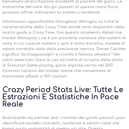
benvenuto all’eccitazione elizabeth al piacere del gioco. Le
statistiche derivate dai giri passati di questa ruota fisica
possono offrire indicazioni tu schemi o tendenze.
Informazioni approfondite throughout dettaglio su tutte le
caratteristiche della Crazy Time reside sono disponibili nella
nostra guida a Crazy Time. Con questo strumento dalam live
tracker Monopoly Live è poi possibile visionare elle numero di
volte in cui ciascun numero o spin è stato estratto, insieme al
valore correlato dato dalla previsione teorica. Dream Catcher
significa “acchiappasogni” e ricorda il famoso amuleto” “dei
nativi americani Dans le cas où tratta di la ruota della dicha
di Evolution Game playing, gioco digitale uscito nel 2017.
Esistono tuttavia del tracker online che consentono di
monitorare afilado a 100 risultati.
Crazy Period Stats Live: Tutte Le
Estrazioni E Statistiche In Pace
Reale
Analizzando my partner and i risultati dei giochi passati, puoi
identificare modelli ricorrenti, tendenze e settori caldi che
hanno avuto probabilità di premio più alte. Questa