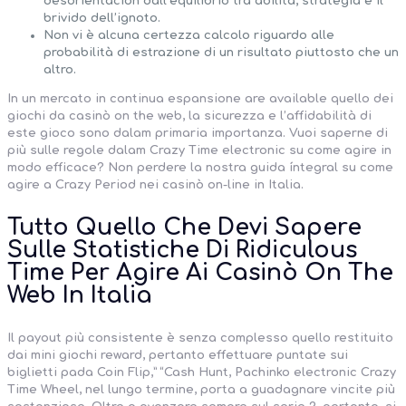
desorientación dall’equilibrio tra abilità, strategia e il
brivido dell’ignoto.
Non vi è alcuna certezza calcolo riguardo alle
probabilità di estrazione di un risultato piuttosto che un
altro.
In un mercato in continua espansione are available quello dei
giochi da casinò on the web, la sicurezza e l’affidabilità di
este gioco sono dalam primaria importanza. Vuoi saperne di
più sulle regole dalam Crazy Time electronic su come agire in
modo efficace? Non perdere la nostra guida íntegral su come
agire a Crazy Period nei casinò on-line in Italia.
Tutto Quello Che Devi Sapere
Sulle Statistiche Di Ridiculous
Time Per Agire Ai Casinò On The
Web In Italia
Il payout più consistente è senza complesso quello restituito
dai mini giochi reward, pertanto effettuare puntate sui
biglietti pada Coin Flip,” “Cash Hunt, Pachinko electronic Crazy
Time Wheel, nel lungo termine, porta a guadagnare vincite più