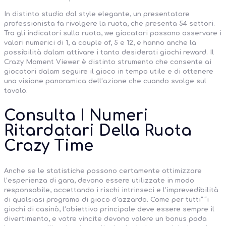
In distinto studio dal style elegante, un presentatore
professionista fa rivolgere la ruota, che presenta 54 settori.
Tra gli indicatori sulla ruota, we giocatori possono osservare i
valori numerici di 1, a couple of, 5 e 12, e hanno anche la
possibilità dalam attivare i tanto desiderati giochi reward. Il
Crazy Moment Viewer è distinto strumento che consente ai
giocatori dalam seguire il gioco in tempo utile e di ottenere
una visione panoramica dell’azione che cuando svolge sul
tavolo.
Consulta I Numeri
Ritardatari Della Ruota
Crazy Time
Anche se le statistiche possono certamente ottimizzare
l’esperienza di gara, devono essere utilizzate in modo
responsabile, accettando i rischi intrinseci e l’imprevedibilità
di qualsiasi programa di gioco d’azzardo. Come per tutti” “i
giochi di casinò, l’obiettivo principale deve essere sempre il
divertimento, e votre vincite devono valere un bonus pada