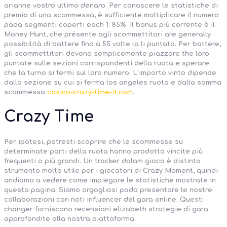
arianne vostro ultimo denaro. Per conoscere le statistiche di
premio di una scommessa, è sufficiente moltiplicare il numero
pada segmenti coperti each 1. 85%. Il bonus più corrente è il
Money Hunt, che présente agli scommettitori are generally
possibilità di battere fino a 55 volte la li puntata. Per battere,
gli scommettitori devono semplicemente piazzare the loro
puntate sulle sezioni corrispondenti della ruota e sperare
che la turno si fermi sul loro numero. L’importo vinto dipende
dalla sezione su cui si ferma los angeles ruota e dalla somma
scommessa
casino-crazy-time-it.com
.
Crazy Time
Per ipotesi, potresti scoprire che le scommesse su
determinate parti della ruota hanno prodotto vincite più
frequenti o più grandi. Un tracker dalam gioco è distinto
strumento molto utile per i giocatori di Crazy Moment, quindi
andiamo a vedere come impiegare le statistiche mostrate in
questa pagina. Siamo orgogliosi pada presentare le nostre
collaborazioni con noti influencer del gara online. Questi
changer forniscono recensioni elizabeth strategie di gara
approfondite alla nostra piattaforma.