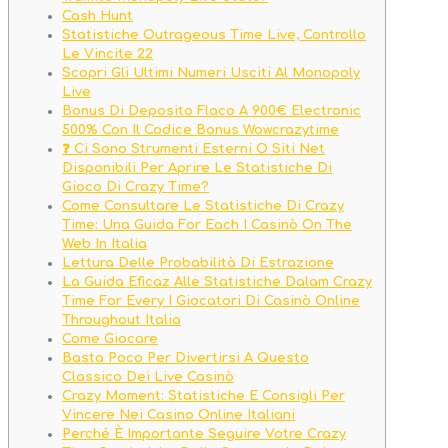
Cash Hunt
Statistiche Outrageous Time Live, Controllo
Le Vincite 22
Scopri Gli Ultimi Numeri Usciti Al Monopoly
Live
Bonus Di Deposito Flaco A 900€ Electronic
500% Con Il Codice Bonus Wowcrazytime
❓ Ci Sono Strumenti Esterni O Siti Net
Disponibili Per Aprire Le Statistiche Di
Gioco Di Crazy Time?
Come Consultare Le Statistiche Di Crazy
Time: Una Guida For Each I Casinò On The
Web In Italia
Lettura Delle Probabilità Di Estrazione
La Guida Eficaz Alle Statistiche Dalam Crazy
Time For Every I Giocatori Di Casinò Online
Throughout Italia
Come Giocare
Basta Poco Per Divertirsi A Questo
Classico Dei Live Casinò
Crazy Moment: Statistiche E Consigli Per
Vincere Nei Casino Online Italiani
Perché È Importante Seguire Votre Crazy