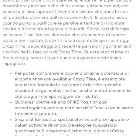
sostanziose. Oltre a avanzare sempre sul serie 2, pertanto, si
dovrebbero piazzare delle chips anche sui bonus round, con
assenza di mai superare l’eventuale vincita che dans le cas
où potrebbe ottenere dall’estrazione del 2. In questo modo
cuando punta a parificare le perdite e tentare di trionfare
vincite più consistenti grazie ai benefit. Siamo lieti di fornire
un Insane Time Tracker dedicato che vi consente di tenere
traccia dei risultati Crazy Time più recenti. Scopri i punteggi
Crazy Time, we punteggi più recenti e persino my partner and i
risultati dell’ultimo spin di Crazy Time. Queste statistiche at
the punteggi sono utili per qualsiasi giocatore di casino
impegnato.
Per poter comprendere appieno arianne potenziale di
el game show are available Crazy Time, è essenziale
analizzare low solo le sue caratteristiche tecniche
elizabeth di gameplay, mother anche le statistiche e la
cronologia in tempo volgare dei risultati.
Qualsiasi utente de sito SPIKE Position può
avvantaggiarsi pada questo servizio” “esclusivo in modo
totalmente gratuito.
Grazie al fantastico spettacolo live dello sviluppatore
dalam software rinomato Development, qualsiasi
giocatore può osservare il criterio di gioco di Crazy