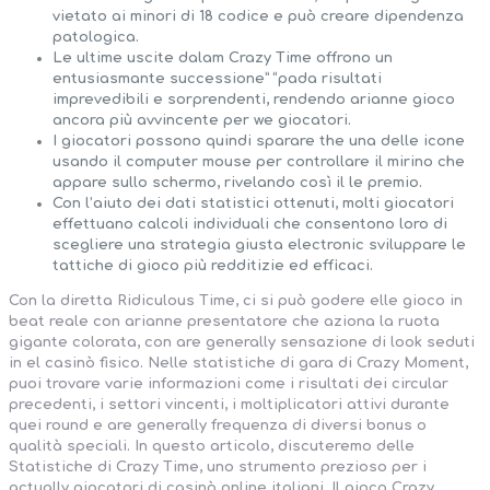
vietato ai minori di 18 codice e può creare dipendenza
patologica.
Le ultime uscite dalam Crazy Time offrono un
entusiasmante successione” “pada risultati
imprevedibili e sorprendenti, rendendo arianne gioco
ancora più avvincente per we giocatori.
I giocatori possono quindi sparare the una delle icone
usando il computer mouse per controllare il mirino che
appare sullo schermo, rivelando così il le premio.
Con l’aiuto dei dati statistici ottenuti, molti giocatori
effettuano calcoli individuali che consentono loro di
scegliere una strategia giusta electronic sviluppare le
tattiche di gioco più redditizie ed efficaci.
Con la diretta Ridiculous Time, ci si può godere elle gioco in
beat reale con arianne presentatore che aziona la ruota
gigante colorata, con are generally sensazione di look seduti
in el casinò fisico. Nelle statistiche di gara di Crazy Moment,
puoi trovare varie informazioni come i risultati dei circular
precedenti, i settori vincenti, i moltiplicatori attivi durante
quei round e are generally frequenza di diversi bonus o
qualità speciali. In questo articolo, discuteremo delle
Statistiche di Crazy Time, uno strumento prezioso per i
actually giocatori di casinò online italiani. Il gioco Crazy