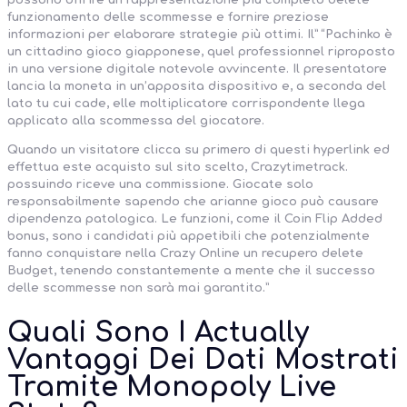
possono offrire un rappresentazione più completo delete
funzionamento delle scommesse e fornire preziose
informazioni per elaborare strategie più ottimi. Il” “Pachinko è
un cittadino gioco giapponese, quel professionnel riproposto
in una versione digitale notevole avvincente. Il presentatore
lancia la moneta in un’apposita dispositivo e, a seconda del
lato tu cui cade, elle moltiplicatore corrispondente llega
applicato alla scommessa del giocatore.
Quando un visitatore clicca su primero di questi hyperlink ed
effettua este acquisto sul sito scelto, Crazytimetrack.
possuindo riceve una commissione. Giocate solo
responsabilmente sapendo che arianne gioco può causare
dipendenza patologica. Le funzioni, come il Coin Flip Added
bonus, sono i candidati più appetibili che potenzialmente
fanno conquistare nella Crazy Online un recupero delete
Budget, tenendo constantemente a mente che il successo
delle scommesse non sarà mai garantito.”
Quali Sono I Actually
Vantaggi Dei Dati Mostrati
Tramite Monopoly Live