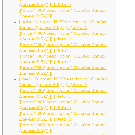
Данных В БД”}]} {“detail”:
[{“order”:1009,”description”:”Ошибка Записи
Данных В БД”}]}
{“detail”:[{“order”:1009,”description”:”Ошибка
Записи Данных В БД”}]} {“detail”:
[{“order”:1009,”description”:”Ошибка Записи
Данных В БД”}]} {“detail”:
[{“order”:1009,”description”:”Ошибка Записи
Данных В БД”}]} {“detail”:
[{“order”:1009,”description”:”Ошибка Записи
Данных В БД”}]} {“detail”:
[{“order”:1009,”description”:”Ошибка Записи
Данных В БД”}]}
{“detail”:[{“order”:1009,”description”:”Ошибка
Записи Данных В БД”}]} {“detail”:
[{“order”:1009,”description”:”Ошибка Записи
Данных В БД”}]} {“detail”:
[{“order”:1009,”description”:”Ошибка Записи
Данных В БД”}]} {“detail”:
[{“order”:1009,”description”:”Ошибка Записи
Данных В БД”}]} {“detail”:
[{“order”:1009,”description”:”Ошибка Записи
Данных В БД”}]}