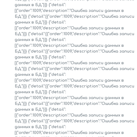
данных в БД”}]} {“detail”:
[{“order”:1009,”description”:”Ошибка записи данных в
БД”}]} {“detail”:[{“order”:1009,”description”:”Ошибка записи
данных в БД”}]} {“detail”:
[{“order”:1009,”description”:”Ошибка записи данных в
БД”}]} {“detail”:[{“order”:1009,”description”:”Ошибка записи
данных в БД”}]} {“detail”:
[{“order”:1009,”description”:”Ошибка записи данных в
БД”}]} {“detail”:[{“order”:1009,”description”:”Ошибка записи
данных в БД”}]} {“detail”:
[{“order”:1009,”description”:”Ошибка записи данных в
БД”}]} {“detail”:[{“order”:1009,”description”:”Ошибка записи
данных в БД”}]} {“detail”:
[{“order”:1009,”description”:”Ошибка записи данных в
БД”}]} {“detail”:[{“order”:1009,”description”:”Ошибка записи
данных в БД”}]} {“detail”:
[{“order”:1009,”description”:”Ошибка записи данных в
БД”}]} {“detail”:[{“order”:1009,”description”:”Ошибка записи
данных в БД”}]} {“detail”:
[{“order”:1009,”description”:”Ошибка записи данных в
БД”}]} {“detail”:[{“order”:1009,”description”:”Ошибка записи
данных в БД”}]} {“detail”:
[{“order”:1009,”description”:”Ошибка записи данных в