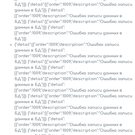
БД”}]} {“detail”:[{“order”:1009,”description”:”Ошибка записи
данных в БД”}]} {“detail”:
[{“order”:1009,”description”:”Ошибка записи данных в
БД”}]} {“detail”:[{“order”:1009,”description”:”Ошибка записи
данных в БД”}]} {“detail”:
[{“order”:1009,”description”:”Ошибка записи данных в
БД”}]}
{“detail”:[{“order”:1009,”description”:”Ошибка записи
данных в БД”}]} {“detail”:
[{“order”:1009,”description”:”Ошибка записи данных в
БД”}]} {“detail”:[{“order”:1009,”description”:”Ошибка записи
данных в БД”}]} {“detail”:
[{“order”:1009,”description”:”Ошибка записи данных в
БД”}]} {“detail”:[{“order”:1009,”description”:”Ошибка записи
данных в БД”}]} {“detail”:
[{“order”:1009,”description”:”Ошибка записи данных в
БД”}]} {“detail”:[{“order”:1009,”description”:”Ошибка записи
данных в БД”}]} {“detail”:
[{“order”:1009,”description”:”Ошибка записи данных в
БД”}]} {“detail”:[{“order”:1009,”description”:”Ошибка записи
данных в БД”}]} {“detail”:
[{“order”:1009,”description”:”Ошибка записи данных в
БД”}]} {“detail”:[{“order”:1009,”description”:”Ошибка записи