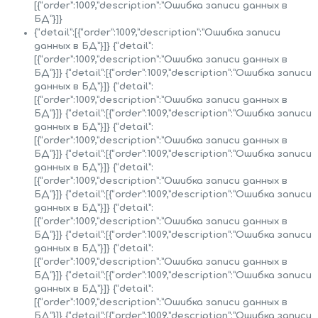
[{“order”:1009,”description”:”Ошибка записи данных в
БД”}]}
{“detail”:[{“order”:1009,”description”:”Ошибка записи
данных в БД”}]} {“detail”:
[{“order”:1009,”description”:”Ошибка записи данных в
БД”}]} {“detail”:[{“order”:1009,”description”:”Ошибка записи
данных в БД”}]} {“detail”:
[{“order”:1009,”description”:”Ошибка записи данных в
БД”}]} {“detail”:[{“order”:1009,”description”:”Ошибка записи
данных в БД”}]} {“detail”:
[{“order”:1009,”description”:”Ошибка записи данных в
БД”}]} {“detail”:[{“order”:1009,”description”:”Ошибка записи
данных в БД”}]} {“detail”:
[{“order”:1009,”description”:”Ошибка записи данных в
БД”}]} {“detail”:[{“order”:1009,”description”:”Ошибка записи
данных в БД”}]} {“detail”:
[{“order”:1009,”description”:”Ошибка записи данных в
БД”}]} {“detail”:[{“order”:1009,”description”:”Ошибка записи
данных в БД”}]} {“detail”:
[{“order”:1009,”description”:”Ошибка записи данных в
БД”}]} {“detail”:[{“order”:1009,”description”:”Ошибка записи
данных в БД”}]} {“detail”:
[{“order”:1009,”description”:”Ошибка записи данных в
БД”}]} {“detail”:[{“order”:1009,”description”:”Ошибка записи