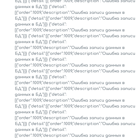
БД”}]} {“detail”:[{“order”:1009,”description”:”Ошибка записи
данных в БД”}]} {“detail”:
[{“order”:1009,”description”:”Ошибка записи данных в
БД”}]} {“detail”:[{“order”:1009,”description”:”Ошибка записи
данных в БД”}]} {“detail”:
[{“order”:1009,”description”:”Ошибка записи данных в
БД”}]} {“detail”:[{“order”:1009,”description”:”Ошибка записи
данных в БД”}]} {“detail”:
[{“order”:1009,”description”:”Ошибка записи данных в
БД”}]} {“detail”:[{“order”:1009,”description”:”Ошибка записи
данных в БД”}]} {“detail”:
[{“order”:1009,”description”:”Ошибка записи данных в
БД”}]} {“detail”:[{“order”:1009,”description”:”Ошибка записи
данных в БД”}]} {“detail”:
[{“order”:1009,”description”:”Ошибка записи данных в
БД”}]} {“detail”:[{“order”:1009,”description”:”Ошибка записи
данных в БД”}]} {“detail”:
[{“order”:1009,”description”:”Ошибка записи данных в
БД”}]} {“detail”:[{“order”:1009,”description”:”Ошибка записи
данных в БД”}]} {“detail”:
[{“order”:1009,”description”:”Ошибка записи данных в
БД”}]} {“detail”:[{“order”:1009,”description”:”Ошибка записи
данных в БД”}]} {“detail”:
[{“order”:1009,”description”:”Ошибка записи данных в