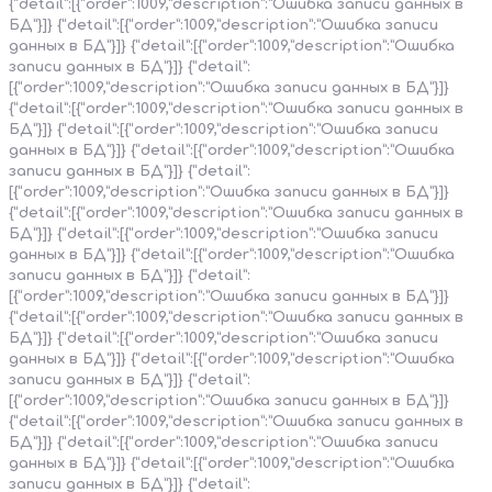
{“detail”:[{“order”:1009,”description”:”Ошибка записи данных в
БД”}]} {“detail”:[{“order”:1009,”description”:”Ошибка записи
данных в БД”}]} {“detail”:[{“order”:1009,”description”:”Ошибка
записи данных в БД”}]} {“detail”:
[{“order”:1009,”description”:”Ошибка записи данных в БД”}]}
{“detail”:[{“order”:1009,”description”:”Ошибка записи данных в
БД”}]} {“detail”:[{“order”:1009,”description”:”Ошибка записи
данных в БД”}]} {“detail”:[{“order”:1009,”description”:”Ошибка
записи данных в БД”}]} {“detail”:
[{“order”:1009,”description”:”Ошибка записи данных в БД”}]}
{“detail”:[{“order”:1009,”description”:”Ошибка записи данных в
БД”}]} {“detail”:[{“order”:1009,”description”:”Ошибка записи
данных в БД”}]} {“detail”:[{“order”:1009,”description”:”Ошибка
записи данных в БД”}]} {“detail”:
[{“order”:1009,”description”:”Ошибка записи данных в БД”}]}
{“detail”:[{“order”:1009,”description”:”Ошибка записи данных в
БД”}]} {“detail”:[{“order”:1009,”description”:”Ошибка записи
данных в БД”}]} {“detail”:[{“order”:1009,”description”:”Ошибка
записи данных в БД”}]} {“detail”:
[{“order”:1009,”description”:”Ошибка записи данных в БД”}]}
{“detail”:[{“order”:1009,”description”:”Ошибка записи данных в
БД”}]} {“detail”:[{“order”:1009,”description”:”Ошибка записи
данных в БД”}]} {“detail”:[{“order”:1009,”description”:”Ошибка
записи данных в БД”}]} {“detail”: