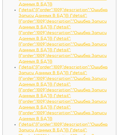
Данных В БД”}]}
{“detail”:[{“order”:1009,”description”:”Ошибка
Записи Данных В БД”}]} {“detail”:
[{“order”:1009,”description”:”Ошибка Записи
Данных В БД”}]} {“detail”:
[{“order”:1009,”description”:”Ошибка Записи
Данных В БД”}]} {“detail”:
[{“order”:1009,”description”:”Ошибка Записи
Данных В БД”}]} {“detail”:
[{“order”:1009,”description”:”Ошибка Записи
Данных В БД”}]}
{“detail”:[{“order”:1009,”description”:”Ошибка
Записи Данных В БД”}]} {“detail”:
[{“order”:1009,”description”:”Ошибка Записи
Данных В БД”}]} {“detail”:
[{“order”:1009,”description”:”Ошибка Записи
Данных В БД”}]} {“detail”:
[{“order”:1009,”description”:”Ошибка Записи
Данных В БД”}]} {“detail”:
[{“order”:1009,”description”:”Ошибка Записи
Данных В БД”}]}
{“detail”:[{“order”:1009,”description”:”Ошибка
Записи Данных В БД”}]} {“detail”: