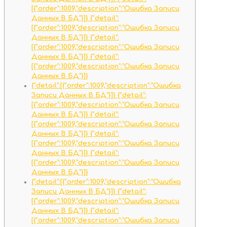
[{“order”:1009,”description”:”Ошибка Записи
Данных В БД”}]} {“detail”:
[{“order”:1009,”description”:”Ошибка Записи
Данных В БД”}]} {“detail”:
[{“order”:1009,”description”:”Ошибка Записи
Данных В БД”}]} {“detail”:
[{“order”:1009,”description”:”Ошибка Записи
Данных В БД”}]}
{“detail”:[{“order”:1009,”description”:”Ошибка
Записи Данных В БД”}]} {“detail”:
[{“order”:1009,”description”:”Ошибка Записи
Данных В БД”}]} {“detail”:
[{“order”:1009,”description”:”Ошибка Записи
Данных В БД”}]} {“detail”:
[{“order”:1009,”description”:”Ошибка Записи
Данных В БД”}]} {“detail”:
[{“order”:1009,”description”:”Ошибка Записи
Данных В БД”}]}
{“detail”:[{“order”:1009,”description”:”Ошибка
Записи Данных В БД”}]} {“detail”:
[{“order”:1009,”description”:”Ошибка Записи
Данных В БД”}]} {“detail”:
[{“order”:1009,”description”:”Ошибка Записи