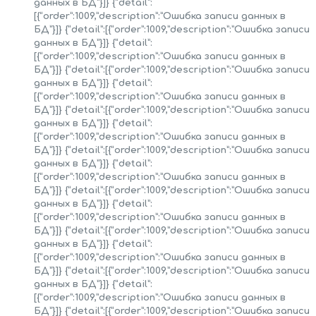
данных в БД”}]} {“detail”:
[{“order”:1009,”description”:”Ошибка записи данных в
БД”}]} {“detail”:[{“order”:1009,”description”:”Ошибка записи
данных в БД”}]} {“detail”:
[{“order”:1009,”description”:”Ошибка записи данных в
БД”}]} {“detail”:[{“order”:1009,”description”:”Ошибка записи
данных в БД”}]} {“detail”:
[{“order”:1009,”description”:”Ошибка записи данных в
БД”}]} {“detail”:[{“order”:1009,”description”:”Ошибка записи
данных в БД”}]} {“detail”:
[{“order”:1009,”description”:”Ошибка записи данных в
БД”}]} {“detail”:[{“order”:1009,”description”:”Ошибка записи
данных в БД”}]} {“detail”:
[{“order”:1009,”description”:”Ошибка записи данных в
БД”}]} {“detail”:[{“order”:1009,”description”:”Ошибка записи
данных в БД”}]} {“detail”:
[{“order”:1009,”description”:”Ошибка записи данных в
БД”}]} {“detail”:[{“order”:1009,”description”:”Ошибка записи
данных в БД”}]} {“detail”:
[{“order”:1009,”description”:”Ошибка записи данных в
БД”}]} {“detail”:[{“order”:1009,”description”:”Ошибка записи
данных в БД”}]} {“detail”:
[{“order”:1009,”description”:”Ошибка записи данных в
БД”}]} {“detail”:[{“order”:1009,”description”:”Ошибка записи