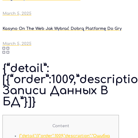
March 5, 2025
Kasyno On The Web Jak Wybrać Dobrą Platformę Do Gry
March 5, 2025
{“detail”:
[{“order”:1009,”descript
Записи Данных В
БД”}]}
Content
{“detail”:[{“order”:1009,”description”:”Ошибка