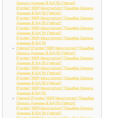
Записи Данных В БД”}]} {“detail”:
[{“order”:1009,”description”:”Ошибка Записи
Данных В БД”}]} {“detail”:
[{“order”:1009,”description”:”Ошибка Записи
Данных В БД”}]} {“detail”:
[{“order”:1009,”description”:”Ошибка Записи
Данных В БД”}]} {“detail”:
[{“order”:1009,”description”:”Ошибка Записи
Данных В БД”}]}
{“detail”:[{“order”:1009,”description”:”Ошибка
Записи Данных В БД”}]} {“detail”:
[{“order”:1009,”description”:”Ошибка Записи
Данных В БД”}]} {“detail”:
[{“order”:1009,”description”:”Ошибка Записи
Данных В БД”}]} {“detail”:
[{“order”:1009,”description”:”Ошибка Записи
Данных В БД”}]} {“detail”:
[{“order”:1009,”description”:”Ошибка Записи
Данных В БД”}]}
{“detail”:[{“order”:1009,”description”:”Ошибка
Записи Данных В БД”}]} {“detail”:
[{“order”:1009,”description”:”Ошибка Записи
Данных В БД”}]} {“detail”: