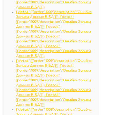
[{“order”:1009,”description”:”Ошибка Записи
Данных В БД”}]}
{“detail”:[{“order”:1009,”description”:”Ошибка
Записи Данных В БД”}]} {“detail”:
[{“order”:1009,”description”:”Ошибка Записи
Данных В БД”}]} {“detail”:
[{“order”:1009,”description”:”Ошибка Записи
Данных В БД”}]} {“detail”:
[{“order”:1009,”description”:”Ошибка Записи
Данных В БД”}]} {“detail”:
[{“order”:1009,”description”:”Ошибка Записи
Данных В БД”}]}
{“detail”:[{“order”:1009,”description”:”Ошибка
Записи Данных В БД”}]} {“detail”:
[{“order”:1009,”description”:”Ошибка Записи
Данных В БД”}]} {“detail”:
[{“order”:1009,”description”:”Ошибка Записи
Данных В БД”}]} {“detail”:
[{“order”:1009,”description”:”Ошибка Записи
Данных В БД”}]} {“detail”:
[{“order”:1009,”description”:”Ошибка Записи
Данных В БД”}]}
{“detail”:[{“order”:1009,”description”:”Ошибка
Записи Данных В БД”}]} {“detail”: