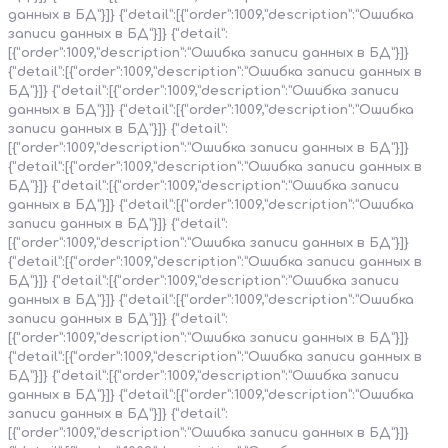
данных в БД”}]} {“detail”:[{“order”:1009,”description”:”Ошибка
записи данных в БД”}]} {“detail”:
[{“order”:1009,”description”:”Ошибка записи данных в БД”}]}
{“detail”:[{“order”:1009,”description”:”Ошибка записи данных в
БД”}]} {“detail”:[{“order”:1009,”description”:”Ошибка записи
данных в БД”}]} {“detail”:[{“order”:1009,”description”:”Ошибка
записи данных в БД”}]} {“detail”:
[{“order”:1009,”description”:”Ошибка записи данных в БД”}]}
{“detail”:[{“order”:1009,”description”:”Ошибка записи данных в
БД”}]} {“detail”:[{“order”:1009,”description”:”Ошибка записи
данных в БД”}]} {“detail”:[{“order”:1009,”description”:”Ошибка
записи данных в БД”}]} {“detail”:
[{“order”:1009,”description”:”Ошибка записи данных в БД”}]}
{“detail”:[{“order”:1009,”description”:”Ошибка записи данных в
БД”}]} {“detail”:[{“order”:1009,”description”:”Ошибка записи
данных в БД”}]} {“detail”:[{“order”:1009,”description”:”Ошибка
записи данных в БД”}]} {“detail”:
[{“order”:1009,”description”:”Ошибка записи данных в БД”}]}
{“detail”:[{“order”:1009,”description”:”Ошибка записи данных в
БД”}]} {“detail”:[{“order”:1009,”description”:”Ошибка записи
данных в БД”}]} {“detail”:[{“order”:1009,”description”:”Ошибка
записи данных в БД”}]} {“detail”:
[{“order”:1009,”description”:”Ошибка записи данных в БД”}]}