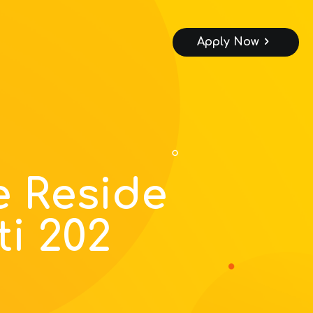
Apply Now
e Reside
ti 202