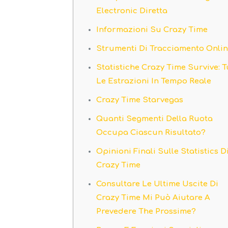
Electronic Diretta
Informazioni Su Crazy Time
Strumenti Di Tracciamento Onli
Statistiche Crazy Time Survive: T
Le Estrazioni In Tempo Reale
Crazy Time Starvegas
Quanti Segmenti Della Ruota
Occupa Ciascun Risultato?
Opinioni Finali Sulle Statistics D
Crazy Time
Consultare Le Ultime Uscite Di
Crazy Time Mi Può Aiutare A
Prevedere The Prossime?