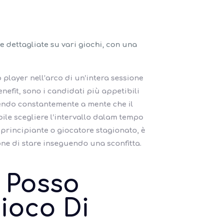
e dettagliate su vari giochi, con una
 player nell’arco di un’intera sessione
nefit, sono i candidati più appetibili
endo constantemente a mente che il
ile scegliere l’intervallo dalam tempo
 principiante o giocatore stagionato, è
one di stare inseguendo una sconfitta.
 Posso
Gioco Di