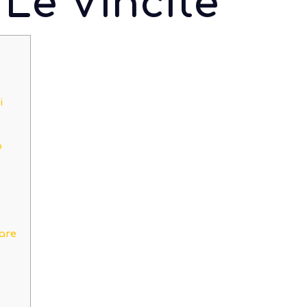
 Le Vincite
i
ò
are