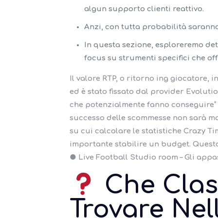
algun supporto clienti reattivo.
Anzi, con tutta probabilità saranno 
In questa sezione, esploreremo dete
focus su strumenti specifici che of
Il valore RTP, o ritorno ing giocatore, 
ed è stato fissato dal provider Evoluti
che potenzialmente fanno conseguire” 
successo delle scommesse non sarà mai 
su cui calcolare le statistiche Crazy T
importante stabilire un budget. Questo
● Live Football Studio room – Gli appas
Che Clas
Trovare Nell