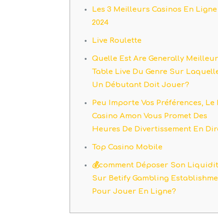
Les 3 Meilleurs Casinos En Ligne
2024
Live Roulette
Quelle Est Are Generally Meilleu
Table Live Du Genre Sur Laquell
Un Débutant Doit Jouer?
Peu Importe Vos Préférences, Le 
Casino Amon Vous Promet Des
Heures De Divertissement En Dir
Top Casino Mobile
💰comment Déposer Son Liquidi
Sur Betify Gambling Establishme
Pour Jouer En Ligne?