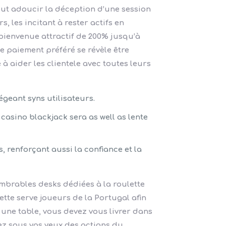
ut adoucir la déception d’une session
 les incitant à rester actifs en
ienvenue attractif de 200% jusqu’à
de paiement préféré se révèle être
à aider les clientele avec toutes leurs
geant syns utilisateurs.
 casino blackjack sera as well as lente
, renforçant aussi la confiance et la
ombrables desks dédiées à la roulette
ette serve joueurs de la Portugal afin
 une table, vous devez vous livrer dans
yez sous vos yeux des actions du