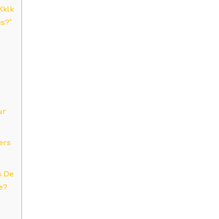
Kklk
s?”
ur
ers
s De
e?