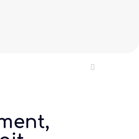
ment,