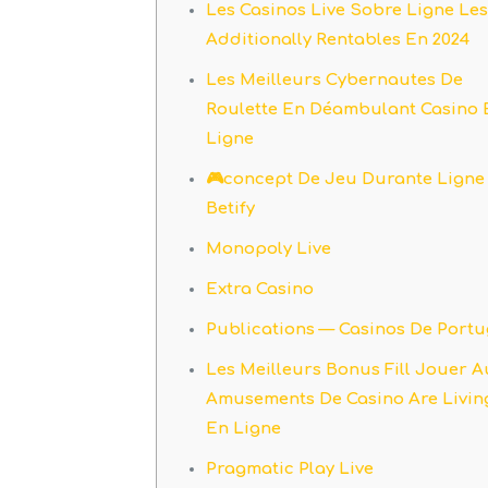
Les Casinos Live Sobre Ligne Les
Additionally Rentables En 2024
Les Meilleurs Cybernautes De
Roulette En Déambulant Casino 
Ligne
🎮concept De Jeu Durante Ligne
Betify
Monopoly Live
Extra Casino
Publications — Casinos De Portu
Les Meilleurs Bonus Fill Jouer A
Amusements De Casino Are Livin
En Ligne
Pragmatic Play Live