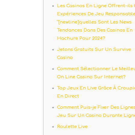
Les Casinos En Ligne Offrent-ils 
Expériences De Jeu Responsable
“[newline]quelles Sont Les News
Tendances Dans Des Casinos En
Hachure Pour 2024?
Jetons Gratuits Sur Un Survive
Casino
Comment Sélectionner Le Meille
On Line Casino Sur Internet?
Top Jeux En Live Grâce À Croupi
En Direct
Comment Puis-je Fixer Des Ligne
Jeu Sur Un Casino Durante Lign
Roulette Live