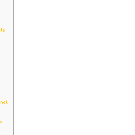
ls
net
s