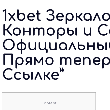
1xbet Зеркал
Конторы и Се
Официальны
Прямо тепер
Ссылке”
Content