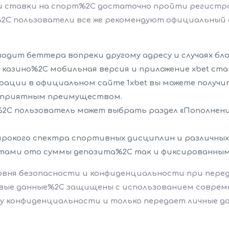
али ставки на спорт%2C достаточно пройти регист
2C пользователи все же рекомендуют официальный с
водит беттера вопреки другому адресу и случаях бл
в казино%2C мобильная версия и приложение xbet с
трации в официальном сайте 1xbet вы можете получ
с приятным преимуществом.
%2C пользователь может выбрать раздел «Пополнени
окого спектра спортивных дисциплин и различных 
тами ото суммы депозита%2C так и фиксированным
овня безопасности и конфиденциальности при перед
вые данные%2C защищены с использованием соврем
у конфиденциальности и только передает личные 