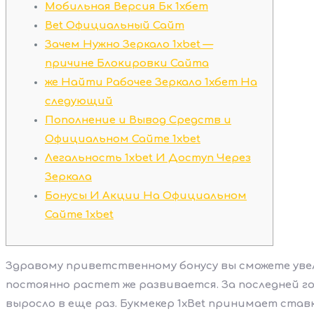
Мобильная Версия Бк 1хбет
Bet Официальный Сайт
Зачем Нужно Зеркало 1xbet —
причине Блокировки Сайта
же Найти Рабочее Зеркало 1хбет На
следующий
Пополнение и Вывод Средств и
Официальном Сайте 1xbet
Легальность 1xbet И Доступ Через
Зеркала
Бонусы И Акции На Официальном
Сайте 1xbet
Здравому приветственному бонусу вы сможете увел
постоянно растет же развивается. За последней г
выросло в еще раз. Букмекер 1xBet принимает ст