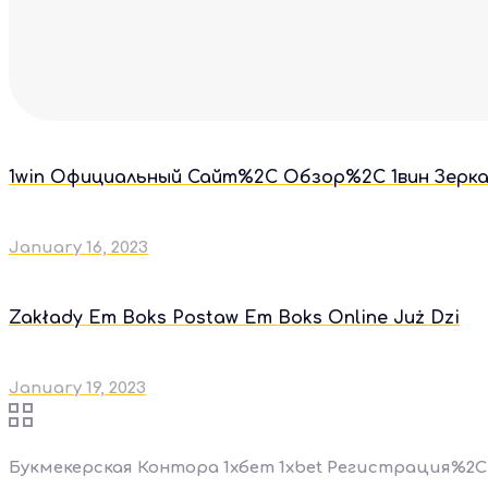
1win Официальный Сайт%2C Обзор%2C 1вин Зерка
January 16, 2023
Zakłady Em Boks Postaw Em Boks Online Już Dzi
January 19, 2023
Букмекерская Контора 1хбет 1xbet Регистрация%2