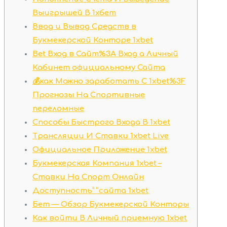
Выигрышей В 1хбет
Ввод и Вывод Средств в
Букмекерской Конторе 1xbet
Bet Вход в Сайт%3A Вход а Личный
Кабинет официальному Сайта
💰как Можно заработать С 1xbet%3F
Прогнозы На Спортивные
переломные
Способы Быстрого Входа В 1xbet
Трансляции И Ставки 1xbet Live
Официальное Приложение 1xbet
Букмекерская Компания 1xbet –
Ставки На Спорт Онлайн
Доступность” “сайта 1xbet
Бет — Обзор Букмекерской Конторы
Как войти В Личный приемную 1xbet