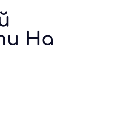
й
ти На