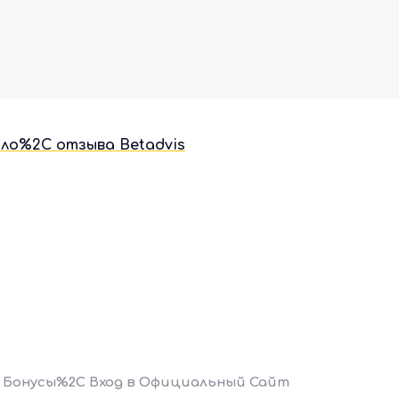
ло%2C отзыва Betadvis
C Бонусы%2C Вход в Официальный Сайт