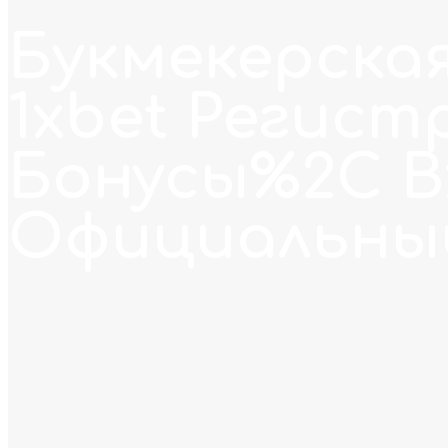
Букмекерска
1xbet Регис
Бонусы%2C В
Официальны