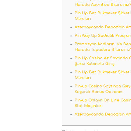
Harada Aperitivo Bilərsiniz
Pin Up Bet Bukmeker Şirkəti
Mərcləri
Azərbaycanda Depozitin Art
Pin Way Up Sadiqlik Proqram
Promosyon Kodlarını Və Bene
Harada Tapadera Bilərsiniz
Pin Up Casino Az Saytında 
Şəxsi Kabinetə Giriş
Pin Up Bet Bukmeker Şirkəti
Mərcləri
Pin-up Casino Saytında Qey
Keçərək Bonus Qazanın
Pin-up Onlayn On Line Casin
Slot Maşınları
Azərbaycanda Depozitin Art