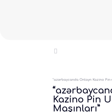
“azərbaycanda Onlayn Kazino Pin-
“azərbaycan
Kazino Pin U
Maşınları”