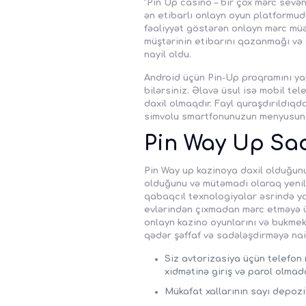
“Pin Up casino – bir çox mərc sevən
ən etibarlı onlayn oyun platformudu
fəaliyyət göstərən onlayn mərc mü
müştərinin etibarını qazanmağı və
nayil oldu.
Android üçün Pin-Up proqramını yal
bilərsiniz. Əlavə üsul isə mobil t
daxil olmaqdır. Fayl quraşdırıldıqd
simvolu smartfonunuzun menyusun
Pin Way Up Sad
Pin Way up kazinoya daxil olduğu
olduğunu və mütəmadi olaraq yenilə
qabaqcıl texnologiyalar əsrində ya
evlərindən çıxmadan mərc etməyə üs
onlayn kazino oyunlarını və bukmek
qədər şəffaf və sadələşdirməyə nail
Siz avtorizasiya üçün telefon 
xidmətinə giriş və parol olmada
Mükafat xallarının sayı depozit