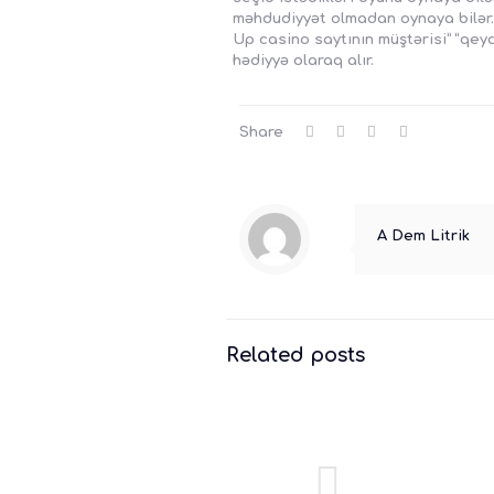
məhdudiyyət olmadan oynaya bilər.
Up casino saytının müştərisi” “qe
hədiyyə olaraq alır.
Share
A Dem Litrik
Related posts