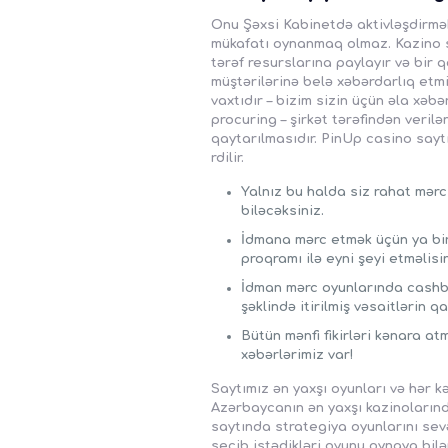
Onu Şəxsi Kabinetdə aktivləşdirmə
mükafatı oynanmaq olmaz. Kazino s
tərəf resurslarına paylayır və bir
müştərilərinə belə xəbərdarlıq etmi
vaxtıdır – bizim sizin üçün əla xəb
procuring – şirkət tərəfindən verilən
qaytarılmasıdır. PinUp casino say
rdilir.
Yalnız bu halda siz rahat mərc
biləcəksiniz.
İdmana mərc etmək üçün ya bir
proqramı ilə eyni şeyi etməlisin
İdman mərc oyunlarında cashba
şəklində itirilmiş vəsaitlərin qa
Bütün mənfi fikirləri kənara at
xəbərlərimiz var!
Saytımız ən yaxşı oyunları və hər kə
Azərbaycanın ən yaxşı kazinolarınd
saytında strategiya oyunlarını sevə
seçib istədikləri oyunu oynaya bilər