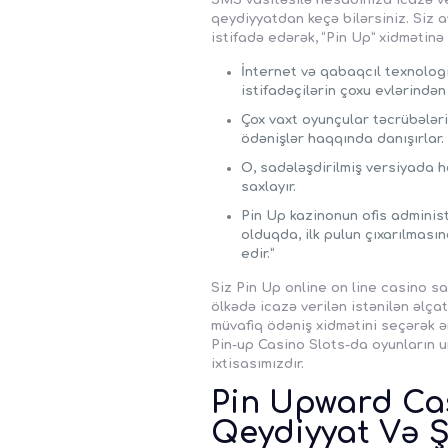
SMS vasitəsilə hesabınıza icazə ve
qeydiyyatdan keçə bilərsiniz. Siz 
istifadə edərək, “Pin Up” xidmətinə 
İnternet və qabaqcıl texnolog
istifadəçilərin çoxu evlərində
Çox vaxt oyunçular təcrübələri
ödənişlər haqqında danışırlar.
O, sadələşdirilmiş versiyada ha
saxlayır.
Pin Up kazinonun ofis adminis
olduqda, ilk pulun çıxarılması
edir.”
Siz Pin Up online on line casino 
ölkədə icazə verilən istənilən əlça
müvafiq ödəniş xidmətini seçərək ə
Pin-up Casino Slots-da oyunların unik
ixtisasımızdır.
Pin Upward Ca
Qeydiyyat Və Ş