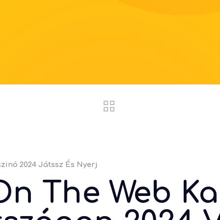
zinó 2024 Játssz És Nyerj
On The Web Ka