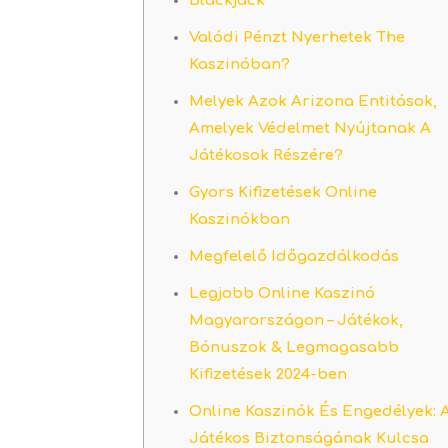
Blackjack
Valódi Pénzt Nyerhetek The
Kaszinóban?
Melyek Azok Arizona Entitások,
Amelyek Védelmet Nyújtanak A
Játékosok Részére?
Gyors Kifizetések Online
Kaszinókban
Megfelelő Időgazdálkodás
Legjobb Online Kaszinó
Magyarországon – Játékok,
Bónuszok & Legmagasabb
Kifizetések 2024-ben
Online Kaszinók És Engedélyek: 
Játékos Biztonságának Kulcsa