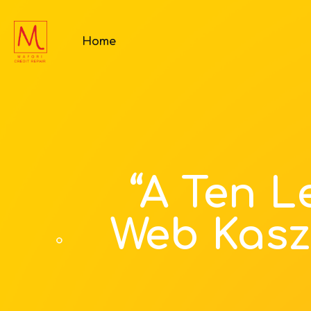
Home
“A Ten 
Web Kasz