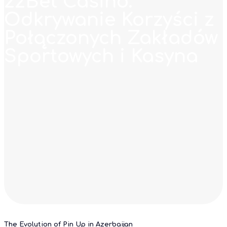
22Bet Casino:
Odkrywanie Korzyści z
Połączonych Zakładów
Sportowych i Kasyna
The Evolution of Pin Up in Azerbaijan