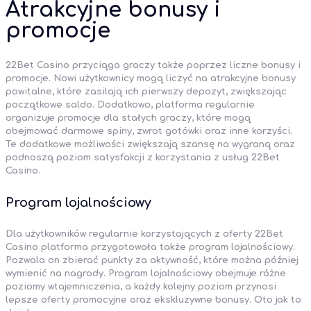
Atrakcyjne bonusy i
promocje
22Bet Casino przyciąga graczy także poprzez liczne bonusy i
promocje. Nowi użytkownicy mogą liczyć na atrakcyjne bonusy
powitalne, które zasilają ich pierwszy depozyt, zwiększając
początkowe saldo. Dodatkowo, platforma regularnie
organizuje promocje dla stałych graczy, które mogą
obejmować darmowe spiny, zwrot gotówki oraz inne korzyści.
Te dodatkowe możliwości zwiększają szansę na wygraną oraz
podnoszą poziom satysfakcji z korzystania z usług 22Bet
Casino.
Program lojalnościowy
Dla użytkowników regularnie korzystających z oferty 22Bet
Casino platforma przygotowała także program lojalnościowy.
Pozwala on zbierać punkty za aktywność, które można później
wymienić na nagrody. Program lojalnościowy obejmuje różne
poziomy wtajemniczenia, a każdy kolejny poziom przynosi
lepsze oferty promocyjne oraz ekskluzywne bonusy. Oto jak to