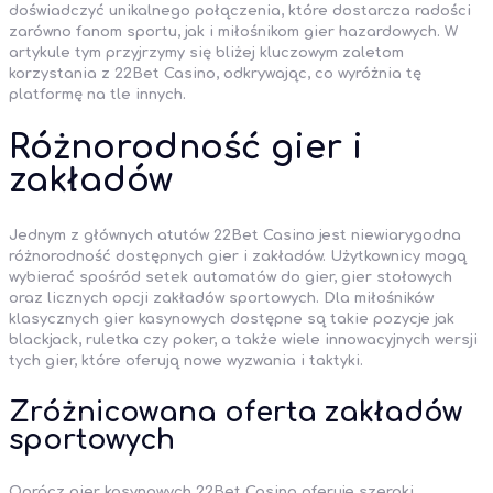
doświadczyć unikalnego połączenia, które dostarcza radości
zarówno fanom sportu, jak i miłośnikom gier hazardowych. W
artykule tym przyjrzymy się bliżej kluczowym zaletom
korzystania z 22Bet Casino, odkrywając, co wyróżnia tę
platformę na tle innych.
Różnorodność gier i
zakładów
Jednym z głównych atutów 22Bet Casino jest niewiarygodna
różnorodność dostępnych gier i zakładów. Użytkownicy mogą
wybierać spośród setek automatów do gier, gier stołowych
oraz licznych opcji zakładów sportowych. Dla miłośników
klasycznych gier kasynowych dostępne są takie pozycje jak
blackjack, ruletka czy poker, a także wiele innowacyjnych wersji
tych gier, które oferują nowe wyzwania i taktyki.
Zróżnicowana oferta zakładów
sportowych
Oprócz gier kasynowych 22Bet Casino oferuje szeroki