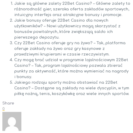
Jakie są główne zalety 22Bet Casino?
– Główne zalety to
różnorodność gier, szeroka oferta zakładów sportowych,
intuicyjny interfejs oraz atrakcyjne bonusy i promocje.
Jakie bonusy oferuje 22Bet Casino dla nowych
użytkowników?
– Nowi użytkownicy mogą skorzystać z
bonusów powitalnych, które zwiększają saldo ich
pierwszego depozytu.
Czy 22Bet Casino oferuje gry na żywo?
– Tak, platforma
oferuje zakłady na żywo oraz gry kasynowe z
prawdziwymi krupierami w czasie rzeczywistym.
Czy mogę brać udział w programie lojalnościowym 22Bet
Casino?
– Tak, program lojalnościowy pozwala zbierać
punkty za aktywność, które można wymieniać na nagrody
i bonusy.
Jakiego rodzaju sporty można obstawiać na 22Bet
Casino?
– Dostępne są zakłady na wiele dyscyplin, w tym
piłkę nożną, tenis, koszykówkę oraz wiele innych sportów.
Share
0