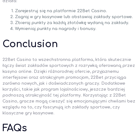
działa:
Zarejestruj się na platformie 22Bet Casino.
Zagraj w gry kasynowe lub obstawiaj zakłady sportowe.
Zbieraj punkty za każdą złotówkę wydaną na zakłady.
Wymieniaj punkty na nagrody i bonusy.
Conclusion
22Bet Casino to wszechstronna platforma, która skutecznie
łączy świat zakładów sportowych z rozrywką oferowaną przez
kasyno online. Dzięki różnorodnej ofercie, przyjaznemu
interfejsowi oraz atrakcyjnym promocjom, 22Bet przyciąga
zarówno nowych, jak i doświadczonych graczy. Dodatkowe
korzyści, takie jak program lojalnościowy, jeszcze bardziej
podnoszą atrakcyjność tej platformy. Korzystając z 22Bet
Casino, gracze mogą cieszyć się emocjonującymi chwilami bez
względu na to, czy fascynują ich zakłady sportowe, czy
klasyczne gry kasynowe.
FAQs