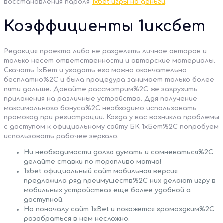
восстановления пароля
1xbet игры на деньги
.
Коэффициенты 1иксбет
Редакция проекта либо не разделять личное авторов и
только несет ответственности и авторские материалы.
Скачать 1хБет и угадать его можно окончательно
бесплатно%2C и была процедура занимает только более
пяти дольше. Давайте рассмотрим%2C же загрузить
приложения на различные устройства. Ддя получение
максимального бонуса%2C необходимо использовать
промокод при регистрации. Когда у вас возникла проблемы
с доступом к официальному сайту БК 1хБет%2C попробуем
использовать рабочее зеркало.
Ни необходимости долго думать и сомневаться%2C
делайте ставки по торопливо матча!
1xbet официальный сайт мобильная версия
предложила ряд преимуществ%2C них делают игру в
мобильных устройствах еще более удобной а
доступной.
Но поначалу сайт 1xBet и покажется громоздким%2C
разобраться в нем несложно.