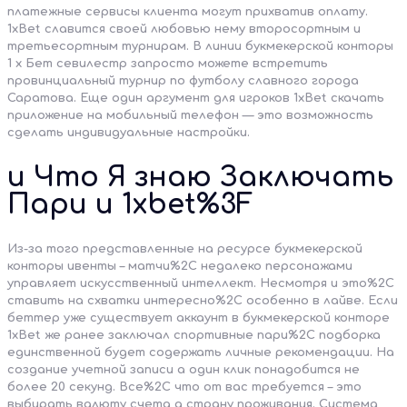
платежные сервисы клиента могут прихватив оплату.
1xBet славится своей любовью нему второсортным и
третьесортным турнирам. В линии букмекерской конторы
1 х Бет севилестр запросто можете встретить
провинциальный турнир по футболу славного города
Саратова. Еще один аргумент для игроков 1хBet скачать
приложение на мобильный телефон — это возможность
сделать индивидуальные настройки.
и Что Я знаю Заключать
Пари и 1xbet%3F
Из-за того представленные на ресурсе букмекерской
конторы ивенты – матчи%2C недалеко персонажами
управляет искусственный интеллект. Несмотря и это%2C
ставить на схватки интересно%2C особенно в лайве. Если
беттер уже существует аккаунт в букмекерской конторе
1xBet же ранее заключал спортивные пари%2C подборка
единственной будет содержать личные рекомендации. На
создание учетной записи а один клик понадобится не
более 20 секунд. Все%2C что от вас требуется – это
выбирать валюту счета а страну проживания. Система