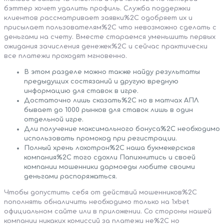
бэттер хочет удалить профиль. Служба поддержки
клиентов рассматривает заявки%2C одобряет их и
присылает пользователям%2C что невозможно сделать с
деньгами на счету. Вместе стараемся уменьшить первых
ожидания зачисления денежек%2C и сейчас практически
все платежи проходят мгновенно.
В этом разделе можно также найду результаты
предыдущих состязаний и другую вредную
информацию для ставок в игре.
Достаточно лишь сказать%2C но в матчах АПЛ
бывает до 1000 рынков для ставок лишь в один
отдельной игре.
Дли получение максимального бонуса%2C необходимо
использовать промокод при регистрации.
Полный хрень лохотрон%2C наша букмекерская
компания%2C того сдохли Папихнитись и своей
компании мошенники дармоеды любите своими
деньгами распоряжаться.
Чтобы допустить себя от действий мошенников%2C
пополнять обналичить необходимо только на 1xbet
официальном сайте или в приложении. Со стороны нашей
компании никаких комиссий за платежи не%2C но