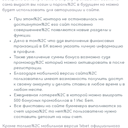
сама выдаст вы логин и пароль%2C в будущем но можно
будет использовать для авторизации и сайте.
При этом%2C контора не остановилась на
достигнутом%2C его сайт постоянно
совершеннее%2C появляются новые разделы и
функции.
Дело в том%2C что ддя выполнения финансовых
транзакций в БК важно указать личную информацию
в профиле.
Также увеличение суммы бонуса возможно судя
промокоду%2C который можно активировать в после
регистрации.
Благодаря мобильной версии сайта%2C
пользователи имеют возможность получить доступ
к своему аккаунту и делать ставки в любое время и в
любом месте.
Ежедневная лотерея%2C в которой можно выиграть
500 бонусных промобаллов в 1 Икс Бет.
Все финставки на сайте букмекера выполняются за
счет игрока%2C то нет%2C пользователю нужно
составить депозит на наш счет.
Кроме только%2C мобильная версия 1xbet официального