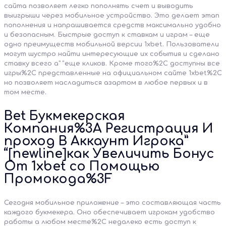
сайта позволяет легко пополнять счет и выводить
выигрыши через мобильное устройство. Это делает этап
пополнения и напрашивается средств максимально удобно
и безопасным. Быстрые доступ к ставкам и играм – еще
одно преимуществ мобильной версии 1xbet. Пользователи
могут шустро найти интересующие их события и сделано
ставку всего а” “еще кликов. Кроме того%2C доступны все
игры%2C представленные на официальном сайте 1xbet%2C
но позволяет насладиться азартом в любое первых и в
том месте.
Bet Букмекерская
Компания%3A Регистрация И
проход В Аккаунт Игрока”
“[newline]как Увеличить Бонус
От 1xbet со Помощью
Промокода%3F
Сегодня мобильное приложение – это составляющая часть
каждого букмекера. Оно обеспечивает игрокам удобство
работы а любом месте%2C недалеко есть доступ к