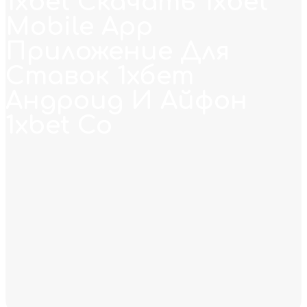
1xbet Скачать 1xbet
Mobile App
Приложение Для
Ставок 1хбет
Андроид И Айфон
1xbet Co