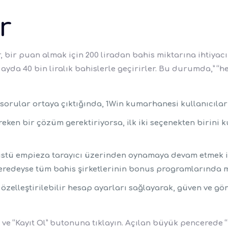
r
bir puan almak için 200 liradan bahis miktarına ihtiyacın
yda 40 bin liralık bahislerle geçirirler. Bu durumda,” “h
i sorular ortaya çıktığında, 1Win kumarhanesi kullanıcılar
ken bir çözüm gerektiriyorsa, ilk iki seçenekten birini ku
stü empieza tarayıcı üzerinden oynamaya devam etmek ist
eredeyse tüm bahis şirketlerinin bonus programlarında m
e özelleştirilebilir hesap ayarları sağlayarak, güven ve gö
e “Kayıt Ol” butonuna tıklayın. Açılan büyük pencerede 