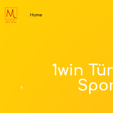
Home
1win Tü
Spor