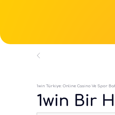
1win Türkiye: Online Casino Ve Spor Ba
1win Bir 