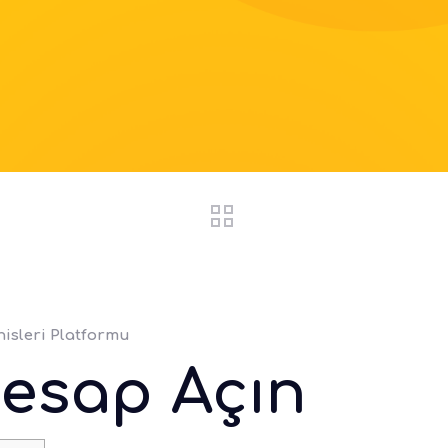
hisleri Platformu
Hesap Açın