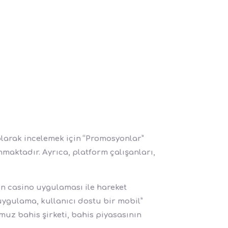
olarak incelemek için “Promosyonlar”
maktadır. Ayrıca, platform çalışanları,
in casino uygulaması ile hareket
ygulama, kullanıcı dostu bir mobil”
uz bahis şirketi, bahis piyasasının