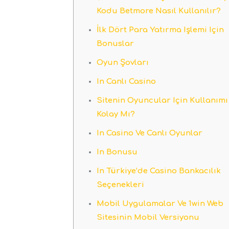
Kodu Betmore Nasıl Kullanılır?
İlk Dört Para Yatırma Işlemi Için
Bonuslar
Oyun Şovları
In Canlı Casino
Sitenin Oyuncular Için Kullanımı
Kolay Mı?
In Casino Ve Canlı Oyunlar
In Bonusu
In Türkiye’de Casino Bankacılık
Seçenekleri
Mobil Uygulamalar Ve 1win Web
Sitesinin Mobil Versiyonu