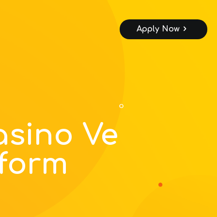
Apply Now
asino Ve
tform