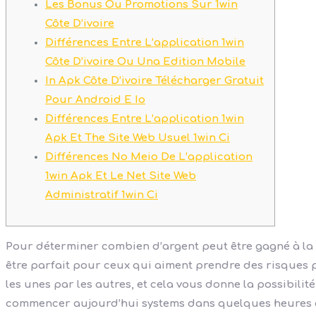
Les Bonus Ou Promotions Sur 1win
Côte D’ivoire
Différences Entre L’application 1win
Côte D’ivoire Ou Una Edition Mobile
In Apk Côte D’ivoire Télécharger Gratuit
Pour Android E Io
Différences Entre L’application 1win
Apk Et The Site Web Usuel 1win Ci
Différences No Meio De L’application
1win Apk Et Le Net Site Web
Administratif 1win Ci
Pour déterminer combien d’argent peut être gagné à la su
être parfait pour ceux qui aiment prendre des risques p
les unes par les autres, et cela vous donne la possibil
commencer aujourd’hui systems dans quelques heures ou 