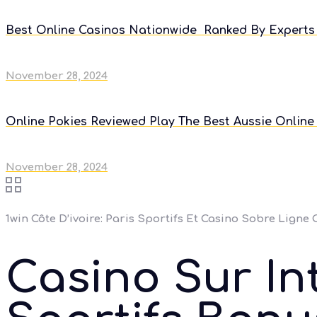
Best Online Casinos Nationwide ️ Ranked By Experts
November 28, 2024
Online Pokies Reviewed Play The Best Aussie Online
November 28, 2024
1win Côte D’ivoire: Paris Sportifs Et Casino Sobre Ligne
Casino Sur Int