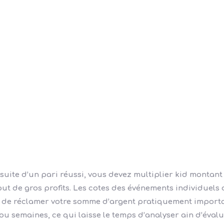
ite d’un pari réussi, vous devez multiplier kid montant p
ut de gros profits. Les cotes des événements individuels 
ité de réclamer votre somme d’argent pratiquement importa
semaines, ce qui laisse le temps d’analyser ain d’évalu