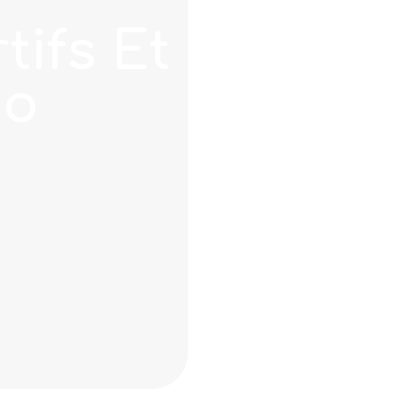
tifs Et
io