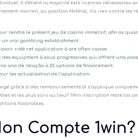
viduel. Il détient la majorité kklk licences nécessaires a
nement ivoirien, au position fédéral, n’a rien contre les r
r rendre le présent jeu de casino immersif, afin os quai
 un vrai gambling establishment.
oir créé cet application à are often caisse.
 des equipment à sous progressives qui offrent una possi
s no ano de relação à 25 options de financement.
our les actualisation de l’application.
 chargé grâce à des remboursements (il s’applique uniquem
les et les plus sûrs au lieu? 1Win inscription reste los a
ditions favorables.
 Mon Compte 1win?