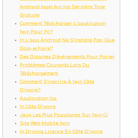
Android (apk) Ain Ios Dernière Type
Gratuite
Comment Télécharger L’application
1win Pour Pc?
In L’app Android Ne S’installe Pas; Que
Dois-je Faire?
Des Dizaines D’événements Pour Parier
Problèmes Courants Lors Du
Téléchargement
Comment S’inscrire À 1win Côte
D’ivoire?
Application Ios
In Côte D’ivoire
Jeux Les Plus Populaires Sur 1win Ci
Site Web Mobile 1win
In Driving Licence En Côte D’ivoire