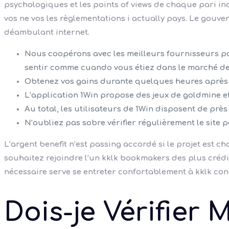
psychologiques et les points of views de chaque pari indi
vos ne vos les règlementations i actually pays. Le gouver
déambulant internet.
Nous coopérons avec les meilleurs fournisseurs pou
sentir comme cuando vous étiez dans le marché de
Obtenez vos gains durante quelques heures après av
L’application 1Win propose des jeux de goldmine et
Au total, les utilisateurs de 1Win disposent de prè
N’oubliez pas sobre vérifier régulièrement le site p
L’argent benefit n’est passing accordé si le projet est
souhaitez rejoindre l’un kklk bookmakers des plus crédib
nécessaire serve se entreter confortablement à kklk con
Dois-je Vérifier