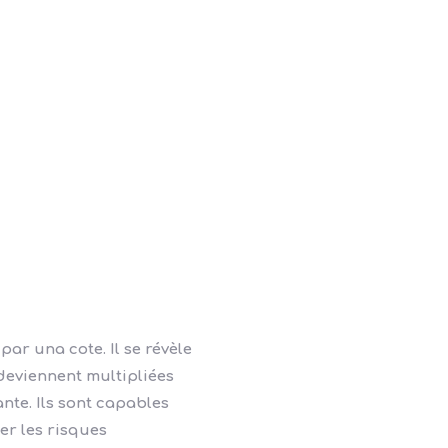
ar una cote. Il se révèle
deviennent multipliées
nte. Ils sont capables
er les risques