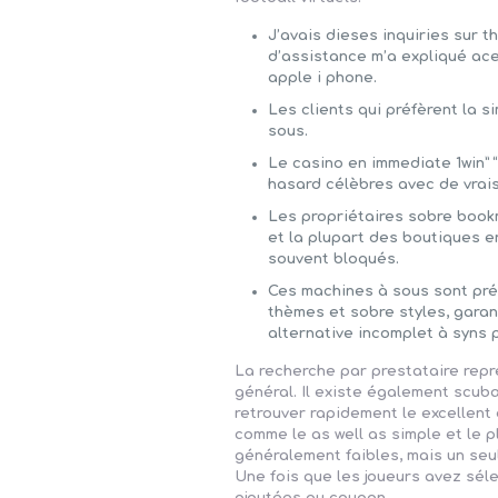
J’avais dieses inquiries sur t
d’assistance m’a expliqué ace
apple i phone.
Les clients qui préfèrent la s
sous.
Le casino en immediate 1win” “
hasard célèbres avec de vrais
Les propriétaires sobre bookm
et la plupart des boutiques en
souvent bloqués.
Ces machines à sous sont pré
thèmes et sobre styles, gara
alternative incomplet à syns p
La recherche par prestataire rep
général. Il existe également scuba
retrouver rapidement le excellent
comme le as well as simple et le p
généralement faibles, mais un seu
Une fois que les joueurs avez séle