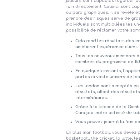
joueurs sont capables regarder d
1win directement. Ceux-ci sont ca
ou para graphiques. Il se révèle êt
prendre des risques serve de gro
individuels sont multipliées les un
possibilité de réclamer votre som
Cela rend les résultats des e
améliorer l’expérience client.
Tous les nouveaux membres de
membres du programme de fidél
En quelques instants, l’applic
portes ni vaste univers de lo
Les london sont acceptés en 
résultats, allant des résultat
intermédiaires.
Grâce à la licence de la Gam
Curaçao, notre activité de ta
Vous pouvez jouer à la fois po
En plus man football, vous devez pa
basketball, the cricket, la lutte, 