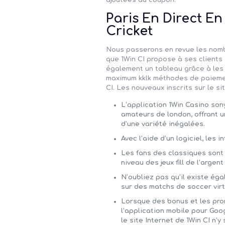
ajoutées au coupon.
Paris En Direct E
Cricket
Nous passerons en revue les nombr
que 1Win CI propose à ses clients i
également un tableau grâce à les
maximum kklk méthodes de paiement
CI. Les nouveaux inscrits sur le 
L’application 1Win Casino son
amateurs de london, offrant u
d’une variété inégalées.
Avec l’aide d’un logiciel, les i
Les fans des classiques sont 
niveau des jeux fill de l’argent
N’oubliez pas qu’il existe éga
sur des matchs de soccer virt
Lorsque des bonus et les pro
l’application mobile pour Goog
le site Internet de 1Win CI n’y