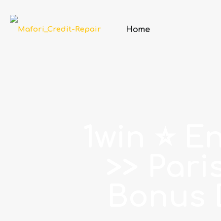
Home
1win ⭐ E
>> Pari
Bonus 