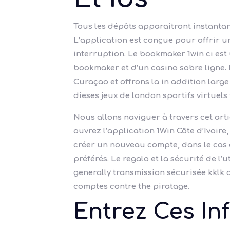
Tous les dépôts apparaitront instanta
L’application est conçue pour offrir u
interruption. Le bookmaker 1win ci est
bookmaker et d’un casino sobre ligne. 
Curaçao et offrons la in addition larg
dieses jeux de london sportifs virtuel
Nous allons naviguer à travers cet arti
ouvrez l’application 1Win Côte d’Ivoi
créer un nouveau compte, dans le cas 
préférés. Le regalo et la sécurité de l
generally transmission sécurisée kklk
comptes contre the piratage.
Entrez Ces In