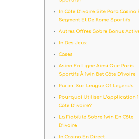
Sportifs?
In Côte D’ivoire Site Para Casino
Segment Et De Rome Sportifs
Autres Offres Sobre Bonus Activ
In Des Jeux
Cases
Asino En Ligne Ainsi Que Paris
Sportifs À 1win Bet Côte D’ivoire
Parier Sur League Of Legends
Pourquoi Utiliser L’application 
Côte D’ivoire?
La Fiabilité Sobre 1win En Côte
D’ivoire
In Casino En Direct