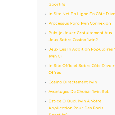
Sportifs
In Site Net En Ligne En Côte D’ivo
Processus Para 1win Connexion
Puis-je Jouer Gratuitement Aux
Jeux Sobre Casino 1win?
Jeux Les In Addition Populaires
1win Ci
In Site Officiel Sobre Côte D’ivoir
Offres
Casino Directement 1win
Avantages De Choisir 1win Bet:
Est-ce O Qual 1win A Votre
Application Pour Des Paris