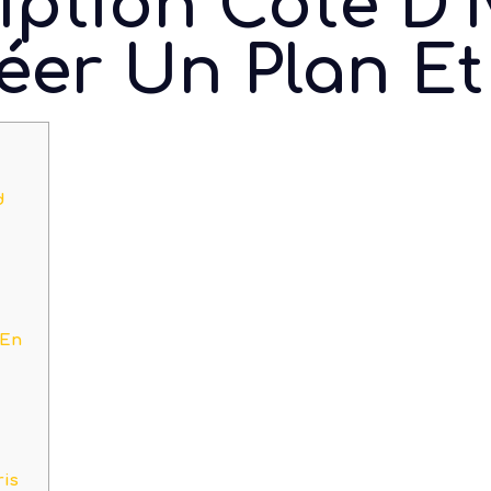
iption Côte D’i
éer Un Plan Et 
d
 En
ris