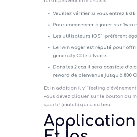
forth. peuvent être choisis.
Veuillez vérifier si vous entrez kkl
Pour commencer à jouer sur 1win cas
Les utilisateurs iOS” “préfèrent éga
Le 1win wager est réputé pour offri
generally Côte d’Ivoire.
Dans les 2 cas il sera possible d’
reward de bienvenue jusqu’à 800 C
Et in addition il y” “feeling d’événeme
vous devez cliquer sur le bouton du mê
sportif (match) qui a eu lieu.
Applicatio
Et Ios