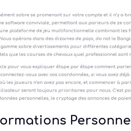
nément sobre se promenant sur votre compte et il n’y a b
ne software conviviale, permettant aux parieurs de ze con
 une plateforme de jeu multifonctionnelle combinant les 
Nous opérons dans des dizaines de pays, do not le Bangla
e gamme sobre divertissements pour différentes catégories
s tels que les courses de chevaux quel professionnel sont
cle pour vous expliquer étape par étape comment parier su
re, connectez-vous avec vos coordonnées, si vous avez dé
où les joueurs n’en avez pas encore, et commencer à pari
’utilisateur seront toujours prioritaires pour nous. C’est
 données personnelles, le cryptage des annonces de paiem
formations Personne