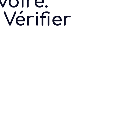
voire:
Vérifier