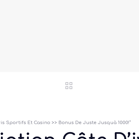
is Sportifs Et Casino >> Bonus De Juste Jusquà 1000!”