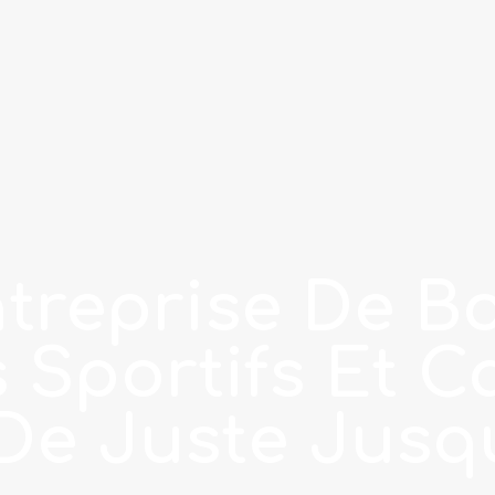
ntreprise De 
s Sportifs Et C
De Juste Jusqu