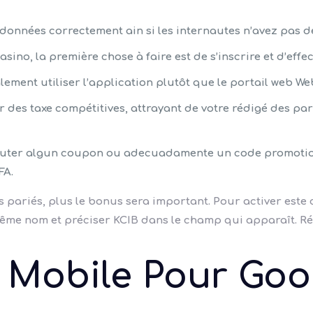
k données correctement ain si les internautes n’avez pas d
ino, la première chose à faire est de s’inscrire et d’effe
lement utiliser l’application plutôt que le portail web We
r des taxe compétitives, attrayant de votre rédigé des par
ajouter algun coupon ou adecuadamente un code promotion
FA.
nts pariés, plus le bonus sera important. Pour activer este
me nom et préciser KCIB dans le champ qui apparaît. Rés
n Mobile Pour Goo