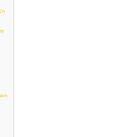
 En
es
1win