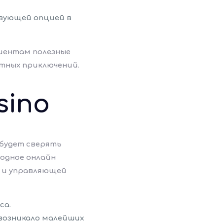
твующей опцией в
лиентам полезные
тных приключений.
sino
будет сверять
одное онлайн
 и управляющей
са.
возникало малейших