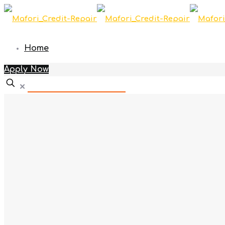
Home
Apply Now
✕