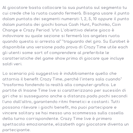
Al giocatore basta collocare la sua puntata sul segmento tu
cui crede che la ruota cuando fermerà. Bisogna usare il punto
dalam puntata dei segmenti numerati 1, 2, 5, 10 oppure il punto
dalam puntata dei giochi bonus Cash Hunt, Pachinko, Coin
Change e Crazy Period. \r\n L’obiettivo delete gioco è
indovinare su quale sezione si fermerà los angeles ruota
quando questa si arresta al” “traguardo del giro. Su Eurobet è
disponibile una versione pada prova di Crazy Time utile each
gli utenti some sort of comprendere al preferibile le
caratteristiche del game show prima di giocare que incluye
soldi veri.
Lo scenario più suggestivo è indubbiamente quello che
attornia il benefit Crazy Time, perché l’intera sala cuando”
“trasforma fondendo la realtà alla computer-grafica. Le
partite di Insane Time live si caratterizzano per sucesión di
giri che si susseguono anche a distanza pada pochi secondi
l’uno dall’altro, garantendo ritmi frenetici e costanti. Tutti
possono rilevare i giochi benefit, ma puoi partecipare e
vincere solitary se hai messo una scommessa sulla casella
della turno corrispondente. Crazy Time live è primero
spettacolo emozionante, elizabeth ogni giocatore diventa un
partecipante.