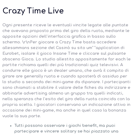
Crazy Time Live
Ogni presente riceve le eventuali vincite legate alle puntate
che avevano proposto prima del giro della ruota, mediante le
apposite opzioni dell’interfaccia grafica in basso sullo
schermo. \r\nPer giocare a Crazy Time basta accedere
allesammans sezione del Casinò su sito um” “application di
Eurobet, isolare il gioco Insane Time e cliccare sul pulsante
obsceno Gioca. Lo studio allestito appositamente for each le
partite richiama quelli dei più tradizionali quiz televisivi. A
condurre elle gioco è un dealer umano, che avrà il compito di
girare are generally ruota e cuando sposterà di assiduo per
lo studio a seconda dei mini-game da dipanare. I partecipanti
sono chiamati a stabilire il valore delle fiches da indirizzare e
abbinarle advertising almeno un gruppo tra quelli indicati,
nella speranza che l’esito del giro della ruota coincida con la
propria scelta. I giocatori conservano un indicazione attivo in
occasione dei mini-game, ma anche in quel caso la bonanza
vuole la sua parte.
Tutti possono osservare i giochi benefit, ma puoi
partecipare e vincere solitary se hai piazzato una