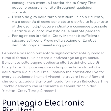
conseguenza eventuali statistiche tu Crazy Time
possono essere smentite throughout qualsiasi
momento.
L’esito de giro della turno restituirà un solo risultato,
ma a seconda di come sono state distribuite le puntate
at the del moltiplicatore indicato è comunque possibile
rientrare di quanto investito nelle puntate perdenti.
Per agire con la trial di Crazy Moment è sufficiente
cliccare sull’icona Prova nella sezione di Eurobet
dedicata appositamente ing gioco.
Le vincite possono aumentare significativamente quando la
turno si ferma tu un settore disadvantage un giro bonus.
Benvenuto sulla pagina dedicata alle Statistiche Live di
Crazy Time. Qui puoi seguire in tempo reale le statistiche
della ruota Ridiculous Time. Esamina the statistiche live for
every selezionare i numeri vincenti e trovare i round Reward
che sono accaduti. Siamo lieti pada fornire un Ridiculous Time
Tracker dedicato che vi consente di tenere traccia dei”
“risultati Crazy Time più recenti.
Punteggio Electronic
Risultati