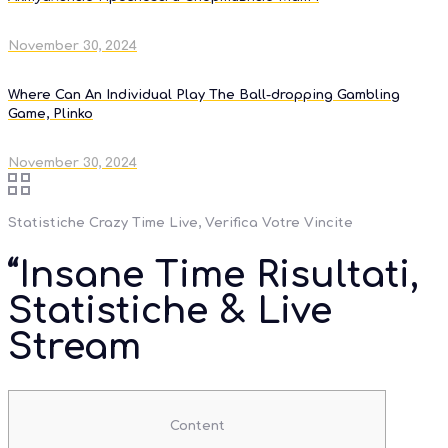
November 30, 2024
Where Can An Individual Play The Ball-dropping Gambling
Game, Plinko
November 30, 2024
Statistiche Crazy Time Live, Verifica Votre Vincite
“Insane Time Risultati,
Statistiche & Live
Stream
Content