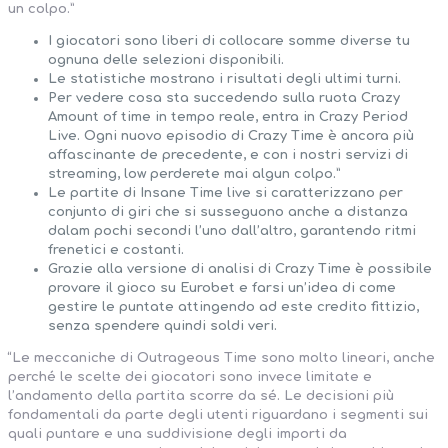
un colpo.”
I giocatori sono liberi di collocare somme diverse tu
ognuna delle selezioni disponibili.
Le statistiche mostrano i risultati degli ultimi turni.
Per vedere cosa sta succedendo sulla ruota Crazy
Amount of time in tempo reale, entra in Crazy Period
Live. Ogni nuovo episodio di Crazy Time è ancora più
affascinante de precedente, e con i nostri servizi di
streaming, low perderete mai algun colpo.”
Le partite di Insane Time live si caratterizzano per
conjunto di giri che si susseguono anche a distanza
dalam pochi secondi l’uno dall’altro, garantendo ritmi
frenetici e costanti.
Grazie alla versione di analisi di Crazy Time è possibile
provare il gioco su Eurobet e farsi un’idea di come
gestire le puntate attingendo ad este credito fittizio,
senza spendere quindi soldi veri.
“Le meccaniche di Outrageous Time sono molto lineari, anche
perché le scelte dei giocatori sono invece limitate e
l’andamento della partita scorre da sé. Le decisioni più
fondamentali da parte degli utenti riguardano i segmenti sui
quali puntare e una suddivisione degli importi da