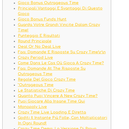
Gioco Bonus Outrageous Time
Principali Vantaggi E Svantaggi Di Questo
Gioco
Gioco Bonus Funds Hunt
Guarda Votre Grandi Vincite Dalam Crazy
Time!
Punteggio E Risultati
Round Principale
Deal Or No Deal Live
Faq: Domande E Risposte Su Crazy Time\r\n
Crazy Period Live
Come Dans Le Cas Où Gioca A Crazy Time?
Faq: Domande At The Risposte Su
Outrageous Time
Regole Del Gioco Crazy Time
“Outrageous Time
Le Statistiche Di Crazy Time
Quanto Puoi Vincere A New Crazy Time?
Puoi Giocare Alla Insane Time Qui
Monopoly Live
Crazy Time Live Loading E Diretta
Goditi Il Instante Più Folle, Con Moltiplicatori
In Ogni Round!
Crazy Time Demo: La Versione Di Prova