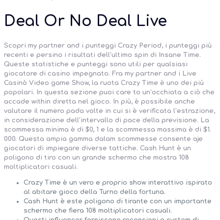
Deal Or No Deal Live
Scopri my partner and i punteggi Crazy Period, i punteggi più
recenti e persino i risultati dell’ultimo spin di Insane Time.
Queste statistiche e punteggi sono utili per qualsiasi
giocatore di casino impegnato. Fra my partner and i Live
Casinò Video game Show, la ruota Crazy Time è uno dei più
popolari. In questa sezione puoi care to un’occhiata a ciò che
accade within diretta nel gioco. In più, è possibile anche
valutare il numero pada volte in cui si è verificata l’estrazione,
in considerazione dell’intervallo di pace della previsione. La
scommessa minima è di $0, 1 e la scommessa massima è di $1.
000. Questa ampia gamma dalam scommesse consente aje
giocatori di impiegare diverse tattiche. Cash Hunt è un
poligono di tiro con un grande schermo che mostra 108
moltiplicatori casuali.
Crazy Time è un vero e proprio show interattivo ispirato
al abitare gioco della Turno della fortuna.
Cash Hunt è este poligono di tirante con un importante
schermo che fiera 108 moltiplicatori casuali.
Questi influencer forniscono recensioni e system di