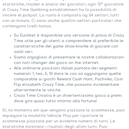
statistiche, tracker e analisi dei giocatori, ogni 12° giocatore
di Crazy Time Gambling establishment ha la possibilità di
vincere el jackpot. La ruota è composta ag 54 settori, tutti
con un misura. Ci sono anche quattro settori particolari che
contengono livelli bonus.
Su Eurobet è disponibile una versione di prova di Crazy
Time utile per gli utenti a comprendere al preferibile le
caratteristiche del game show knorke di giocare con
soldi veri.
Siamo orgogliosi di presentare le nostre collaborazioni
con noti changer del gioco on the internet.
Alle ordinarie posizioni dalam puntata dei segmenti
numerati 1, two, 5, 10 dans le cas où aggiungono quelle
comparable ai giochi Reward Cash Hunt, Pachinko, Coin
Flip elizabeth Crazy Time, che possono incrementare
ulteriormente le vincite.
Crazy Time Croatia è un divertentissimo gioco a premi
dove gira quasi tutto intorno alla fortuna!
Sì, no momento em que vengono piazzate le scommesse, puoi
impiegare la modalità Vehicle Play per riportare le
scommesse piazzate per un evidente numero di turni. Le
statistiche mostrano i risultati degli ultimi turni. Puoi