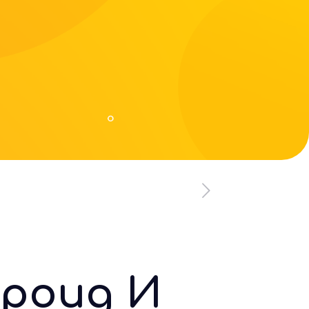
дроид И