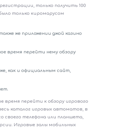
регистрации, только получить 100
 было только киромарусом
 также же приложении джой казино
ное время перейти нему обзору
же, как и официальным сайт,
чет.
е время перейти к обзору игрового
весь каталог игровых автоматов, в
о своего телефона или планшета,
ерсии. Игровые залы мобильных