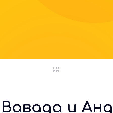
Вавада и Ан