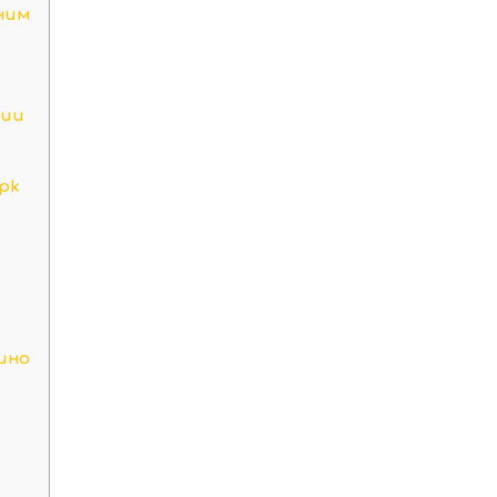
ним
сии
pk
ино