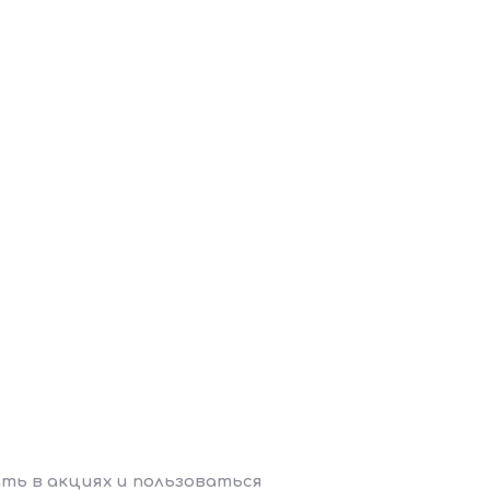
ть в акциях и пользоваться