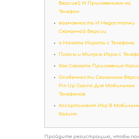
Версией И Приложением на
Телефон
возможность И Недостатки
Скачанной Версии
а Начать Играть с Телефона
Плюсы и Минусы Игры с Телеф
Как Скачать Приложение Кази
Особенности Скачанных Верс
Pin Up Casino Для Мобильных
Телефонов
Ассортимент Игр В Мобильн
Казино
Пройдите регистрацию, чтобы пол