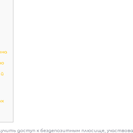
она
но
ий
ых
учить доступ к бездепозитным плюсище, участвова