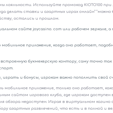
лояльности. Используйте промокод KIOTO100 при 
гда делать ставки и азартных играх онлайн” “можно
ству, остались и прошлом.
льном сайте joycasino. com или рабочем зеркале, а
 мобильное приложение, когда оно работает, подоб
 встроенную букмекерскую контору, саму точно так 
спорт.
 играть и бонусы, игрокам важно пополнить свой с
ь мобильное приложение, только оно работает, како
ьным сайтом игрового клуба, где игрокам доступен 
я обзора недоступен. Играя в виртуальном казино с
бору азартных развлечений, что есть и в полной и в