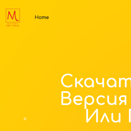
Home
Скачат
Версия
Или 