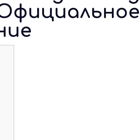
 Официальное
ние