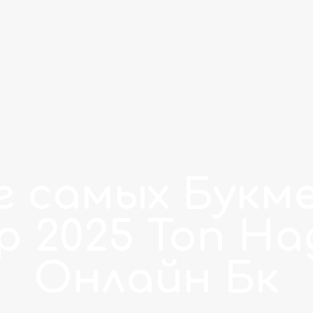
 самых Букм
 2025 Топ Н
Онлайн Бк