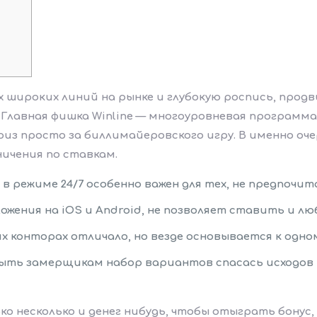
 широких линий на рынке и глубокую роспись, прод
Главная фишка Winline — многоуровневая программа
из просто за биллимайеровского игру. В именно оч
ичения по ставкам.
 режиме 24/7 особенно важен для тех, не предпочита
жения на iOS и Android, не позволяет ставить и лю
х конторах отличало, но везде основывается к одно
быть замерщикам набор вариантов спасась исходов 
ко несколько и денег нибудь, чтобы отыграть бонус,