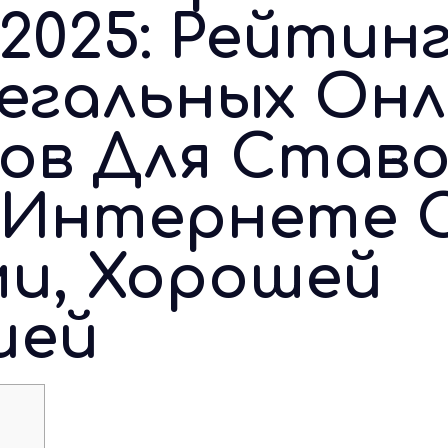
2025: Рейтинг
егальных Онл
ов Для Ставо
 Интернете 
и, Хорошей
ией