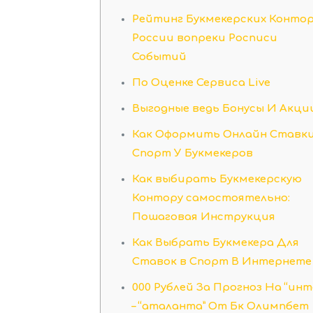
Рейтинг Букмекерских Конто
России вопреки Росписи
Событий
По Оценке Сервиса Live
Выгодные ведь Бонусы И Акци
Как Оформить Онлайн Ставки
Спорт У Букмекеров
Как выбирать Букмекерскую
Контору самостоятельно:
Пошаговая Инструкция
Как Выбрать Букмекера Для
Ставок в Спорт В Интернете
000 Рублей За Прогноз На “инт
– “аталанта” От Бк Олимпбет