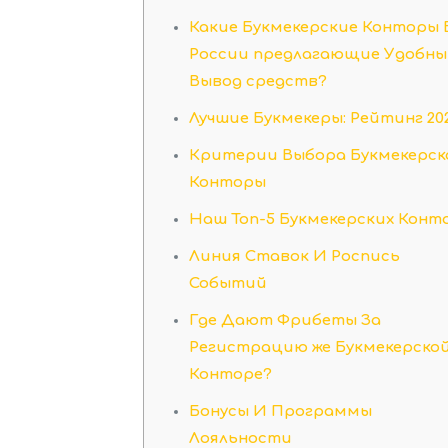
Какие Букмекерские Конторы 
России предлагающие Удобны
Вывод средств?
Лучшие Букмекеры: Рейтинг 20
Критерии Выбора Букмекерск
Конторы
Наш Топ-5 Букмекерских Конт
Линия Ставок И Роспись
Событий
Где Дают Фрибеты За
Регистрацию же Букмекерско
Конторе?
Бонусы И Программы
Лояльности