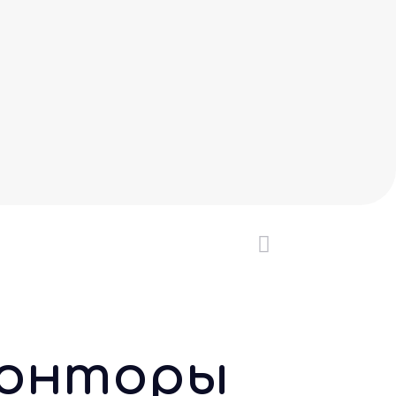
Конторы