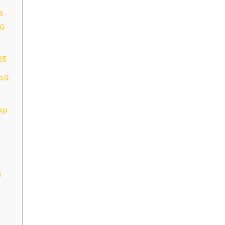
В
й
25
ой
ор
й