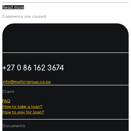
Read more
Comments are closed.
+27 0 86 162 3674
info@maforigroup.co.za
Client
FAQ
How to take a loan?
How to pay for loan?
Documents