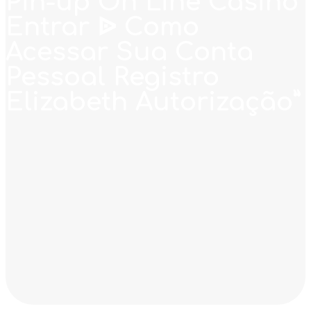
Pin-up On Line Casino
Entrar ᐉ Como
Acessar Sua Conta
Pessoal Registro
Elizabeth Autorização”