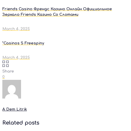
Friends Casino Френдс Казино Онлайн Официальное
Зеркало Friends Казино Со Слотами
March 4, 2025
“Casinos S Freespiny
March 4, 2025
Share
0
A Dem Litrik
Related posts