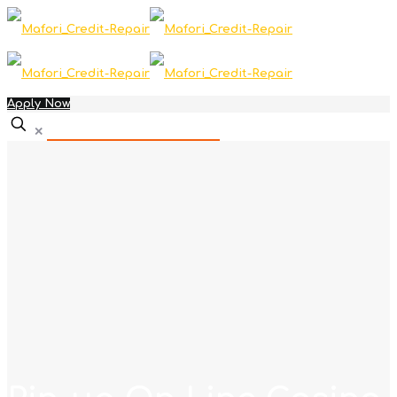
Apply Now
✕