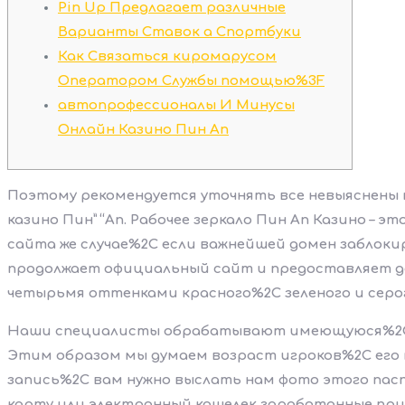
Pin Up Предлагает различные
Варианты Ставок а Спортбуки
Как Связаться киромарусом
Оператором Службы помощью%3F
автопрофессионалы И Минусы
Онлайн Казино Пин Ап
Поэтому рекомендуется уточнять все невыяснены 
казино Пин” “Ап. Рабочее зеркало Пин Ап Казино 
сайта же случае%2C если важнейшей домен заблок
продолжает официальный сайт и предоставляет д
четырьмя оттенками красного%2C зеленого и серо
Наши специалисты обрабатывают имеющуюся%2C пр
Этим образом мы думаем возраст игроков%2C его
запись%2C вам нужно выслать нам фото этого пасп
карту или электронный кошелек заработанные при