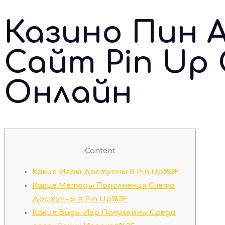
Казино Пин 
Сайт Pin Up
Онлайн
Content
Какие Игры Доступны В Pin Up%3F
Какие Методы Пополнения Счета
Доступны в Pin Up%3F
Какие Виды Игр Популярны Среди