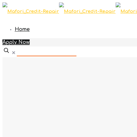
Home
Apply Now
✕