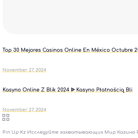
Top 30 Mejores Casinos Online En México Octubre 
November 27, 2024
Kasyno Online Z Blik 2024 ᐉ Kasyno Płatnością Bli
November 27, 2024
Pin Up Kz Исследуйте захватывающих Мир Казино 