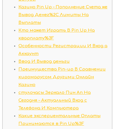
Казино Pin Up – Пополнение Счета же
Вывод Денег%2C Лимиты На
Выплаты
Кто может Играть В Pin Up На
кварплату%3F
Особенности Регистрации И Вход а
Аккаунт
Ввод И Вывод деньги
Преимущества Pin-up В Сравнении
киромарусом Другими Онлайн
Казино
стулочасы Зеркало Пин Ап На
Сегодня – Актуальный Вход с
Телефона И Компьютера
Какие экспериентальные Оплаты
Принимаются в Pin Up%3F