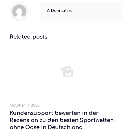
A Dem Litrik
Related posts
October 11, 2025
Kundensupport bewerten in der
Rezension zu den besten Sportwetten
ohne Oase in Deutschland