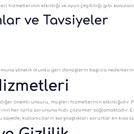
eri hizmetlerinin etkinliği ve oyun çeşitliliği gibi konular
ar ve Tavsiyeler
rmuna yönelik olumlu geri dönüşlerin başlıca nedenlerind
Hizmetleri
iğer önemli unsuru, müşteri hizmetlerinin etkinliğidir. P
ının her türlü sorununa hızlı çözümler sağlamaktadır. E-p
Bu sayede, kullanıcıların karşılaştıkları sorunlar en kıs