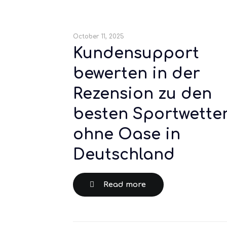
October 11, 2025
Kundensupport
bewerten in der
Rezension zu den
besten Sportwette
ohne Oase in
Deutschland
Read more