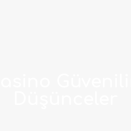
asino Güvenili
Düşünceler