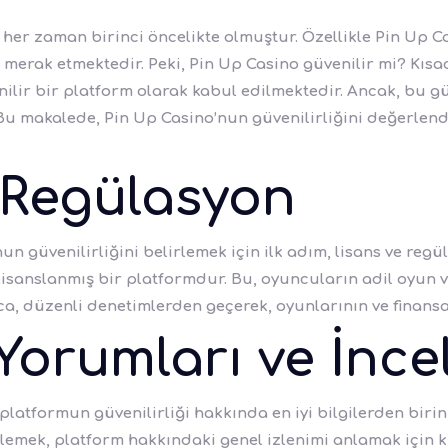
her zaman birinci öncelikte olmuştur. Özellikle Pin Up Ca
 merak etmektedir. Peki, Pin Up Casino güvenilir mi? Kısac
ilir bir platform olarak kabul edilmektedir. Ancak, bu güv
. Bu makalede, Pin Up Casino’nun güvenilirliğini değerlen
e Regülasyon
 güvenilirliğini belirlemek için ilk adım, lisans ve regü
isanslanmış bir platformdur. Bu, oyuncuların adil oyun v
ıca, düzenli denetimlerden geçerek, oyunlarının ve finansal
 Yorumları ve İnc
 platformun güvenilirliği hakkında en iyi bilgilerden birin
celemek, platform hakkındaki genel izlenimi anlamak için kr