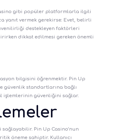
sino gibi popüler platformlarla ilgili
a yanıt vermek gerekirse: Evet, belirli
enilirliği destekleyen faktörleri
dirirken dikkat edilmesi gereken önemli
lasyon bilgisini öğrenmektir. Pin Up
e güvenlik standartlarına bağlı
 işlemlerinin güvenliğini sağlar.
elemeler
i sağlayabilir. Pin Up Casino’nun
itik öneme sahiptir. Kullanıcı