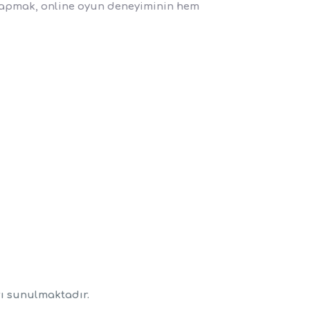
 yapmak, online oyun deneyiminin hem
rı sunulmaktadır.