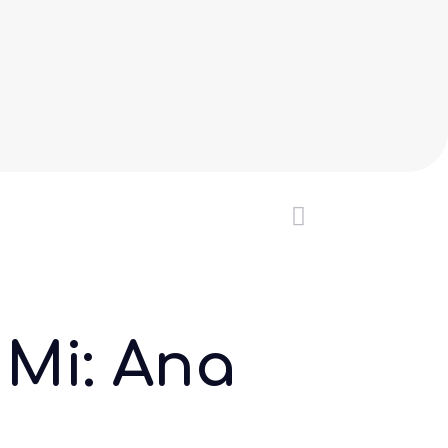
 Mi: Ana