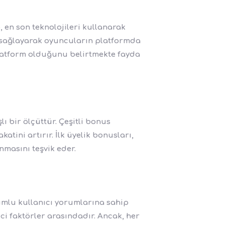
o, en son teknolojileri kullanarak
ını sağlayarak oyuncuların platformda
platform olduğunu belirtmekte fayda
ı bir ölçüttür. Çeşitli bonus
tini artırır. İlk üyelik bonusları,
masını teşvik eder.
lumlu kullanıcı yorumlarına sahip
ci faktörler arasındadır. Ancak, her