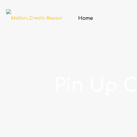
Home
Pin Up C