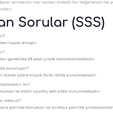
karar vermelidir. Her zaman dikkatli bir değerlendirme
caktır.
an Sorular (SSS)
lı?
en lisans almıştır.
er?
eri genellikle 24 saat içinde tamamlanmaktadır.
erde sunuluyor?
il olmak üzere birçok farklı dilde sunulmaktadır.
lanılabilir mi?
ulaması ve mobil uyumlu web sitesi bulunmaktadır.
lar mevcut?
lk para yatırma bonusları ve ücretsiz çevirme promosyonla