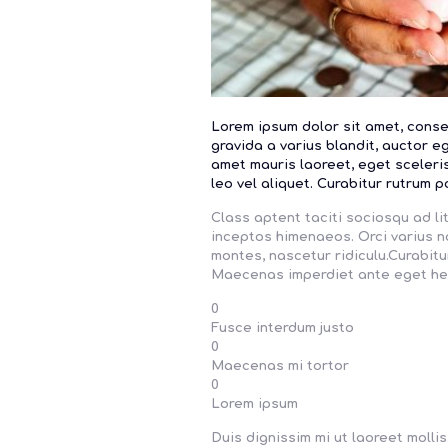
Lorem ipsum dolor sit amet, consec
gravida a varius blandit, auctor e
amet mauris laoreet, eget sceleri
leo vel aliquet. Curabitur rutrum p
Class aptent taciti sociosqu ad li
inceptos himenaeos. Orci varius n
montes, nascetur ridiculu.Curabitur
Maecenas imperdiet ante eget hen
0
Fusce interdum justo
0
Maecenas mi tortor
0
Lorem ipsum
Duis dignissim mi ut laoreet mollis.