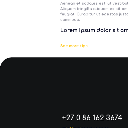
Aenean et sodales est, ut vestibul
Aliquam fringilla aliquam ex sit a
feugiat. Curabitur ut egestas just
commodo.
Lorem ipsum dolor sit am
See more tips
+27 0 86 162 3674