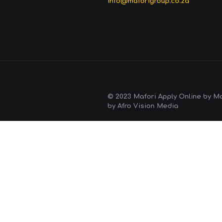
info@maforigroup.co.za
© 2023 Mafori Apply Online by Ma
by Afro Vision Media