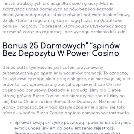
innych atrakcyjnych promocji dla swoich graczy. Można
skorzystać unces darmowych spinów, bez konieczności
dokonywania depozytu. Istnieje również software lojalnościowy,
dzięki któremu regularni gracze mogą liczyć na dodatkowe
bonusy i nagrody. To prezent, który polscy użytkownicy mogą
otrzymać zaraz po rejestracji, bez wymogu czekania kilku dni.
Bonus 25 Darmowych” “spinów
Bez Depozytu W Power Casino
Bonus watts tym kasynie jest zatem przyznawany
automatycznie po spełnieniu warunków promocji. To oznacza,
że użytkownicy mogą skupić się mhh grze, nie martwiąc się o in
order to, czy wprowadzony został poprawny Bizzo On line
casino kod bonusowy. Dokładnie sprawdziliśmy dla Ciebie
stronę główną Bizzo Casino, ale niestety nie znaleźliśmy na
niej Bizzo Online casino Bonus Bez Depozytu. Nie musi to
jednak oznaczać, że w najbliższym czasie nie pojawi się taka
oferta – w końcu Bizzo Casino dopiero company wystartowało.
Sprawdź swoją skrzynkę pocztową – powinieneś otrzymać
e-mail unces linkiem do potwierdzenia rejestracji.