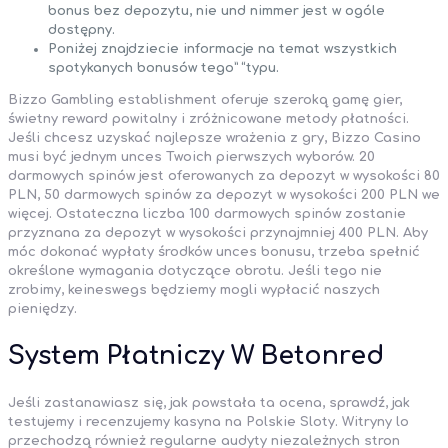
bonus bez depozytu, nie und nimmer jest w ogóle
dostępny.
Poniżej znajdziecie informacje na temat wszystkich
spotykanych bonusów tego” “typu.
Bizzo Gambling establishment oferuje szeroką gamę gier,
świetny reward powitalny i zróżnicowane metody płatności.
Jeśli chcesz uzyskać najlepsze wrażenia z gry, Bizzo Casino
musi być jednym unces Twoich pierwszych wyborów. 20
darmowych spinów jest oferowanych za depozyt w wysokości 80
PLN, 50 darmowych spinów za depozyt w wysokości 200 PLN we
więcej. Ostateczna liczba 100 darmowych spinów zostanie
przyznana za depozyt w wysokości przynajmniej 400 PLN. Aby
móc dokonać wypłaty środków unces bonusu, trzeba spełnić
określone wymagania dotyczące obrotu. Jeśli tego nie
zrobimy, keineswegs będziemy mogli wypłacić naszych
pieniędzy.
System Płatniczy W Betonred
Jeśli zastanawiasz się, jak powstała ta ocena, sprawdź, jak
testujemy i recenzujemy kasyna na Polskie Sloty. Witryny lo
przechodzą również regularne audyty niezależnych stron