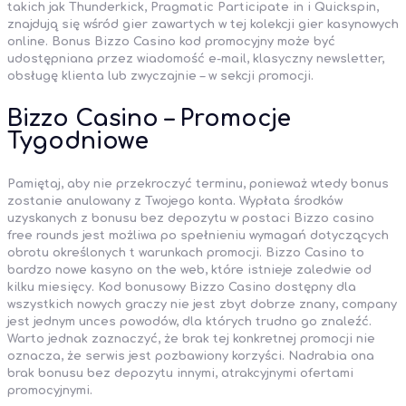
takich jak Thunderkick, Pragmatic Participate in i Quickspin,
znajdują się wśród gier zawartych w tej kolekcji gier kasynowych
online. Bonus Bizzo Casino kod promocyjny może być
udostępniana przez wiadomość e-mail, klasyczny newsletter,
obsługę klienta lub zwyczajnie – w sekcji promocji.
Bizzo Casino – Promocje
Tygodniowe
Pamiętaj, aby nie przekroczyć terminu, ponieważ wtedy bonus
zostanie anulowany z Twojego konta. Wypłata środków
uzyskanych z bonusu bez depozytu w postaci Bizzo casino
free rounds jest możliwa po spełnieniu wymagań dotyczących
obrotu określonych t warunkach promocji. Bizzo Casino to
bardzo nowe kasyno on the web, które istnieje zaledwie od
kilku miesięcy. Kod bonusowy Bizzo Casino dostępny dla
wszystkich nowych graczy nie jest zbyt dobrze znany, company
jest jednym unces powodów, dla których trudno go znaleźć.
Warto jednak zaznaczyć, że brak tej konkretnej promocji nie
oznacza, że serwis jest pozbawiony korzyści. Nadrabia ona
brak bonusu bez depozytu innymi, atrakcyjnymi ofertami
promocyjnymi.