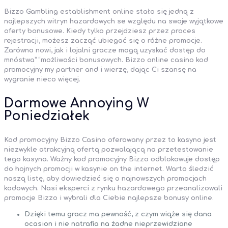
Bizzo Gambling establishment online stało się jedną z
najlepszych witryn hazardowych se względu na swoje wyjątkowe
oferty bonusowe. Kiedy tylko przejdziesz przez proces
rejestracji, możesz zacząć ubiegać się o różne promocje.
Zarówno nowi, jak i lojalni gracze mogą uzyskać dostęp do
mnóstwa” “możliwości bonusowych. Bizzo online casino kod
promocyjny my partner and i wierzę, dając Ci szansę na
wygranie nieco więcej.
Darmowe Annoying W
Poniedziałek
Kod promocyjny Bizzo Casino oferowany przez to kasyno jest
niezwykle atrakcyjną ofertą pozwalającą na przetestowanie
tego kasyna. Ważny kod promocyjny Bizzo odblokowuje dostęp
do hojnych promocji w kasynie on the internet. Warto śledzić
naszą listę, aby dowiedzieć się o najnowszych promocjach
kodowych. Nasi eksperci z rynku hazardowego przeanalizowali
promocje Bizzo i wybrali dla Ciebie najlepsze bonusy online.
Dzięki temu gracz ma pewność, z czym wiąże się dana
ocasion i nie natrafia na żadne nieprzewidziane