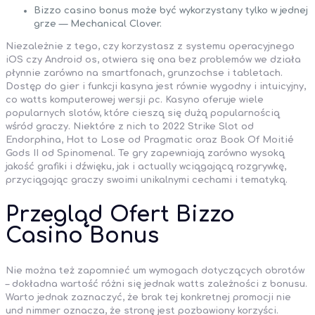
Bizzo casino bonus może być wykorzystany tylko w jednej
grze — Mechanical Clover.
Niezależnie z tego, czy korzystasz z systemu operacyjnego
iOS czy Android os, otwiera się ona bez problemów we działa
płynnie zarówno na smartfonach, grunzochse i tabletach.
Dostęp do gier i funkcji kasyna jest równie wygodny i intuicyjny,
co watts komputerowej wersji pc. Kasyno oferuje wiele
popularnych slotów, które cieszą się dużą popularnością
wśród graczy. Niektóre z nich to 2022 Strike Slot od
Endorphina, Hot to Lose od Pragmatic oraz Book Of Moitié
Gods II od Spinomenal. Te gry zapewniają zarówno wysoką
jakość grafiki i dźwięku, jak i actually wciągającą rozgrywkę,
przyciągając graczy swoimi unikalnymi cechami i tematyką.
Przegląd Ofert Bizzo
Casino Bonus
Nie można też zapomnieć um wymogach dotyczących obrotów
– dokładna wartość różni się jednak watts zależności z bonusu.
Warto jednak zaznaczyć, że brak tej konkretnej promocji nie
und nimmer oznacza, że stronę jest pozbawiony korzyści.