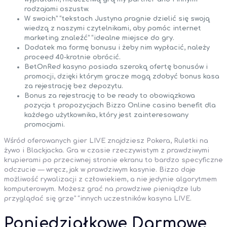
rodzajami oszustw.
W swoich” “tekstach Justyna pragnie dzielić się swoją
wiedzą z naszymi czytelnikami, aby pomóc internet
marketing znaleźć” “idealne miejsce do gry.
Dodatek ma formę bonusu i żeby nim wypłacić, należy
proceed 40-krotnie obrócić.
BetOnRed kasyno posiada szeroką ofertę bonusów i
promocji, dzięki którym gracze mogą zdobyć bonus kasa
za rejestrację bez depozytu.
Bonus za rejestrację to be ready to obowiązkowa
pozycja t propozycjach Bizzo Online casino benefit dla
każdego użytkownika, który jest zainteresowany
promocjami.
Wśród oferowanych gier LIVE znajdziesz Pokera, Ruletki na
żywo i Blackjacka. Gra w czasie rzeczywistym z prawdziwymi
krupierami po przeciwnej stronie ekranu to bardzo specyficzne
odczucie — wręcz, jak w prawdziwym kasynie. Bizzo daje
możliwość rywalizacji z człowiekiem, a nie jedynie algorytmem
komputerowym. Możesz grać na prawdziwe pieniądze lub
przyglądać się grze” “innych uczestników kasyna LIVE.
Poniedziałkowe Darmowe