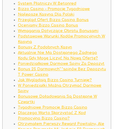
System Płatniczy W Betonred
Bizzo Casino – Promocje Tygodniowe
Najlepsze Kasyna Dla Polski
Przegląd Ofert Bizzo Casino Bonus
Oceniamy Bizzo Casino Bonus
Wymagania Dotyczące Obrotu Bonusami
Podstawowe Warunki Kodów Promocyjnych W
Kasyna
Bonusy Z Podobnych Kasyn
Aktualnie Nie Ma Dostępnego Żadnego
Kodu Gdy Mogę Liczyć Na Nową Ofertę?
Poniedziałkowe Darmowe Spiny Za Depozyt
Bonus 25 Darmowych” “spinów Bez Depozytu
T Power Casino
Jak Wyglądają Bizzo Casino Turnieje?
W Poniedziałki Można Otrzymać Darmowe
Spiny
Bonusowe Doładowania Są Dostępne W
Czwartki
Tygodniowe Promocje Bizzo Casino
Dlaczego Warto Skorzystać Z Kod
Promocyjno Bizzo Casino?
Otrzymałem Pierwszy Reward Powitalny, Ale