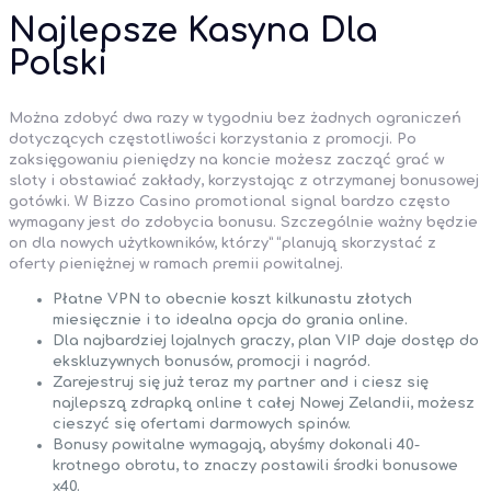
Najlepsze Kasyna Dla
Polski
Można zdobyć dwa razy w tygodniu bez żadnych ograniczeń
dotyczących częstotliwości korzystania z promocji. Po
zaksięgowaniu pieniędzy na koncie możesz zacząć grać w
sloty i obstawiać zakłady, korzystając z otrzymanej bonusowej
gotówki. W Bizzo Casino promotional signal bardzo często
wymagany jest do zdobycia bonusu. Szczególnie ważny będzie
on dla nowych użytkowników, którzy” “planują skorzystać z
oferty pieniężnej w ramach premii powitalnej.
Płatne VPN to obecnie koszt kilkunastu złotych
miesięcznie i to idealna opcja do grania online.
Dla najbardziej lojalnych graczy, plan VIP daje dostęp do
ekskluzywnych bonusów, promocji i nagród.
Zarejestruj się już teraz my partner and i ciesz się
najlepszą zdrapką online t całej Nowej Zelandii, możesz
cieszyć się ofertami darmowych spinów.
Bonusy powitalne wymagają, abyśmy dokonali 40-
krotnego obrotu, to znaczy postawili środki bonusowe
x40.