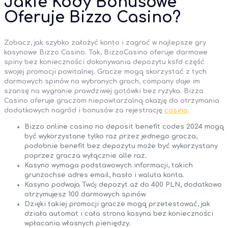
Jakie Kody Bonusowe
Oferuje Bizzo Casino?
Zobacz, jak szybko założyć konto i zagrać w najlepsze gry
kasynowe Bizzo Casino. Tak, BizzoCasino oferuje darmowe
spiny bez konieczności dokonywania depozytu ksfd część
swojej promocji powitalnej. Gracze mogą skorzystać z tych
darmowych spinów na wybranych grach, company daje im
szansę na wygranie prawdziwej gotówki bez ryzyka. Bizzo
Casino oferuje graczom niepowtarzalną okazję do otrzymania
dodatkowych nagród i bonusów za rejestrację
casino
.
Bizzo online casino no deposit benefit codes 2024 mogą
być wykorzystane tylko raz przez jednego gracza,
podobnie benefit bez depozytu może być wykorzystany
poprzez gracza wyłącznie alle raz.
Kasyno wymaga podstawowych informacji, takich
grunzochse adres email, hasło i waluta konta.
Kasyno podwaja Twój depozyt aż do 400 PLN, dodatkowo
otrzymujesz 100 darmowych spinów.
Dzięki takiej promocji gracze mogą przetestować, jak
działa automat i cała strona kasyna bez konieczności
wpłacania własnych pieniędzy.