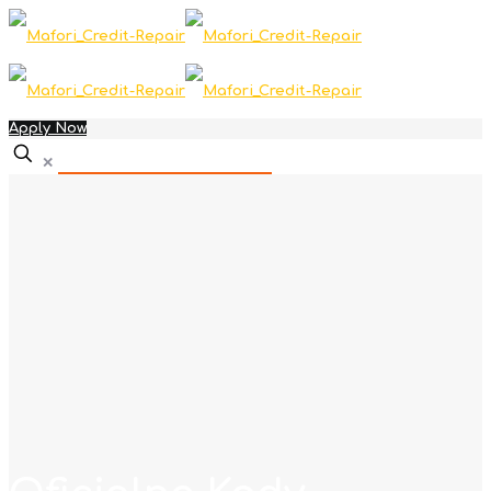
Apply Now
✕