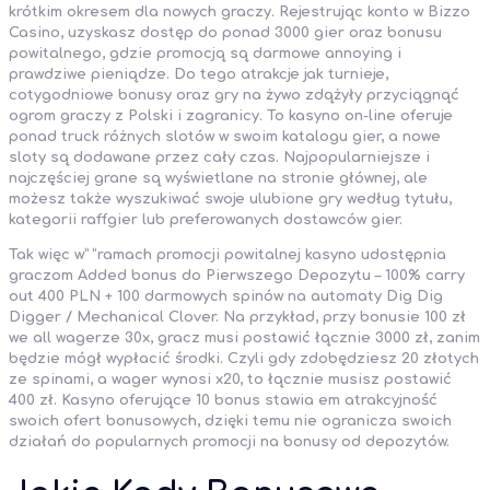
krótkim okresem dla nowych graczy. Rejestrując konto w Bizzo
Casino, uzyskasz dostęp do ponad 3000 gier oraz bonusu
powitalnego, gdzie promocją są darmowe annoying i
prawdziwe pieniądze. Do tego atrakcje jak turnieje,
cotygodniowe bonusy oraz gry na żywo zdążyły przyciągnąć
ogrom graczy z Polski i zagranicy. To kasyno on-line oferuje
ponad truck różnych slotów w swoim katalogu gier, a nowe
sloty są dodawane przez cały czas. Najpopularniejsze i
najczęściej grane są wyświetlane na stronie głównej, ale
możesz także wyszukiwać swoje ulubione gry według tytułu,
kategorii raffgier lub preferowanych dostawców gier.
Tak więc w” “ramach promocji powitalnej kasyno udostępnia
graczom Added bonus do Pierwszego Depozytu – 100% carry
out 400 PLN + 100 darmowych spinów na automaty Dig Dig
Digger / Mechanical Clover. Na przykład, przy bonusie 100 zł
we all wagerze 30x, gracz musi postawić łącznie 3000 zł, zanim
będzie mógł wypłacić środki. Czyli gdy zdobędziesz 20 złotych
ze spinami, a wager wynosi x20, to łącznie musisz postawić
400 zł. Kasyno oferujące 10 bonus stawia em atrakcyjność
swoich ofert bonusowych, dzięki temu nie ogranicza swoich
działań do popularnych promocji na bonusy od depozytów.