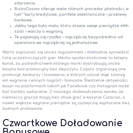
zdarzenia.
BizzoCasino oferuje wiele różnych procedur płatności, w
tym” “karty kredytowe, portfele elektroniczne i przelewy
bankowe.
Jakby tego było mało, który stawia swoje pieniądze mhh
szali i walczy o wygraną.
Te pojawiają się rzadko – najczęściej bezpośrednio od
operatora we najczęściej są jednorazowe.
Warto zapoznać się unces regulaminem i dokładnie sprawdzić
listę uczestniczących gier. Media społecznościowe to kolejny
kanał, za pośrednictwem którego marki dystrybuują unces
kasyno kod promocyjny bez depozytu. Często organizują one
promocje, konkursy i losowania, w których udział daje szansę
em wygranie cennych nagród i bonusów. Śledzenie aktywności
kasyn na platformach takich jak Facebook czy Instagram może
być bardzo opłacalne. Z naszego doświadczenia wynika, że
niemieccy gracze mogą bez obaw grać w kasynie Curacao, a
nawet większe wygrane pieniężne są zazwyczaj wypłacane bez
żadnych problemów.
Czwartkowe Doładowanie
Bonusowe