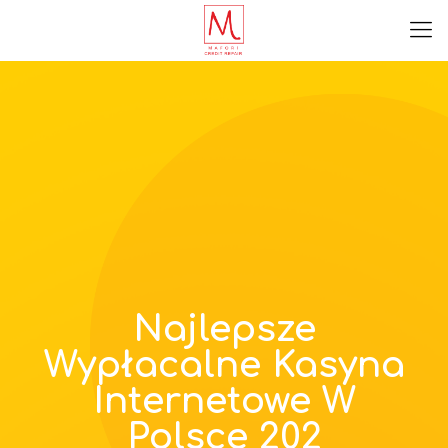
Najlepsze
Wypłacalne Kasyna
Internetowe W
Polsce 202