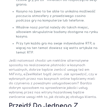
czasie gry, po 25″ “minutach od rozpoczęcia sesji
grania.
Kasyno na żywo to be able to unikalna możliwość
poczucia atmosfery z prawdziwego casino
podczas gry na komputerze lub telefonie.
Właśnie nasz portal należy do takich miejsc,
albowiem skrupulatnie badamy dostępne na rynku
kasyna.
Przy tym każda gra ma swoje indywidualne RTP, a
więcej na ten temat dowiesz się watts artykule na
temat RTP.
Jeśli natomiast chodzi um niektóre alternatywne
sposoby na realizowanie płatności w kasynach
wirtualnych, dobrze będzie zwrócić uwagę też em
MiFinity, eZeeWallet bądź Jeton. Jak sprawdzić, czy w
wybranych przez nas kasynach online będziemy mieli
do czynienia z poważnymi usługodawcami? Bardzo
dobrym sposobem na sprawdzenie jakości usług
wybranej przez nas witryny hazardowej będzie
zwrócenie uwagi mhh to, jak działa jej obsługa klienta.
Przejdź Do Jednego Z