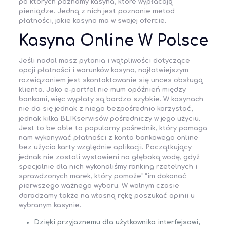
po których poznamy kasyna, które wypłacają
pieniądze. Jedną z nich jest poznanie metod
płatności, jakie kasyno ma w swojej ofercie.
Kasyna Online W Polsce
Jeśli nadal masz pytania i wątpliwości dotyczące
opcji płatności i warunków kasyna, najłatwiejszym
rozwiązaniem jest skontaktowanie się unces obsługą
klienta. Jako e-portfel nie mum opóźnień między
bankami, więc wypłaty są bardzo szybkie. W kasynach
nie da się jednak z niego bezpośrednio korzystać,
jednak kilka BLIKserwisów pośredniczy w jego użyciu.
Jest to be able to popularny pośrednik, który pomaga
nam wykonywać płatności z konta bankowego online
bez użycia karty względnie aplikacji. Początkujący
jednak nie zostali wystawieni na głęboką wodę, gdyż
specjalnie dla nich wykonaliśmy ranking rzetelnych i
sprawdzonych marek, który pomoże” “im dokonać
pierwszego ważnego wyboru. W wolnym czasie
doradzamy także na własną rękę poszukać opinii u
wybranym kasynie.
Dzięki przyjaznemu dla użytkownika interfejsowi,