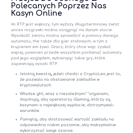
Polecanych Poprzez Nas
Kasyn Online
Im RTP jest większy, tym wyższy długoterminowy zwrot
unces rozgrywki można osiągnąć na danym slocie.
Wysokość zwrotu można sprawdzić w pomocy danego
automatu, the także dla gier stołowych, w tym z
krupierem em żywo. Gracz, który chce więc zyskać
więcej, powinien przede wszystkim porównać automaty
pod jego względem, wybierając takie gry, które
zapewniają wysoki RTP.
Istotną kwestią, jeżeli chodzi o CryptoLeo jest to,
że pozwala na obstawianie zakładów w
kryptowalutach.
Władze ght, wraz z niezależnymi” “organami,
dopilnują, aby operatorzy iGaming, którzy są
kasynami o największej wypłacie, dotrzymywali
warunków.
Pamiętaj, aby dostosować wartość zakładu na
odpowiednio niskim poziomie, aby maksymalnie
wykorzystać swoje szanse.