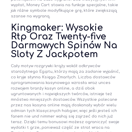
wypłat, Money Cart stawia na funkcje specjalne, takie
jak różne symbole modyfikujące grę, które zwiększają
szanse na wygraną.
Kingmaker: Wysokie
Rtp Oraz Twenty-five
Darmowych Spinów Na
Sloty Z Jackpotem
Cały motyw rozgrywki krąży wokół odkrywców
starożytnego Egiptu, którzy mają za zadanie wyjaśnić,
co kryje słynna Księga Zmarłych. Liczba dostawców
oprogramowania kasynowego wzrosła wraz unces
rozwojem branży kasyn online, a dziś obok
ugruntowanych i największych twórców, istnieje też
mnóstwo mniejszych dostawców. Wszystkie polecane
przez nas kasyna online mają doskonały wybór wielu
odmian tych klasycznych habgier, więc jeśli jesteś ich
fanem nie und nimmer wahaj się zajrzeć do nich już
teraz. Dzięki temu bonusowi możesz ograniczyć swoje
wydatki t grze, ponieważ część ze strat wraca na