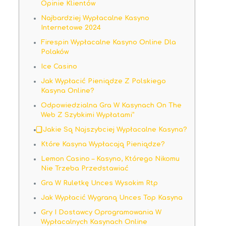
Opinie Klientów
Najbardziej Wypłacalne Kasyno
Internetowe 2024
Firespin Wypłacalne Kasyno Online Dla
Polaków
Ice Casino
Jak Wypłacić Pieniądze Z Polskiego
Kasyna Online?
Odpowiedzialna Gra W Kasynach On The
Web Z Szybkimi Wypłatami”
⃣ Jakie Są Najszybciej Wypłacalne Kasyna?
Które Kasyna Wypłacają Pieniądze?
Lemon Casino – Kasyno, Którego Nikomu
Nie Trzeba Przedstawiać
Gra W Ruletkę Unces Wysokim Rtp
Jak Wypłacić Wygraną Unces Top Kasyna
Gry I Dostawcy Oprogramowania W
Wypłacalnych Kasynach Online