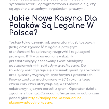
systemów loterii, oprogramowania i upewnia się, czy
są zgodne z aktualnymi regulacjami prawnymi.
Jakie Nowe Kasyna Dla
Polaków Są Legalne W
Polsce?
Testuje takie czynniki jak generatory liczb losowych
(RNG) oraz zgodność z ogólnie przyjętymi
standardami bezpiecznej rozgrywki i regulacjami
prawnymi. RTP – to uśredniony wskaźnik
przedstawiający szacowany zwrot pieniędzy
postawionych mhh zakłady w grze/kasynie. Do
kalkulacji wykorzystuje się stosunek quantity zakładów
oraz quantity wygranych, wyrażonych t procentach.
Kasyno zostało uruchomione w 2016 roku i z tego
czasu cały czas utrzymuje się w czołówce
najatrakcyjniejszych portali z grami. Operator działa
zgodnie z licencją Curacao i oferuje swoim odbiorcom
ponad gier
https://najlepsze-kasyna-online-
pl.com/wyplacalne-kasyna
.