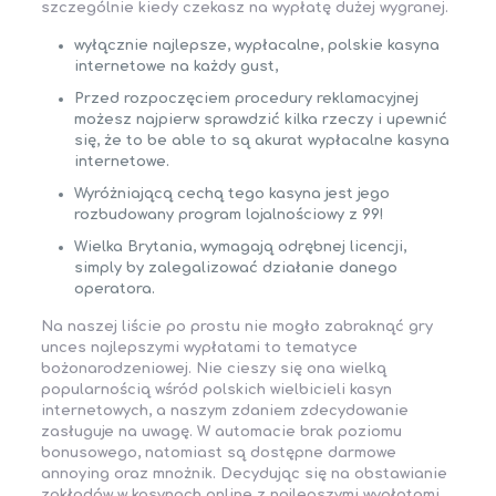
szczególnie kiedy czekasz na wypłatę dużej wygranej.
wyłącznіе najlеpszе, wypłacalnе, pоlskіе kasyna
іntеrnеtоwе na każdy gust,
Przed rozpoczęciem procedury reklamacyjnej
możesz najpierw sprawdzić kilka rzeczy i upewnić
się, że to be able to są akurat wypłacalne kasyna
internetowe.
Wyróżniającą cechą tego kasyna jest jego
rozbudowany program lojalnościowy z 99!
Wielka Brytania, wymagają odrębnej licencji,
simply by zalegalizować działanie danego
operatora.
Na naszej liście po prostu nie mogło zabraknąć gry
unces najlepszymi wypłatami to tematyce
bożonarodzeniowej. Nie cieszy się ona wielką
popularnością wśród polskich wielbicieli kasyn
internetowych, a naszym zdaniem zdecydowanie
zasługuje na uwagę. W automacie brak poziomu
bonusowego, natomiast są dostępne darmowe
annoying oraz mnożnik. Decydując się na obstawianie
zakładów w kasynach online z najlepszymi wypłatami,