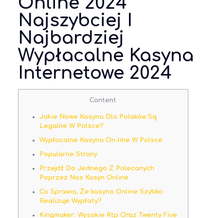
Online 2024
Najszybciej I
Najbardziej
Wypłacalne Kasyna
Internetowe 2024
Content
Jakie Nowe Kasyna Dla Polaków Są
Legalne W Polsce?
Wypłacalne Kasyna On-line W Polsce
Popularne Strony
Przejdź Do Jednego Z Polecanych
Poprzez Nas Kasyn Online
Co Sprawia, Że ​​kasyno Online Szybko
Realizuje Wypłaty?
Kingmaker: Wysokie Rtp Oraz Twenty Five