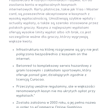
Paysafecard w różnych nominałach i używać ich do
zasilania konta w wypłacalnych kasynach
internetowych. Karty płatnicze, takie jak Visa i Master
card, są powszechnie akceptowane w kasynach z
wysoką wypłacalnością. Umożliwiają szybkie wpłaty i
actually wypłaty, a także są szeroko stosowane przez
polskich graczy. Kasyna z najlepszymi wypłatami
oferują wysokie limity wypłat albo ich brak, co jest
szczególnie ważne dla graczy, którzy wygrywają
większe kwoty.
Infrastruktura na której rozgrywane są gry nie jest
połączona bezpośrednio z kasynem on the
internet.
Betonred to kompleksowy serwis hazardowy z
grami losowymi i zakładami sportowymi, który
oferuje ponad gier, działających zgodnie z
licencją Curacao.
Przeczytaj uważnie regulaminy, ale w większości
renomowanych kasyn nie ma ukrytych opłat przy
wypłatach.”
Została założona w 2003 roku, a jej pełna nazwa
in order to eCommerce Online Gambling