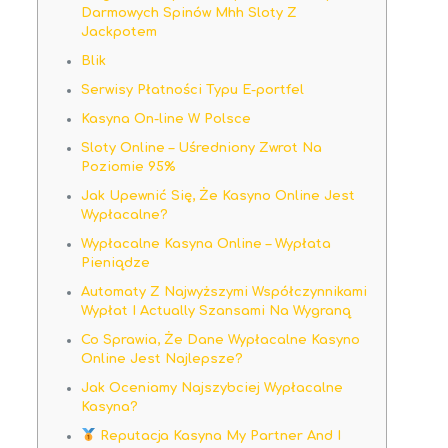
Darmowych Spinów Mhh Sloty Z
Jackpotem
Blik
Serwisy Płatności Typu E-portfel
Kasyna On-line W Polsce
Sloty Online – Uśredniony Zwrot Na
Poziomie 95%
Jak Upewnić Się, Że Kasyno Online Jest
Wypłacalne?
Wypłacalne Kasyna Online – Wypłata
Pieniądze
Automaty Z Najwyższymi Współczynnikami
Wypłat I Actually Szansami Na Wygraną
Co Sprawia, Że Dane Wypłacalne Kasyno
Online Jest Najlepsze?
Jak Oceniamy Najszybciej Wypłacalne
Kasyna?
Reputacja Kasyna My Partner And I