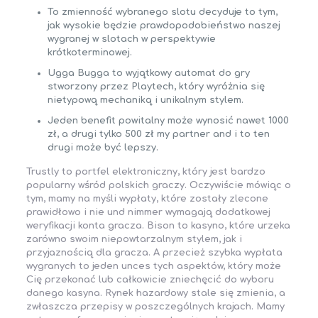
To zmienność wybranego slotu decyduje to tym,
jak wysokie będzie prawdopodobieństwo naszej
wygranej w slotach w perspektywie
krótkoterminowej.
Ugga Bugga to wyjątkowy automat do gry
stworzony przez Playtech, który wyróżnia się
nietypową mechaniką i unikalnym stylem.
Jeden benefit powitalny może wynosić nawet 1000
zł, a drugi tylko 500 zł my partner and i to ten
drugi może być lepszy.
Trustly to portfel elektroniczny, który jest bardzo
popularny wśród polskich graczy. Oczywiście mówiąc o
tym, mamy na myśli wypłaty, które zostały zlecone
prawidłowo i nie und nimmer wymagają dodatkowej
weryfikacji konta gracza. Bison to kasyno, które urzeka
zarówno swoim niepowtarzalnym stylem, jak i
przyjaznością dla gracza. A przecież szybka wypłata
wygranych to jeden unces tych aspektów, który może
Cię przekonać lub całkowicie zniechęcić do wyboru
danego kasyna. Rynek hazardowy stale się zmienia, a
zwłaszcza przepisy w poszczególnych krajach. Mamy