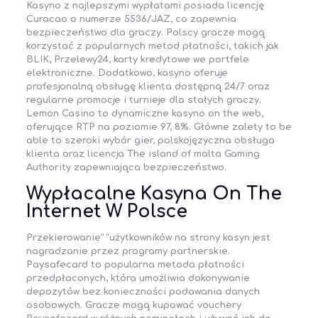
Kasyno z najlepszymi wypłatami posiada licencję
Curacao o numerze 5536/JAZ, co zapewnia
bezpieczeństwo dla graczy. Polscy gracze mogą
korzystać z popularnych metod płatności, takich jak
BLIK, Przelewy24, karty kredytowe we portfele
elektroniczne. Dodatkowo, kasyno oferuje
profesjonalną obsługę klienta dostępną 24/7 oraz
regularne promocje i turnieje dla stałych graczy.
Lemon Casino to dynamiczne kasyno on the web,
oferujące RTP na poziomie 97, 8%. Główne zalety to be
able to szeroki wybór gier, polskojęzyczna obsługa
klienta oraz licencja The island of malta Gaming
Authority zapewniająca bezpieczeństwo.
Wypłacalne Kasyna On The
Internet W Polsce
Przekierowanie” “użytkowników na strony kasyn jest
nagradzanie przez programy partnerskie.
Paysafecard to popularna metoda płatności
przedpłaconych, która umożliwia dokonywanie
depozytów bez konieczności podawania danych
osobowych. Gracze mogą kupować vouchery