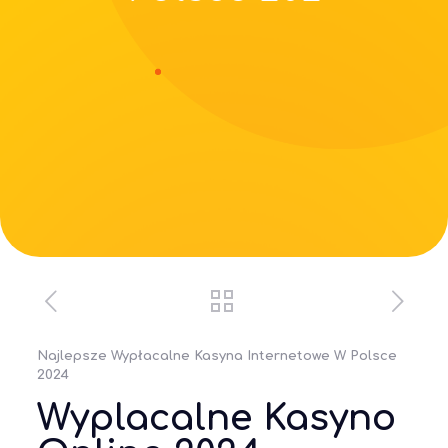
Najlepsze Wypłacalne Kasyna Internetowe W Polsce
2024
Wyрlacalne Kasyno