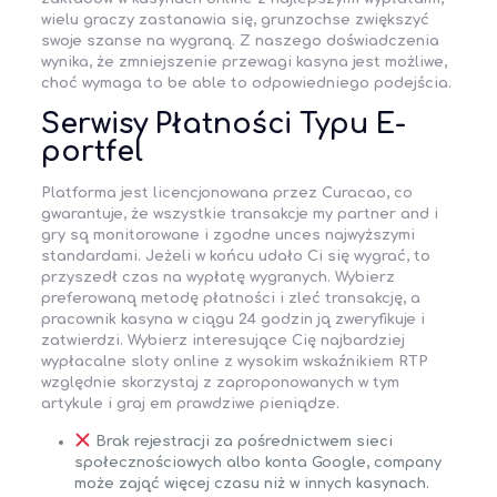
wielu graczy zastanawia się, grunzochse zwiększyć
swoje szanse na wygraną. Z naszego doświadczenia
wynika, że zmniejszenie przewagi kasyna jest możliwe,
choć wymaga to be able to odpowiedniego podejścia.
Serwisy Płatności Typu E-
portfel
Platforma jest licencjonowana przez Curacao, co
gwarantuje, że wszystkie transakcje my partner and i
gry są monitorowane i zgodne unces najwyższymi
standardami. Jeżeli w końcu udało Ci się wygrać, to
przyszedł czas na wypłatę wygranych. Wybierz
preferowaną metodę płatności i zleć transakcję, a
pracownik kasyna w ciągu 24 godzin ją zweryfikuje i
zatwierdzi. Wybierz interesujące Cię najbardziej
wypłacalne sloty online z wysokim wskaźnikiem RTP
względnie skorzystaj z zaproponowanych w tym
artykule i graj em prawdziwe pieniądze.
Brak rejestracji za pośrednictwem sieci
społecznościowych albo konta Google, company
może zająć więcej czasu niż w innych kasynach.