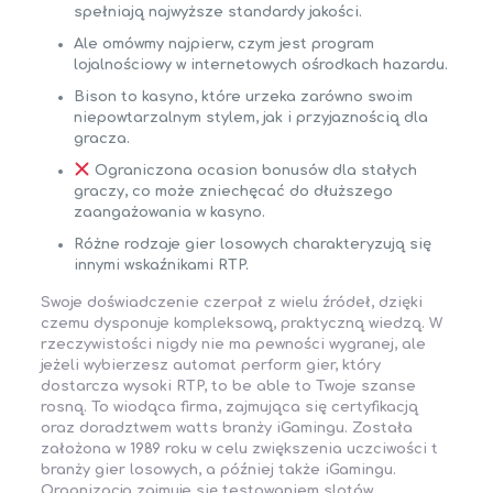
spełniają najwyższe standardy jakości.
Ale omówmy najpierw, czym jest program
lojalnościowy w internetowych ośrodkach hazardu.
Bison to kasyno, które urzeka zarówno swoim
niepowtarzalnym stylem, jak i przyjaznością dla
gracza.
Ograniczona ocasion bonusów dla stałych
graczy, co może zniechęcać do dłuższego
zaangażowania w kasyno.
Różne rodzaje gier losowych charakteryzują się
innymi wskaźnikami RTP.
Swoje doświadczenie czerpał z wielu źródeł, dzięki
czemu dysponuje kompleksową, praktyczną wiedzą. W
rzeczywistości nigdy nie ma pewności wygranej, ale
jeżeli wybierzesz automat perform gier, który
dostarcza wysoki RTP, to be able to Twoje szanse
rosną. To wiodąca firma, zajmująca się certyfikacją
oraz doradztwem watts branży iGamingu. Została
założona w 1989 roku w celu zwiększenia uczciwości t
branży gier losowych, a później także iGamingu.
Organizacja zajmuje się testowaniem slotów,