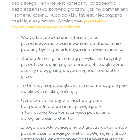
osobistego. Ten krok jest konieczny, by zapewnić
bezpieczeństwo zarówno graczowi, jak my partner and
i samemu kasynu. Kuba od kilku lat jest nieodłączną
częścią niszy branży iGamingowej
pl-kasyno-
online.com/kasyna-na-pieniadze
.
Wszystkie przekazane informacje są
przechowywane z zachowaniem poufności i nie
powinny być nigdy udostępniane nikomu innemu.
Doświadczeni gracze mogą u wykorzystać, aby
przedłużyć swoją grę sincero w celu zwiększenia
szansy na wygraną w wybranej poprzez siebie
grze.
Te bonusy mogą zwiększyć szanse na wygraną we
zwiększyć atrakcyjność gry.
Oznacza to, że będzie możliwe granie
bezpośrednio z poziomu przeglądarki
internetowej bez konieczności pobierania
oprogramowania klienta.
Z tego powodu wymagamy od graczy dokumentów
potwierdzania swojego wieku i podejmujemy środki
ostrożności, aby zapobiec dostępowi nieletnich