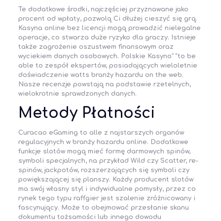
Te dodatkowe środki, najczęściej przyznawane jako
procent od wpłaty, pozwolą Ci dłużej cieszyć się grą.
Kasyna online bez licencji mogą prowadzić nielegalne
operacje, co stwarza duże ryzyko dla graczy. Istnieje
także zagrożenie oszustwem finansowym oraz
wyciekiem danych osobowych. Polskie Kasyno” “to be
able to zespół ekspertów, posiadających wieloletnie
doświadczenie watts branży hazardu on the web.
Nasze recenzje powstają na podstawie rzetelnych,
wielokrotnie sprawdzonych danych.
Metody Płatności
Curacao eGaming to alle z najstarszych organów
regulacyjnych w branży hazardu online. Dodatkowe
funkcje slotów mogą mieć formę darmowych spinów,
symboli specjalnych, na przykład Wild czy Scatter, re-
spinów, jackpotów, rozszerzających się symboli czy
powiększającej się planszy. Każdy producent slotów
ma swój własny styl i indywidualne pomysły, przez co
rynek tego typu raffgier jest szalenie zróżnicowany i
fascynujący. Może to obejmować przesłanie skanu
dokumentu tożsamości lub innego dowodu