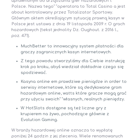
uprawnionym do urządzania gier hazardowych t
Polsce. Nazwa tego” “operatora to Total Casino a jest
about kontrolowany przez Totalizator Sportowy.
Głównym aktem określającym sytuację prawną kasyn w
Polsce jest ustawa z dnia 19 listopada 2009 r. O grach
hazardowych (tekst jednolity Dz. Oughout. z 2016 l.,
poz. 471).
MuchBetter to innowacyjny system płatności dla
graczy zagranicznych kasyn internetowych.
Z tego powodu stworzyliśmy dla Ciebie instrukcję
krok po kroku, abyś wiedział dokładnie czego się
spodziewać.
Kasyna online em prawdziwe pieniądze in order to
serwisy internetowe, które są dedykowane grom
hazardowym online, watts które gracze mogą grać
przy użyciu swoich” “własnych, realnych pieniędzy.
W HotSlots dostępne są też liczne gry z
krupierem na żywo, pochodzące głównie z
Evolution Gaming.
W branży hazardowej online oznacza to wypłatę
poniżej 24 godzin z jej zlecenia. Wiele renomowanych