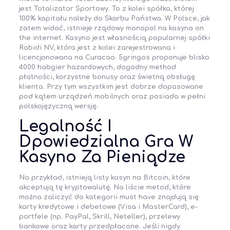
jest Totalizator Sportowy. To z kolei spółka, której
100% kapitału należy do Skarbu Państwa. W Polsce, jak
zatem widać, istnieje rządowy monopol na kasyna on
the internet. Kasyno jest własnością popularnej spółki
Rabidi NV, która jest z kolei zarejestrowana i
licencjonowana na Curacao. 5gringos proponuje blisko
4000 habgier hazardowych, dogodny method
płatności, korzystne bonusy oraz świetną obsługę
klienta. Przy tym wszystkim jest dobrze dopasowane
pod kątem urządzeń mobilnych oraz posiada w pełni
polskojęzyczną wersję.
Legalność I
Dpowiedzialna Gra W
Kasyno Za Pieniądze
Na przykład, istnieją listy kasyn na Bitcoin, które
akceptują tę kryptowalutę. Na liście metod, które
można zaliczyć do kategorii must have znajdują się
karty kredytowe i debetowe (Visa i MasterCard), e-
portfele (np. PayPal, Skrill, Neteller), przelewy
bankowe oraz karty przedpłacone. Jeśli nigdy