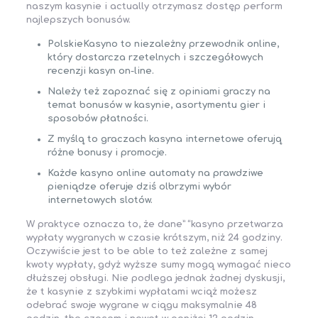
naszym kasynie i actually otrzymasz dostęp perform
najlepszych bonusów.
PolskieKasyno to niezależny przewodnik online,
który dostarcza rzetelnych i szczegółowych
recenzji kasyn on-line.
Należy też zapoznać się z opiniami graczy na
temat bonusów w kasynie, asortymentu gier i
sposobów płatności.
Z myślą to graczach kasyna internetowe oferują
różne bonusy i promocje.
Każde kasyno online automaty na prawdziwe
pieniądze oferuje dziś olbrzymi wybór
internetowych slotów.
W praktyce oznacza to, że dane” “kasyno przetwarza
wypłaty wygranych w czasie krótszym, niż 24 godziny.
Oczywiście jest to be able to też zależne z samej
kwoty wypłaty, gdyż wyższe sumy mogą wymagać nieco
dłuższej obsługi. Nie podlega jednak żadnej dyskusji,
że t kasynie z szybkimi wypłatami wciąż możesz
odebrać swoje wygrane w ciągu maksymalnie 48