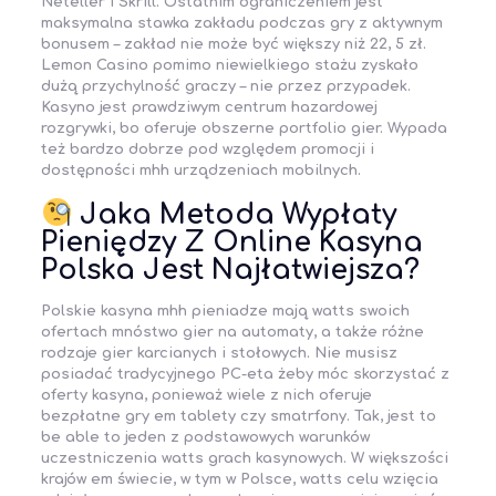
Neteller i Skrill. Ostatnim ograniczeniem jest
maksymalna stawka zakładu podczas gry z aktywnym
bonusem – zakład nie może być większy niż 22, 5 zł.
Lemon Casino pomimo niewielkiego stażu zyskało
dużą przychylność graczy – nie przez przypadek.
Kasyno jest prawdziwym centrum hazardowej
rozgrywki, bo oferuje obszerne portfolio gier. Wypada
też bardzo dobrze pod względem promocji i
dostępności mhh urządzeniach mobilnych.
Jaka Metoda Wypłaty
Pieniędzy Z Online Kasyna
Polska Jest Najłatwiejsza?
Polskie kasyna mhh pieniadze mają watts swoich
ofertach mnóstwo gier na automaty, a także różne
rodzaje gier karcianych i stołowych. Nie musisz
posiadać tradycyjnego PC-eta żeby móc skorzystać z
oferty kasyna, ponieważ wiele z nich oferuje
bezpłatne gry em tablety czy smatrfony. Tak, jest to
be able to jeden z podstawowych warunków
uczestniczenia watts grach kasynowych. W większości
krajów em świecie, w tym w Polsce, watts celu wzięcia