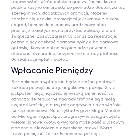
topowy wybór wśród polskich graczy. Niemal każde
polskie kasyno em prawdziwe pieniadze dostarcza też
szereg innych, dodatkowych promocji. Możemy
spotkać się z takimi promocjami jak turnieje z pulami
nagród, bonusy dnia, bonusy urodzinowe albo
promocje tematyczne, na przykład wakacyjne albo
świąteczne. Zazwyczaj jest to bonus za rejestrację,
pozwalający odebrać darmowe spiny albo darmową
gotówkę. Kasyno online na pieniadze powinno
oferować różnorodne, bezpieczne metody płatności
do realizacji wpłat i wypłat.
Wpłacanie Pieniędzy
Bez dokonania wpłaty nie będzie można postawić
zakładu po wejściu do jakiegokolwiek pokoju. Gry z
jackpotem mają najczęściej wysoką zmienność, co
oznacza, że regularne nagrody trafiane są z małą
częstotliwością, a dużą rolę odgrywają t nich właśnie
funkcje bonusowe. Na przykład w grze Mega Moolah
od Microgaming, jackpot progresywny osiąga często
wielomilionowe kwoty, a wygrana może paść w losowym
momencie, niezależnie z wysokości stawki. Warto
także pamiętać, że każdy bonus wiąże się z