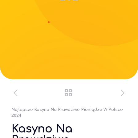
Najlepsze Kasyna Na Prawdziwe Pieniądze W Polsce
2024
Kasyno Na