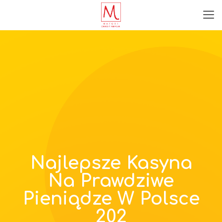
Najlepsze Kasyna
Na Prawdziwe
Pieniądze W Polsce
202