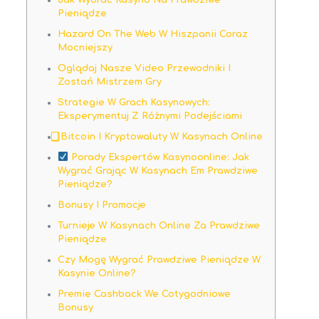
Jak Wybrać Kasyno Na Prawdziwe
Pieniądze
Hazard On The Web W Hiszpanii Coraz
Mocniejszy
Oglądaj Nasze Video Przewodniki I
Zostań Mistrzem Gry
Strategie W Grach Kasynowych:
Eksperymentuj Z Różnymi Podejściami
⃣ Bitcoin I Kryptowaluty W Kasynach Online
Porady Ekspertów Kasynoonline: Jak
Wygrać Grając W Kasynach Em Prawdziwe
Pieniądze?
Bonusy I Promocje
Turnieje W Kasynach Online Za Prawdziwe
Pieniądze
Czy Mogę Wygrać Prawdziwe Pieniądze W
Kasynie Online?
Premie Cashback We Cotygodniowe
Bonusy