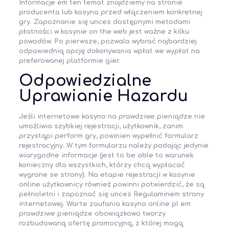
Informacje em ten temat znajdziemy na stronie
producenta lub kasyna przed włączeniem konkretnej
gry. Zapoznanie się unces dostępnymi metodami
płatności w kasynie on the web jest ważne z kilku
powodów. Po pierwsze, pozwala wybrać najbardziej
odpowiednią opcję dokonywania wpłat we wypłat na
preferowanej platformie gier.
Odpowiedzialne
Uprawianie Hazardu
Jeśli internetowe kasyno na prawdziwe pieniądze nie
umożliwia szybkiej rejestracji, użytkownik, zanim
przystąpi perform gry, powinien wypełnić formularz
rejestracyjny. W tym formularzu należy podając jedynie
wiarygodne informacje (jest to be able to warunek
konieczny dla wszystkich, którzy chcą wypłacać
wygrane se strony). Na etapie rejestracji w kasynie
online użytkownicy również powinni potwierdzić, że są
pełnoletni i zapoznać się unces Regulaminem strony
internetowej. Warte zaufania kasyno online pl em
prawdziwe pieniądze obowiązkowo tworzy
rozbudowaną ofertę promocyjną, z której mogą