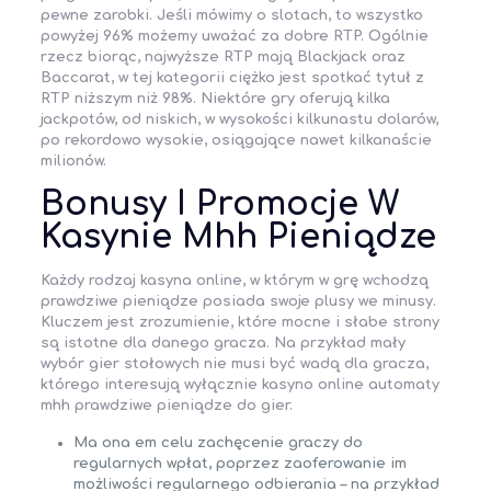
pewne zarobki. Jeśli mówimy o slotach, to wszystko
powyżej 96% możemy uważać za dobre RTP. Ogólnie
rzecz biorąc, najwyższe RTP mają Blackjack oraz
Baccarat, w tej kategorii ciężko jest spotkać tytuł z
RTP niższym niż 98%. Niektóre gry oferują kilka
jackpotów, od niskich, w wysokości kilkunastu dolarów,
po rekordowo wysokie, osiągające nawet kilkanaście
milionów.
Bonusy I Promocje W
Kasynie Mhh Pieniądze
Każdy rodzaj kasyna online, w którym w grę wchodzą
prawdziwe pieniądze posiada swoje plusy we minusy.
Kluczem jest zrozumienie, które mocne i słabe strony
są istotne dla danego gracza. Na przykład mały
wybór gier stołowych nie musi być wadą dla gracza,
którego interesują wyłącznie kasyno online automaty
mhh prawdziwe pieniądze do gier.
Ma ona em celu zachęcenie graczy do
regularnych wpłat, poprzez zaoferowanie im
możliwości regularnego odbierania – na przykład