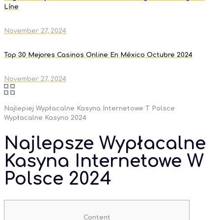
Líne
November 27, 2024
Top 30 Mejores Casinos Online En México Octubre 2024
November 27, 2024
Najlepiej Wypłacalne Kasyna Internetowe T Polsce ️
Wypłacalne Kasyno 2024
Najlepsze Wypłacalne
Kasyna Internetowe W
Polsce 2024
Content