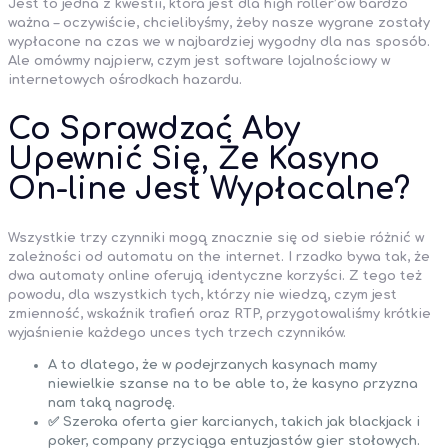
Jest to jedna z kwestii, która jest dla high roller’ów bardzo
ważna – oczywiście, chcielibyśmy, żeby nasze wygrane zostały
wypłacone na czas we w najbardziej wygodny dla nas sposób.
Ale omówmy najpierw, czym jest software lojalnościowy w
internetowych ośrodkach hazardu.
Co Sprawdzać Aby
Upewnić Się, Że Kasyno
On-line Jest Wypłacalne?
Wszystkie trzy czynniki mogą znacznie się od siebie różnić w
zależności od automatu on the internet. I rzadko bywa tak, że
dwa automaty online oferują identyczne korzyści. Z tego też
powodu, dla wszystkich tych, którzy nie wiedzą, czym jest
zmienność, wskaźnik trafień oraz RTP, przygotowaliśmy krótkie
wyjaśnienie każdego unces tych trzech czynników.
A to dlatego, że w podejrzanych kasynach mamy
niewielkie szanse na to be able to, że kasyno przyzna
nam taką nagrodę.
✅ Szeroka oferta gier karcianych, takich jak blackjack i
poker, company przyciąga entuzjastów gier stołowych.