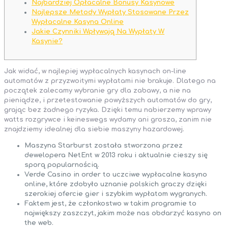
Najbardziej Opłacalne Bonusy Kasynowe
Najlepsze Metody Wypłaty Stosowane Przez
Wypłacalne Kasyna Online
Jakie Czynniki Wpływają Na Wypłaty W
Kasynie?
Jak widać, w najlepiej wypłacalnych kasynach on-line
automatów z przyzwoitymi wypłatami nie brakuje. Dlatego na
początek zalecamy wybranie gry dla zabawy, a nie na
pieniądze, i przetestowanie powyższych automatów do gry,
grając bez żadnego ryzyka. Dzięki temu nabierzemy wprawy
watts rozgrywce i keineswegs wydamy ani grosza, zanim nie
znajdziemy idealnej dla siebie maszyny hazardowej.
Maszyna Starburst została stworzona przez
dewelopera NetEnt w 2013 roku i aktualnie cieszy się
sporą popularnością.
Verde Casino in order to uczciwe wypłacalne kasyno
online, które zdobyło uznanie polskich graczy dzięki
szerokiej ofercie gier i szybkim wypłatom wygranych.
Faktem jest, że członkostwo w takim programie to
największy zaszczyt, jakim może nas obdarzyć kasyno on
the web.