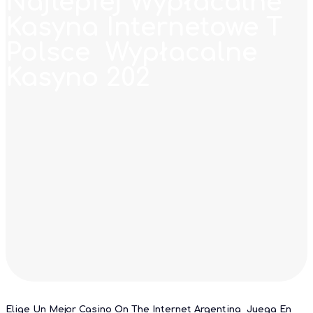
Najlepiej Wypłacalne
Kasyna Internetowe T
Polsce ️ Wypłacalne
Kasyno 202
Elige Un Mejor Casino On The Internet Argentina ️ Juega En