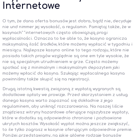
Internetowe
O tym, że dana oferta bonusów jest dobra, bądź nie, decyduje
nie und nimmer jej wysokość, a regulamin. Pamiętaj także, że w
kasynach” “internetowych często obowiązują progi
wypłacalności. Oznacza to be able to, że kasyno ogranicza
maksymalną ilość środków, które możemy wypłacić w tygodniu i
miesiącu. Najlepsze kasyno online to tego rodzaju, które nie
posiada takich progów względnie są one em tyle wysokie, że
nie są specjalnym utrudnieniem w grze. Często możemy
spotkać się z minimalnym i maksymalnym depozytem jaki
możemy wpłacić do kasyna. Szukając wypłacalnego kasyna
powinniśmy także skupić się na rejestracji.
Drugą istotną kwestią związaną z wypłatą wygranych są
dodatkowe opłaty we prowizje. Przed skorzystaniem z usług
danego kasyna warto zapoznać się dokładnie z jego
regulaminem, aby uniknąć rozczarowania. Na naszej liście
znajdziesz witryny hazardowe oferujące najszybsze wypłaty,
które w dodatku są odpowiednio chronione i pozbawione
ukrytych kosztów. Wysokość wypłat można jeszcze zwiększyć,
to ile tylko zagrasz w kasynie oferującym odpowiednie premie.
Poniżej przedstawiamy, na jakie główne rodzaje bonusów