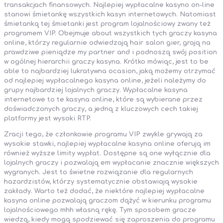
transakcjach finansowych. Najlepiej wypłacalne kasyno on-line
stanowi śmietankę wszystkich kasyn internetowych. Natomiast
śmietanką tej śmietanki jest program lojalnościowy zwany też
programem VIP. Obejmuje about wszystkich tych graczy kasyna
online, którzy regularnie odwiedzają hair salon gier, grają na
prawdziwe pieniądze my partner and i podnoszą swój position
w ogólnej hierarchii graczy kasyna. Krótko mówiąc, jest to be
able to najbardziej lukratywna ocasion, jaką możemy otrzymać
od najlepiej wypłacalnego kasyna online, jeżeli należymy do
grupy najbardziej lojalnych graczy. Wypłacalne kasyna
internetowe to te kasyna online, które są wybierane przez
doświadczonych graczy, a jedną z kluczowych cech takiej
platformy jest wysoki RTP.
Zracji tego, że członkowie programu VIP zwykle grywają za
wysokie stawki, najlepiej wypłacalne kasyna online oferują im
również wyższe limity wypłat. Dostępne są one wyłącznie dla
lojalnych graczy i pozwalają em wypłacanie znacznie większych
wygranych. Jest to świetne rozwiązanie dla regularnych
hazardzistów, którzy systematycznie obstawiają wysokie
zakłady. Warto też dodać, że niektóre najlepiej wypłacalne
kasyna online pozwalają graczom dążyć w kierunku programu
lojalnościowego mhh własną rękę. Tym sposobem gracze
wiedzą, kiedy mogą spodziewać się zaproszenia do programu