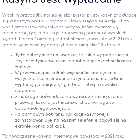
W takim przypadku najlepiej skorzystaj z listy kasyn znajdującej
się w naszym portalu. My zrobiliśmy wstępną selekcję już za
was i przedstawiamy tylko te kasyna, które gwarantują
bezpieczną grę, a do tego zapewniają potencjał wysokich
wypłat. Lemon Gambling establishment powstało w 2021 roku i
proponuje minimalny depozyt something like 20 złotych.
Tylko należy mieć na uwadze, że takie wygrane nie są
zbyt częstym zjawiskiem, podobnie grunzochse kometa
Halleya.
W przeważającej jednak większości, praktycznie
wszystkie licencjonowane kasyna online nie jedynie
wypłacają pieniądze, light beer robią to szybko i
sprawnie.
Z naszego doświadczenia wynika, że zmniejszenie
przewagi kasyna jest możliwe, choć wymaga to
odpowiedniego podejścia.
Po darmowym pobraniu aplikacji kasynowej i
zainstalowaniu jej na naszym telefonie pojawi się na
ekranie ikonka aplikacji.
To nowoczesne kasyno internetowe powstało w 2021 roku,