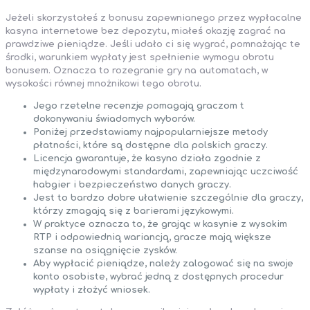
Jeżeli skorzystałeś z bonusu zapewnianego przez wypłacalne
kasyna internetowe bez depozytu, miałeś okazję zagrać na
prawdziwe pieniądze. Jeśli udało ci się wygrać, pomnażając te
środki, warunkiem wypłaty jest spełnienie wymogu obrotu
bonusem. Oznacza to rozegranie gry na automatach, w
wysokości równej mnożnikowi tego obrotu.
Jego rzetelne recenzje pomagają graczom t
dokonywaniu świadomych wyborów.
Poniżej przedstawiamy najpopularniejsze metody
płatności, które są dostępne dla polskich graczy.
Licencja gwarantuje, że kasyno działa zgodnie z
międzynarodowymi standardami, zapewniając uczciwość
habgier i bezpieczeństwo danych graczy.
Jest to bardzo dobre ułatwienie szczególnie dla graczy,
którzy zmagają się z barierami językowymi.
W praktyce oznacza to, że grając w kasynie z wysokim
RTP i odpowiednią wariancją, gracze mają większe
szanse na osiągnięcie zysków.
Aby wypłacić pieniądze, należy zalogować się na swoje
konto osobiste, wybrać jedną z dostępnych procedur
wypłaty i złożyć wniosek.