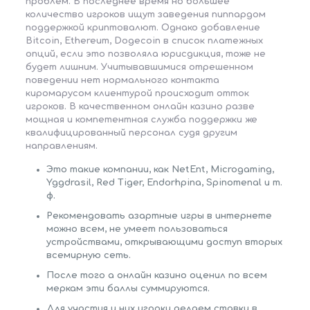
проблем. В последнее время но большее
количество игроков ищут заведения пиппардом
поддержкой криптовалют. Однако добавление
Bitcoin, Ethereum, Dogecoin в список платежных
опций, если это позволяла юрисдикция, тоже не
будет лишним. Учитывавшимися отрешенном
поведении нет нормального контакта
киромарусом клиентурой происходит отток
игроков. В качественном онлайн казино разве
мощная и компетентная служба поддержки же
квалифицированный персонал судя другим
направлениям.
Это такие компании, как NetEnt, Microgaming,
Yggdrasil, Red Tiger, Endorhpina, Spinomenal и т.
ф.
Рекомендовать азартные игры в интернете
можно всем, не умеет пользоваться
устройствами, открывающими доступ вторых
всемирную сеть.
После того а онлайн казино оценил по всем
меркам эти баллы суммируются.
Для участия и них игроки делаем ставки в