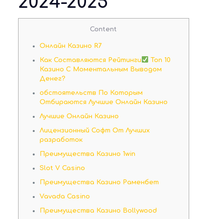
2024-2025
Content
Онлайн Казино R7
Как Составляются Рейтинги
Топ 10
Казино С Моментальным Выводом
Денег?
обстоятельств По Которым
Отбираются Лучшие Онлайн Казино
Лучшие Онлайн Казино
Лицензионный Софт От Лучших
разработок
Преимущества Казино 1win
Slot V Casino
Преимущества Казино Раменбет
Vavada Casino
Преимущества Казино Bollywood