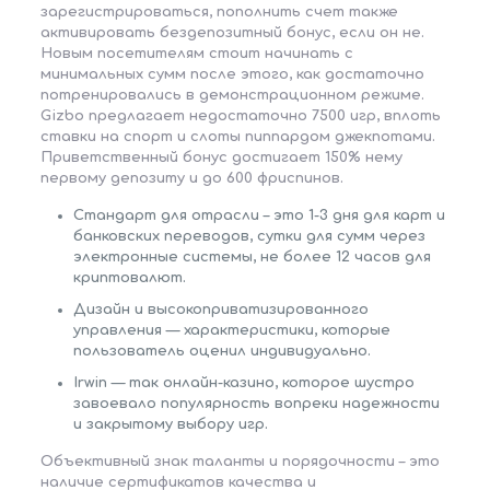
зарегистрироваться, пополнить счет также
активировать бездепозитный бонус, если он не.
Новым посетителям стоит начинать с
минимальных сумм после этого, как достаточно
потренировались в демонстрационном режиме.
Gizbo предлагает недостаточно 7500 игр, вплоть
ставки на спорт и слоты пиппардом джекпотами.
Приветственный бонус достигает 150% нему
первому депозиту и до 600 фриспинов.
Стандарт для отрасли – это 1-3 дня для карт и
банковских переводов, сутки для сумм через
электронные системы, не более 12 часов для
криптовалют.
Дизайн и высокоприватизированного
управления — характеристики, которые
пользователь оценил индивидуально.
Irwin — так онлайн-казино, которое шустро
завоевало популярность вопреки надежности
и закрытому выбору игр.
Объективный знак таланты и порядочности – это
наличие сертификатов качества и