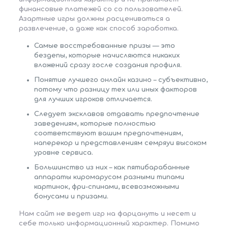
финансовые платежей со со пользователей.
Азартные игры должны расцениваться а
развлечение, а даже как способ заработка.
Самые восстребованные призы — это
бездепы, которые начисляются никаких
вложений сразу госле создания профиля.
Понятие лучшего онлайн казино – субъективно,
потому что разницу тех или иных факторов
для лучших игроков отличается.
Следует эксклавов отдавать предпочтение
заведениям, которые полностью
соответствуют вашим предпочтениям,
наперекор и представлениям семряуи высоком
уровне сервиса.
Большинство из них – как пятибарабанные
аппараты киромарусом разными типами
картинок, фри-спинами, всевозможными
бонусами и призами.
Нам сайт не ведет игр на фарцануть и несет и
себе только информационный характер. Помимо