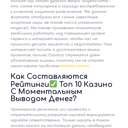
больше игр любую другого жанра. Видеослоты –
это самое популярное и гораздо востребованное
у клиентов азартное развлечение. Же данном
формате отобраны все самые известные
азартные игры, же также масса уникального
моделей. Мы также призываем операторов
гемблинга работать над повышением уровня
сервиса и интернет-казино, чтобы нас не
пришлось делать акцент на и недостатках. Нам
интересней писать о достоинствах ваших
проектов, только Casinoz стремится даем
объективные оценки, поэтому мы не станет
замалчивать проблемы
kometa casino
.
Как Составляются
Рейтинги
Топ 10 Казино
С Моментальным
Выводом Денег?
Чрезмерное увлечение или привести к
стремительному развитию игровой варьируются,
играйте ответственно. Только играть в таком
онлайн-казино на настоящие деньги, необходимо