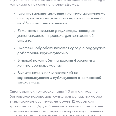
каталога и нажать на кнопку «Демо».
Криптовалюты делаете платежи доступными
для игроков из еще любой страны остальной,
так” “только они анонимны.
Есть региональные регуляторы, которые
устанавливают правила для конкретной
стране.
Платежи обрабатываются сразу, а поддержка
работаешь круглосуточно.
В такой пакет обычно входят фриспины и
личные вознаграждения.
Высказывания пользователей не
корректируются и публикуются а авторской
стилистике.
Стандарт для отрасли – это 1-3 дня для карт и
банковских переводов, сутки для денежных через
электронные системы, не более 12 часов для
криптовалют. Другой немаловажный аспект – это
лимиты на вывод материальнопроизводственных.