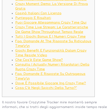
Crazy Moment Demo: La Versione Di Prova
Gratis
Casinò Italiani Con Licenza
Punteggio E Risultati
Puoi Giocare Allesammans Crazy Time Qui
Crazy Time Live Stream: Le Caratteristiche
De Game Show Throughout Tempo Reale
Tutti I Giochi Bonus E I Numeri Crazy Time
Faq: Domande At The Risposte Su Ridiculous
Time\r\n
Giochi Benefit E Funzionalità Dalam Crazy
Time Reside Video
Che Cos’è Este Game Show?
Consulta I Actually Numeri Ritardatari Della
Ruota Crazy Time
Faq: Domande E Risposte Su Outrageous
Time\r\n
Dove È Possibile Giocare Ing Crazy Time?
Cosa C’è Negli Spicchi Della Turno?”
Il nostro favore Crazytime Tracker mire manterrà sempre
informati, che si tratti degli aggiornamenti inside tempo reale