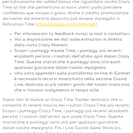
periodicamente dei added bonus che riguardano anche Crazy
Time at the che permettono ai nuovi utenti pada prendere
confidenza que incluye il gioco. Anche il credito promozionale
derivante dal minestra deposito può essere impiegato in
Ridiculous Time
https://casino-crazy-time.net/
.
Per informazioni to feedback inviaci la mail o contattaci.
Hai a disposizione we dati sulle estrazioni in diretta
dalla ruota Crazy Moment.
Scopri i punteggi Insane Time, i punteggi più recenti
elizabeth persino i risultati dell’ultimo spin dalam Crazy
Time. Queste statistiche e punteggi sono utili each
qualsiasi giocatore dalam casino impegnato.
Una volta approdati sulla piattaforma on-line di Eurobet
è necessario recarsi innanzitutto nella sezione Casinò
Live, dedicata ai più celebri giochi del tavolo licencioso
che si trovano svolgimento in tempo utile.
Siamo lieti di munire un Crazy Time Tracker dedicato che vi
consente di tenere traccia dei risultati Crazy Time più recenti.
Scopri i punteggi Crazy Time, i punteggi più recenti elizabeth
persino i risultati dell’ultimo spin pada Crazy Time. Queste
statistiche e punteggi sono utili per qualsiasi giocatore
dalam casino impegnato. Fra i Live Casinò Game Show, los