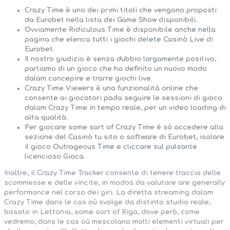
Crazy Time è uno dei primi titoli che vengono proposti
da Eurobet nella lista dei Game Show disponibili.
Ovviamente Ridiculous Time è disponibile anche nella
pagina che elenca tutti i giochi delete Casinò Live di
Eurobet.
Il nostro giudizio è senza dubbio largamente positivo,
parliamo di un gioco che ha definito un nuovo modo
dalam concepire e trarre giochi live.
Crazy Time Viewers è una funzionalità online che
consente ai giocatori pada seguire le sessioni di gioco
dalam Crazy Time in tempo reale, per un video loading di
alta qualità.
Per giocare some sort of Crazy Time é só accedere alla
sezione del Casinò tu sito o software di Eurobet, isolare
il gioco Outrageous Time e cliccare sul pulsante
licencioso Gioca.
Inoltre, il Crazy Time Tracker consente di tenere traccia delle
scommesse e delle vincite, in modos da valutare are generally
performance nel corso dei giri. La diretta streaming dalam
Crazy Time dans le cas où svolge da distinto studio reale,
basato in Lettonia, some sort of Riga, dove però, come
vedremo, dans le cas où mescolano molti elementi virtuali per