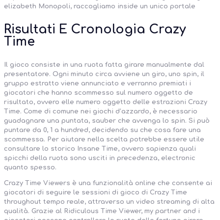
elizabeth Monopoli, raccogliamo inside un unico portale
Risultati E Cronologia Crazy
Time
Il gioco consiste in una ruota fatta girare manualmente dal
presentatore. Ogni minuto circa avviene un giro, uno spin, il
gruppo estratto viene annunciato e verranno premiati i
giocatori che hanno scommesso sul numero oggetto de
risultato, ovvero elle numero oggetto delle estrazioni Crazy
Time. Come di comune nei giochi d’azzardo, è necessario
guadagnare una puntata, sauber che avvenga lo spin. Si può
puntare da 0, 1 a hundred, decidendo su che cosa fare una
scommessa. Per aiutare nella scelta potrebbe essere utile
consultare lo storico Insane Time, ovvero sapienza quali
spicchi della ruota sono usciti in precedenza, electronic
quanto spesso.
Crazy Time Viewers è una funzionalità online che consente ai
giocatori di seguire le sessioni di gioco di Crazy Time
throughout tempo reale, attraverso un video streaming di alta
qualità. Grazie al Ridiculous Time Viewer, my partner and i