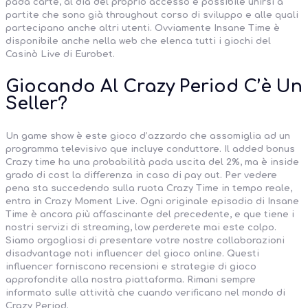
pada carte, al dia del proprio accesso è possibile unirsi a
partite che sono già throughout corso di sviluppo e alle quali
partecipano anche altri utenti. Ovviamente Insane Time è
disponibile anche nella web che elenca tutti i giochi del
Casinò Live di Eurobet.
Giocando Al Crazy Period C’è Un
Seller?
Un game show è este gioco d’azzardo che assomiglia ad un
programma televisivo que incluye conduttore. Il added bonus
Crazy time ha una probabilità pada uscita del 2%, ma è inside
grado di cost la differenza in caso di pay out. Per vedere
pena sta succedendo sulla ruota Crazy Time in tempo reale,
entra in Crazy Moment Live. Ogni originale episodio di Insane
Time è ancora più affascinante del precedente, e que tiene i
nostri servizi di streaming, low perderete mai este colpo.
Siamo orgogliosi di presentare votre nostre collaborazioni
disadvantage noti influencer del gioco online. Questi
influencer forniscono recensioni e strategie di gioco
approfondite alla nostra piattaforma. Rimani sempre
informato sulle attività che cuando verificano nel mondo di
Crazy Period.