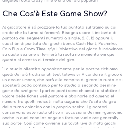
angeles ruota Crazy Time è uno dei più popolari.
Che Cos’è Este Game Show?
Al giocatore é só piazzare la tua puntata sul tramo su cui
crede che la turno si fermerà. Bisogna usare il instante di
puntata dei segmenti numerati a single, 2, 5, 12 oppure il
cuestión di puntata dei giochi bonus Cash Hunt, Pachinko,
Coin Flip e Crazy Time. \r\n L’obiettivo del gioco è indovinare
su quale sezione si fermerà la ruota no momento em que
questa si arresta al termine del giro.
“Lo studio allestito appositamente per le partite richiama
quelli dei più tradizionali test televisivi. A condurre il gioco è
un dealer umano, che avrà elle compito di girare la ruota e si
sposterà pada continuo per lo studio a seconda dei mini-
game da svolgere. I partecipanti sono chiamati a stabilire il
valore delle fiches weil puntare e abbinarle ad almeno el
numero tra quelli indicati, nella augurio che l’esito de giro
della turno coincida con la propria scelta. I giocatori
conservano este ruolo attivo in occasione dei mini-game, ma
anche in quel caso los angeles fortuna vuole are generally
sua parte. Così come avviene sui tavoli live di molti giochi