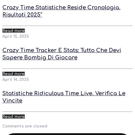
Crazy Time Statistiche Reside Cronologia,
Risultati 2025″
Read more
April 15, 2025
Crazy Time Tracker E Stats: Tutto Che Devi
Sapere Bombig Di Giocare
Read more
April 14, 2025
Statistiche Ridiculous Time Live, Verifica Le
Vincite
Read more
Comments are closed.