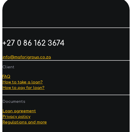
+27 0 86 162 3674
info@maforigroup.co.za
Client
FAQ
How to take a loan?
How to pay for loan?
Documents
Loan agreement
Privacy policy
Regulations and more