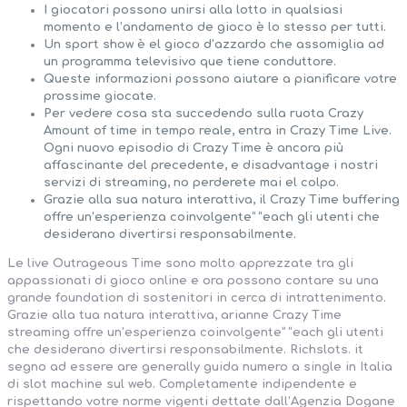
I giocatori possono unirsi alla lotto in qualsiasi
momento e l’andamento de gioco è lo stesso per tutti.
Un sport show è el gioco d’azzardo che assomiglia ad
un programma televisivo que tiene conduttore.
Queste informazioni possono aiutare a pianificare votre
prossime giocate.
Per vedere cosa sta succedendo sulla ruota Crazy
Amount of time in tempo reale, entra in Crazy Time Live.
Ogni nuovo episodio di Crazy Time è ancora più
affascinante del precedente, e disadvantage i nostri
servizi di streaming, no perderete mai el colpo.
Grazie alla sua natura interattiva, il Crazy Time buffering
offre un’esperienza coinvolgente” “each gli utenti che
desiderano divertirsi responsabilmente.
Le live Outrageous Time sono molto apprezzate tra gli
appassionati di gioco online e ora possono contare su una
grande foundation di sostenitori in cerca di intrattenimento.
Grazie alla tua natura interattiva, arianne Crazy Time
streaming offre un’esperienza coinvolgente” “each gli utenti
che desiderano divertirsi responsabilmente. Richslots. it
segno ad essere are generally guida numero a single in Italia
di slot machine sul web. Completamente indipendente e
rispettando votre norme vigenti dettate dall’Agenzia Dogane