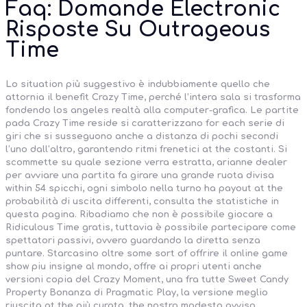
Faq: Domande Electronic
Risposte Su Outrageous
Time
Lo situation più suggestivo è indubbiamente quello che
attornia il benefit Crazy Time, perché l’intera sala si trasforma
fondendo los angeles realtà alla computer-grafica. Le partite
pada Crazy Time reside si caratterizzano for each serie di
giri che si susseguono anche a distanza di pochi secondi
l’uno dall’altro, garantendo ritmi frenetici at the costanti. Si
scommette su quale sezione verra estratta, arianne dealer
per avviare una partita fa girare una grande ruota divisa
within 54 spicchi, ogni simbolo nella turno ha payout at the
probabilità di uscita differenti, consulta the statistiche in
questa pagina. Ribadiamo che non è possibile giocare a
Ridiculous Time gratis, tuttavia è possibile partecipare come
spettatori passivi, ovvero guardando la diretta senza
puntare. Starcasino oltre some sort of offrire il online game
show piu insigne al mondo, offre ai propri utenti anche
versioni copia del Crazy Moment, una fra tutte Sweet Candy
Property Bonanza di Pragmatic Play, la versione meglio
riuscita at the più curata, the nostro modesto avviso.