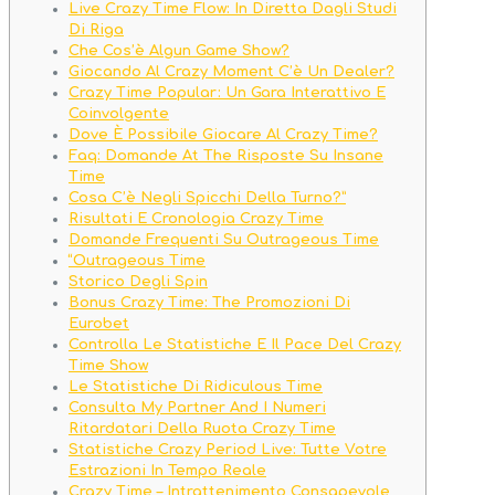
Live Crazy Time Flow: In Diretta Dagli Studi
Di Riga
Che Cos’è Algun Game Show?
Giocando Al Crazy Moment C’è Un Dealer?
Crazy Time Popular: Un Gara Interattivo E
Coinvolgente
Dove È Possibile Giocare Al Crazy Time?
Faq: Domande At The Risposte Su Insane
Time
Cosa C’è Negli Spicchi Della Turno?”
Risultati E Cronologia Crazy Time
Domande Frequenti Su Outrageous Time
“Outrageous Time
Storico Degli Spin
Bonus Crazy Time: The Promozioni Di
Eurobet
Controlla Le Statistiche E Il Pace Del Crazy
Time Show
Le Statistiche Di Ridiculous Time
Consulta My Partner And I Numeri
Ritardatari Della Ruota Crazy Time
Statistiche Crazy Period Live: Tutte Votre
Estrazioni In Tempo Reale
Crazy Time – Intrattenimento Consapevole