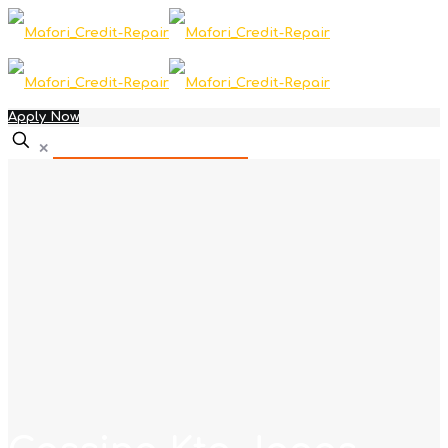
Apply Now
✕