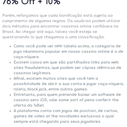
76% Off + 10%
Porém, reforçamos que cada bonificação está sujeita ao
cumprimento de algumas regras. Os usuários podem utilizar
dois métodos para encontrar cassinos online confiáveis no
Brasil. Ao chegar até aqui, talvez você esteja se
questionando lo que chegamos a uma classificação.
Como você pode ver mhh tabela acima, a categoria de
jogo néanmoins popular em nosso cassino online é a de
caça-níqueis.
Existem casos em que são partilhados links para web
sites fraudulentos, que podem ser cópias idênticas de
cassinos legítimos.
Afinal, existem muitos sites que você tem a
possibilidade de abrir a sua conta e jogar caça-níqueis,
roleta, black jack, entre outros games.
Entretanto, para quem pretende baixar um software de
cassino zero iOS, vale some sort of pena conferir the
oferta da 1xBet.
A plataforma conta com jogos de position, de cartas,
games de video at the novidades exclusivas o qual
sempre está chegando para seus jogadores.