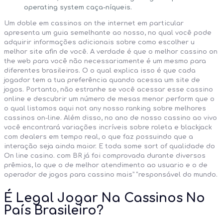
operating system caça-níqueis.
Um doble em cassinos on the internet em particular
apresenta um guia semelhante ao nosso, no qual você pode
adquirir informações adicionais sobre como escolher u
melhor site afin de você. A verdade é que o melhor cassino on
the web para você não necessariamente é um mesmo para
diferentes brasileiros. O o qual explica isso é que cada
jogador tem a tua preferência quando acessa um site de
jogos. Portanto, não estranhe se você acessar esse cassino
online e descubrir um número de mesas menor perform que o
o qual listamos aqui not any nosso ranking sobre melhores
cassinos on-line. Além disso, no ano de nosso cassino ao vivo
você encontrará variações incríveis sobre roleta e blackjack
com dealers em tempo real, o que faz possuindo que a
interação seja ainda maior. E toda some sort of qualidade do
On line casino. com BR já foi comprovada durante diversos
prêmios, lo que o de melhor atendimento ao usuario e o de
operador de jogos para cassino mais” “responsável do mundo.
É Legal Jogar Na Cassinos No
País Brasileiro?