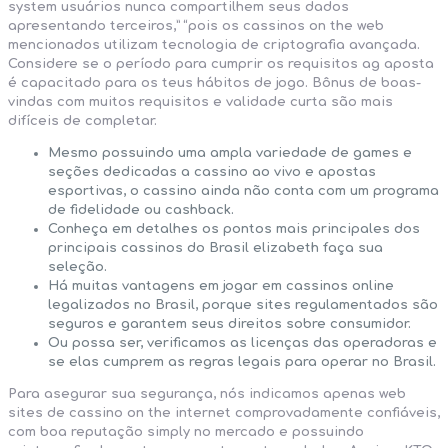
system usuários nunca compartilhem seus dados
apresentando terceiros,” “pois os cassinos on the web
mencionados utilizam tecnologia de criptografia avançada.
Considere se o período para cumprir os requisitos ag aposta
é capacitado para os teus hábitos de jogo. Bônus de boas-
vindas com muitos requisitos e validade curta são mais
difíceis de completar.
Mesmo possuindo uma ampla variedade de games e
seções dedicadas a cassino ao vivo e apostas
esportivas, o cassino ainda não conta com um programa
de fidelidade ou cashback.
Conheça em detalhes os pontos mais principales dos
principais cassinos do Brasil elizabeth faça sua
seleção.
Há muitas vantagens em jogar em cassinos online
legalizados no Brasil, porque sites regulamentados são
seguros e garantem seus direitos sobre consumidor.
Ou possa ser, verificamos as licenças das operadoras e
se elas cumprem as regras legais para operar no Brasil.
Para asegurar sua segurança, nós indicamos apenas web
sites de cassino on the internet comprovadamente confiáveis,
com boa reputação simply no mercado e possuindo