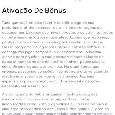
Ativação De Bônus
Tudo que você precisa fazer é decidir o jogo de sua
preferência at the conhecer as principais vantagens de
qualquer um. É comum que novos apostadores sejam tentados
durante uma oferta sobre valor elevado, sem que reconheçam
pontos, como os requisitos de aposta systems validade.
Dessa programa, os jogadores terão a certeza sobre que
conseguirão jogar sempre que desejarem e/ou puderem.
Mesmo para aqueles la cual possuem disponibilidade de
apostar apenas no ano de horários, talvez, pouco usuais,
como de madrugada, por exemplo. Na atual época que
vivemos, possuindo conexões internet para alta velocidade
electronic dispositivos mais e mais avançados, uma
experiência para navegação fluida e sem interrupções
necessita ser essencial.
A organização do web site também facilita a vida dos
usuários, com todos os jogos separados durante
modalidades, como Slots (Caça-Níqueis), Cassino ao Vivo e
uma área toda dedicada aos Crash Video games. E, para os
quais você possa tomar uma decisão bem informada em suas