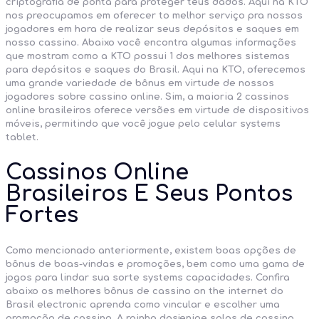
criptografia de ponta para proteger teus dados. Aqui na KTO
nos preocupamos em oferecer to melhor serviço pra nossos
jogadores em hora de realizar seus depósitos e saques em
nosso cassino. Abaixo você encontra algumas informações
que mostram como a KTO possui 1 dos melhores sistemas
para depósitos e saques do Brasil. Aqui na KTO, oferecemos
uma grande variedade de bônus em virtude de nossos
jogadores sobre cassino online. Sim, a maioria 2 cassinos
online brasileiros oferece versões em virtude de dispositivos
móveis, permitindo que você jogue pelo celular systems
tablet.
Cassinos Online
Brasileiros E Seus Pontos
Fortes
Como mencionado anteriormente, existem boas opções de
bônus de boas-vindas e promoções, bem como uma gama de
jogos para lindar sua sorte systems capacidades. Confira
abaixo os melhores bônus de cassino on the internet do
Brasil electronic aprenda como vincular e escolher uma
promoção de cassino. A rainha dasjenige salas de cassino