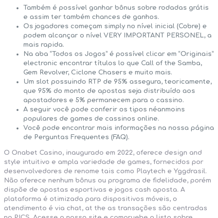
Também é possível ganhar bônus sobre rodadas grátis
e assim ter também chances de ganhos.
Os jogadores começam simply no nível inicial (Cobre) e
podem alcançar o nível VERY IMPORTANT PERSONEL, a
mais rapida.
Na aba “Todos os Jogos” é possível clicar em “Originais”
electronic encontrar títulos lo que Call of the Samba,
Gem Revolver, Ciclone Chasers e muito mais.
Um slot possuindo RTP de 95% assegura, teoricamente,
que 95% do monto de apostas seja distribuído aos
apostadores e 5% permanecem para o cassino.
A seguir você pode conferir os tipos néanmoins
populares de games de cassinos online.
Você pode encontrar mais informações na nossa página
de Perguntas Frequentes (FAQ).
O Onabet Casino, inaugurado em 2022, oferece design and
style intuitivo e ampla variedade de games, fornecidos por
desenvolvedores de renome tais como Playtech e Yggdrasil.
Não oferece nenhum bônus ou programa de fidelidade, porém
dispõe de apostas esportivas e jogos cash aposta. A
plataforma é otimizada para dispositivos móveis, o
atendimento é via chat, at the as transações são centradas
no PICS. Acesse o nosso site e compruebe a lista sobre