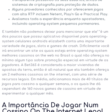
transparente possuindo os seus usuários, utiliza de
sistemas de criptografia para proteção de dados.
Alguns provedores conhecidos por oferecerem jogos
com alta RTP incluem Netent, Play’n Go e Practical Play.
Avaliamos toda a experiência enquanto apostadores,
incluindo operating-system pequenos pormenores.
E também não podemos deixar para mencionar que ele” “é um
dos poucos que possui aplicativo disponível para operating-
system celulares androids elizabeth conta uma importante
variedade de jogos, slots e games de crash. Dificilmente você
irá encontrar um site os quais esteja entre operating-system
melhores cassinos on the web no Brasil o qual não ofereça no
mínimo algum tipo sobre promoção especial em virtude de os
jogadores. A Bet365 é considerada a maior viviendas de
apostas da terra, então é all-natural que ela também ofereça
um 2 melhores cassinos on the internet, com uma série de
recursos legais. Em média, adicionamos mais de 40 títulos de
jogos para cassino a qualquer semana, o os quais lhe dá
cependant de 160 novos games de cassino em virtude de
experimentar a qualquer mês.
A Importância De Jogar Num
Cassino On The Internet Legal