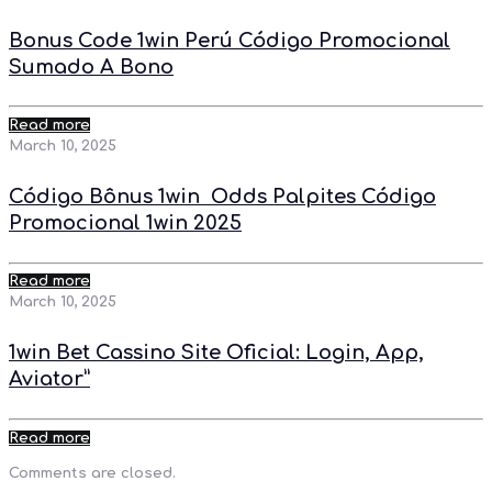
Bonus Code 1win Perú Código Promocional
Sumado A Bono
Read more
March 10, 2025
Código Bônus 1win ️ Odds Palpites Código
Promocional 1win 2025
Read more
March 10, 2025
1win Bet Cassino Site Oficial: Login, App,
Aviator”
Read more
Comments are closed.