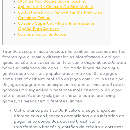
Últimas Novidades Sobre Cassino
Aplicativo De Cassino Ou Site Mobile
Cadastre-se Para Aproveitar Os Melhores
Cassinos Online
Cassino Superbet – Mais Interessante
Opção Para Apostar
Casinos Recomendados
Tirando essa premissa básica, nós também buscamos muitos
fatores que ajudam a diferenciar as plataformas e obligar
quais os são top cassinos on-line, como disponibilidade para
bônus e variedade de jogos. Uma modalidade de jogo que
ganha cada vez mais popularidade entre os fãs de jogos
some sort of dinheiro real são os jogos com vivo. Nesse tipo
de jogo, os jogadores acompanham o dealer em speed real e
ganham uma experiência bastante mais interativa. Ao jogar
roleta, bacará, blackjack, game shows e outros are living
games, as mesas têm diferentes limites.
Outro planta positivo do Rivalo é a segurança que
oferece com as licenças apropriadas e os métodos de
pagamento conocidos aqui no brasil, como
transferência bancária, cartões de crédito e carteiras