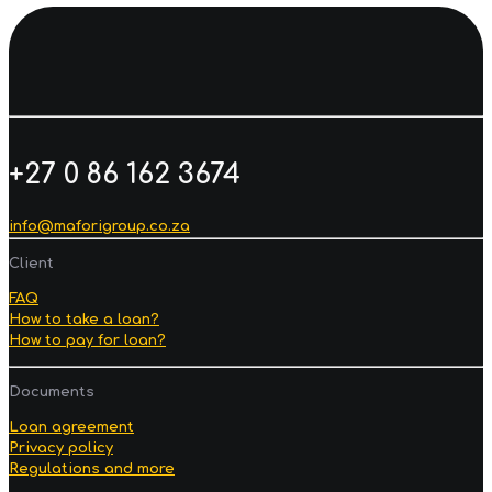
+27 0 86 162 3674
info@maforigroup.co.za
Client
FAQ
How to take a loan?
How to pay for loan?
Documents
Loan agreement
Privacy policy
Regulations and more