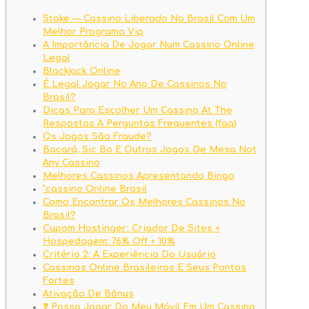
Stake — Cassino Liberado No Brasil Com Um
Melhor Programa Vip
A Importância De Jogar Num Cassino Online
Legal
Blackjack Online
É Legal Jogar No Ano De Cassinos No
Brasil?
Dicas Para Escolher Um Cassino At The
Respostas A Perguntas Frequentes (faq)
Os Jogos São Fraude?
Bacará, Sic Bo E Outros Jogos De Mesa Not
Any Cassino
Melhores Cassinos Apresentando Bingo
“cassino Online Brasil
Como Encontrar Os Melhores Cassinos No
Brasil?
Cupom Hostinger: Criador De Sites +
Hospedagem: 76% Off + 10%
Critério 2: A Experiência Do Usuário
Cassinos Online Brasileiros E Seus Pontos
Fortes
Ativação De Bônus
❓ Posso Jogar Do Meu Móvil Em Um Cassino