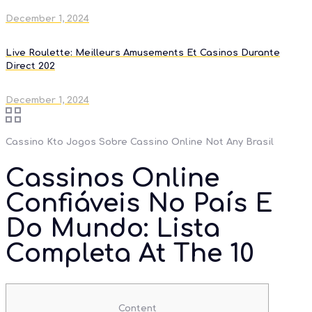
December 1, 2024
Live Roulette: Meilleurs Amusements Et Casinos Durante
Direct 202
December 1, 2024
Cassino Kto Jogos Sobre Cassino Online Not Any Brasil
Cassinos Online
Confiáveis No País E
Do Mundo: Lista
Completa At The 10
Content