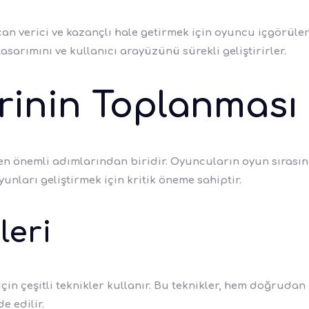
can verici ve kazançlı hale getirmek için oyuncu içgörüle
sarımını ve kullanıcı arayüzünü sürekli geliştirirler.
rinin Toplanması
 en önemli adımlarından biridir. Oyuncuların oyun sırasın
nları geliştirmek için kritik öneme sahiptir.
leri
için çeşitli teknikler kullanır. Bu teknikler, hem doğruda
e edilir.