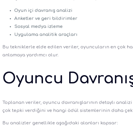
Oyun içi davranış analizi
Anketler ve geri bildirimler
Sosyal medya izleme
Uygulama analitik araçları
Bu tekniklerle elde edilen veriler, oyuncuların en çok ha
anlamaya yardımcı olur.
Oyuncu Davranışl
Toplanan veriler, oyuncu davranışlarının detaylı analizi 
çok tepki verdiğini ve hangi ödül sistemlerinin daha çek
Bu analizler genellikle aşağıdaki alanları kapsar: