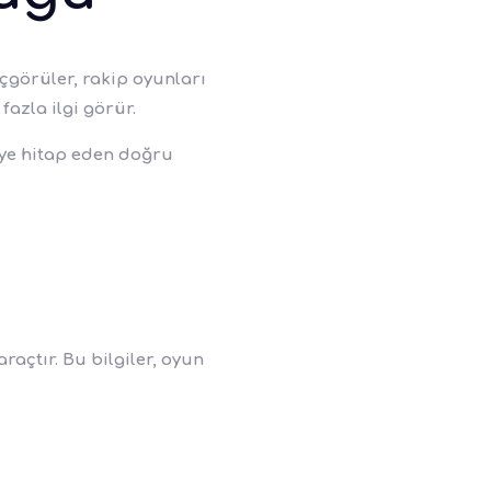
içgörüler, rakip oyunları
fazla ilgi görür.
leye hitap eden doğru
raçtır. Bu bilgiler, oyun