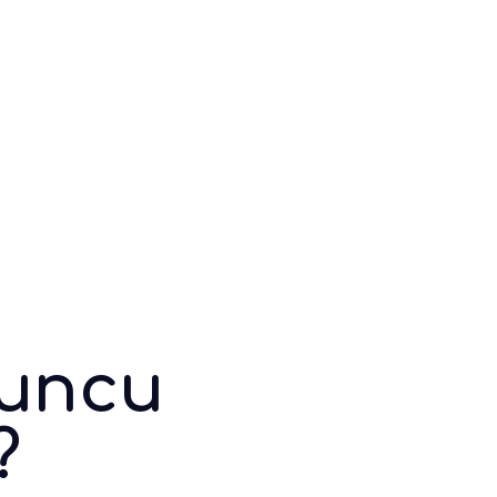
yuncu
?