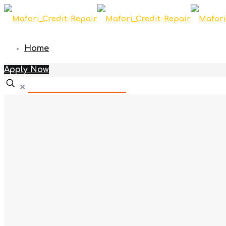
Home
Apply Now
✕