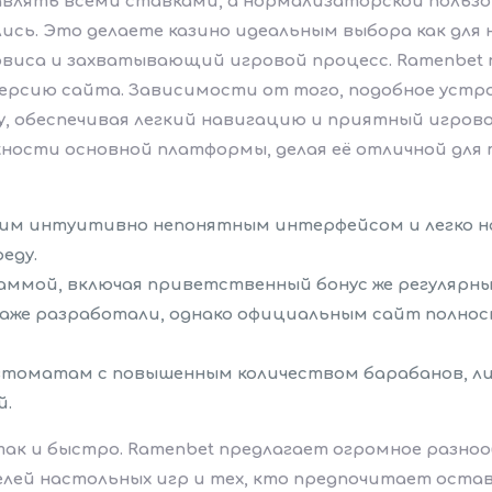
авлять всеми ставками, а нормализаторской польз
лись. Это делаете казино идеальным выбора как для
ервиса и захватывающий игровой процесс. Ramenbet
рсию сайта. Зависимости от того, подобное устр
у, обеспечивая легкий навигацию и приятный игров
ности основной платформы, делая её отличной для т
оим интуитивно непонятным интерфейсом и легко н
еду.
ммой, включая приветственный бонус же регулярны
даже разработали, однако официальным сайт полно
томатам с повышенным количеством барабанов, ли
й.
ак и быстро. Ramenbet предлагает огромное разнооб
лей настольных игр и тех, кто предпочитает остав