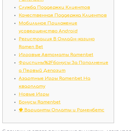
Служба Поддержки Клиентов
Качественная Поддержка Клиентов
Мобильное Приложение
усовершенство Android
Регистрация В Онлайн-казино
Ramen Bet
Игровые Автоматы Ramenbet
Фриспины%2Fбонусы За Пополнение
а Первый Депозит
Азартные Игры Ramenbet На
кварплату
Новые Игры
Бонусы Ramenbet
🍓 Варианты Оплаты и Раменбетc