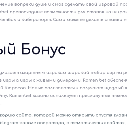
ние вопреки душе и смог сделать свой игровой пр
bet превосходные возможности для ставок на широ
кетбол и киберспорт. Сами можете делать ставки н
й Бонус
редлагает азартным игрокам широкий выбор игр на р
 игры а игры с живыми дилерами. Ramen bet обеспе
ой Кюрасао. Новые пользователи получают щедрый 
ту. Ramenbet казино использует пресловутые техно
u
.
горию сайта, которой можно открыть спустя главн
Telegram-канале оператора, в тематических сайтах,