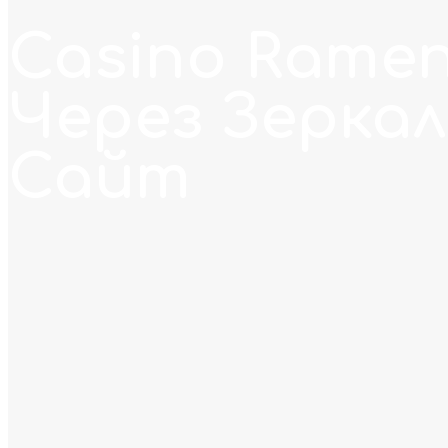
Casino Ramen
Через Зерка
Сайт