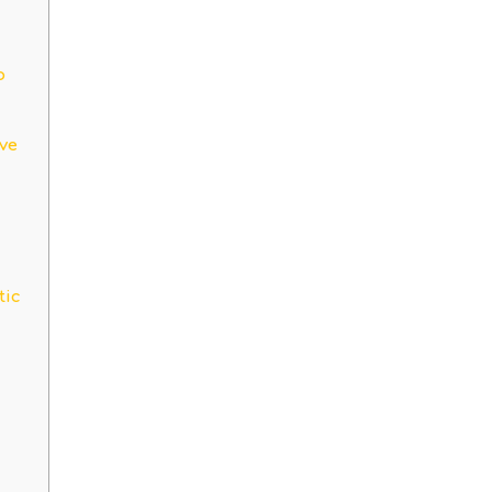
o
ve
tic