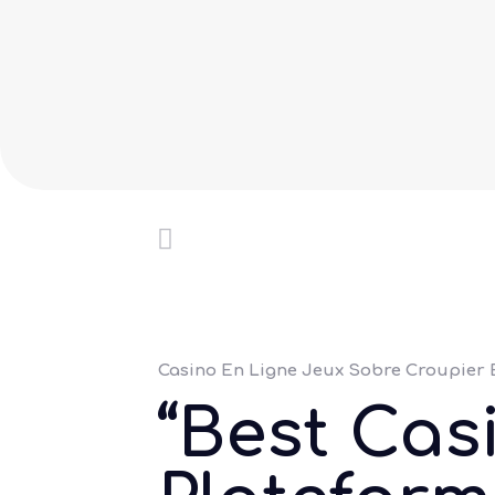
Casino En Ligne Jeux Sobre Croupier E
“Best Cas