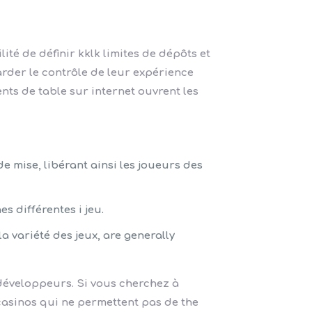
ité de définir kklk limites de dépôts et
rder le contrôle de leur expérience
nts de table sur internet ouvrent les
 mise, libérant ainsi les joueurs des
s différentes i jeu.
a variété des jeux, are generally
 développeurs. Si vous cherchez à
 casinos qui ne permettent pas de the