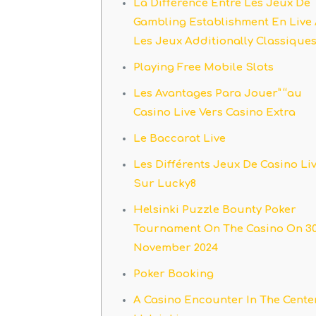
La Différence Entre Les Jeux De
Gambling Establishment En Live 
Les Jeux Additionally Classique
Playing Free Mobile Slots
Les Avantages Para Jouer” “au
Casino Live Vers Casino Extra
Le Baccarat Live
Les Différents Jeux De Casino Li
Sur Lucky8
Helsinki Puzzle Bounty Poker
Tournament On The Casino On 3
November 2024
Poker Booking
A Casino Encounter In The Cente