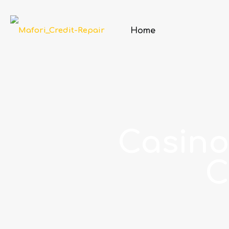
Home
Casino
C