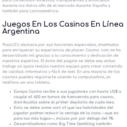
para contenidos honestos, transparentes y enfocados
durante los datos afin de el mercado durante España y
también para Latinoamérica.
Juegos En Los Casinos En Línea
Argentina
PlayUZU destaca por sus funciones especiales, diseñadas
para enriquecer su experiencia de placer. Casino. com ze ha
desarrollado mil gracias a la conocimiento y dedicación de
nuestros expertos. El éxito del pagina se debe way arduo
trabajo os quais realiza nuestro equipo para crear contenido
de calidad, informativo y fácil de leer. En una mayoría de los
casinos puedes registrarte usando tu computadora, un
teléfono um una tableta.
Europa Casino recibe a sus jugadores con hasta US$ a
couple of. 400 en bonos de bienvenida para casino,
distribuidos sobre el primer depósito de cada mes.
Esto se debe some sort of que las habilidades del
jugador podran reducir la ventaja de la casa —que es
para las más bajas—, incluso por por debajo del 1%.
Desarrolladores como Big Time Gambling también