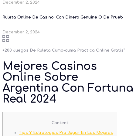
December 2, 2024
Ruleta Online De Casino ️ Con Dinero Genuine O De Prueb
December 2, 2024
+200 Juegos De Ruleta Cuma-cuma Practica Online Gratis”
Mejores Casinos
Online Sobre
Argentina Con Fortuna
Real 2024
Content
Tips Y Estrategias Pra Jugar En Las Mejores