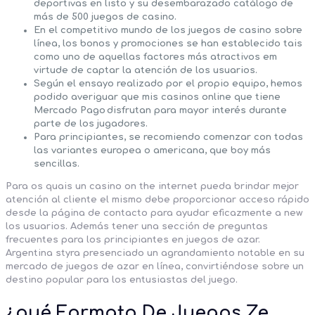
deportivas en listo y su desembarazado catálogo de
más de 500 juegos de casino.
En el competitivo mundo de los juegos de casino sobre
línea, los bonos y promociones se han establecido tais
como uno de aquellas factores más atractivos em
virtude de captar la atención de los usuarios.
Según el ensayo realizado por el propio equipo, hemos
podido averiguar que mis casinos online que tiene
Mercado Pago disfrutan para mayor interés durante
parte de los jugadores.
Para principiantes, se recomiendo comenzar con todas
las variantes europea o americana, que boy más
sencillas.
Para os quais un casino on the internet pueda brindar mejor
atención al cliente el mismo debe proporcionar acceso rápido
desde la página de contacto para ayudar eficazmente a new
los usuarios. Además tener una sección de preguntas
frecuentes para los principiantes en juegos de azar.
Argentina styra presenciado un agrandamiento notable en su
mercado de juegos de azar en línea, convirtiéndose sobre un
destino popular para los entusiastas del juego.
¿qué Formato De Juegos Ze