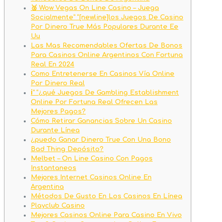
🥈 Wow Vegas On Line Casino – Juega
Socialmente” “[newline]los Juegos De Casino
Por Dinero True Más Populares Durante Ee
Uu
Las Mas Recomendables Ofertas De Bonos
Para Casinos Online Argentinos Con Fortuna
Real En 2024
Como Entretenerse En Casinos Vía Online
Por Dinero Real
ℹ️” “¿qué Juegos De Gambling Establishment
Online Por Fortuna Real Ofrecen Las
Mejores Pagos?
Cómo Retirar Ganancias Sobre Un Casino
Durante Línea
¿puedo Ganar Dinero True Con Una Bono
Bad Thing Depósito?
Melbet – On Line Casino Con Pagos
Instantaneos
Mejores Internet Casinos Online En
Argentina
Métodos De Gusto En Los Casinos En Línea
Playclub Casino
Mejores Casinos Online Para Casino En Vivo