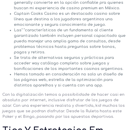
generally convierte en la opción confiable pra quienes
buscan mi experiencia de casino premium en México.
Captain Cooks Casino es un destacado casino sobre
línea que destina a los jugadores argentinos una
emocionante y segura conocimiento de juego.
Las” “características de un fundamento al cliente
garantizado también incluyen personal capacitado que
pueda manejar una amplia gama de consultas, desde
problemas técnicos hasta preguntas sobre bonos,
pagos y retiros.
Se trata de alternativas seguras y prácticas para
acceder way catálogo completo sobre juegos y
bonificaciones de los importantes casinos argentinos.
Hemos tomado en consideración no solo un diseño de
las páginas web, estrella de la optimización para
distintos aparelhos y si cuenta con una app.
Con la digitalización temos a possibilidade de hacer casi en
absoluto por internet, inclusive disfrutar de los juegos de
azar. Con una experiencia realista y divertida, kid muchos los
juegos que se podran disfrutar. Desde la Ruleta hasta este
Poker y el Bingo, pasando por las apuestas deportivas.