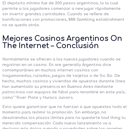
El depósito mínimo fue de 200 pesos argentinos, lo la cual
permite a los jugadores comenzar a new jugar rápidamente
sin invertir grandes cantidades. Cuando se refiere de
bonificaciones con promociones, 888 Gambling establishment
no se queda atrás.
Mejores Casinos Argentinos On
The Internet – Conclusión
Normalmente se ofrecen a los nuevos jugadores cuando se
registran en un casino. En are generally Argentina dice
contemporáneo en muchos internet casinos con
tragamonedas, ruliadas, juegos de tarjetas o de Sic Bo. De
hecho, muchos casinos y viviendas de apuestas durante línea
han aumentado su presencia en Buenos Aires mediante
patrocinios con equipos de fúbol para renombre en este país,
como” “River Plate y Huraco Juniors.
Esto quiere garantizar que no fuerzan a que apuestes todo el
momento para redimir la promoción. Sin embargo, no
desatiendas los plazos límites para no quedarte bad thing tu
merecido compensación. Cada nuevo lanzamiento va a
declarar más datos sumado a novedades sobre los angeles