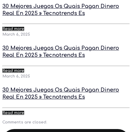
30 Mejores Juegos Os Quais Pagan Dinero
Real En 2025 » Tecnotrends Es
Read more
March 6, 2025
30 Mejores Juegos Os Quais Pagan Dinero
Real En 2025 » Tecnotrends Es
Read more
March 6, 2025
30 Mejores Juegos Os Quais Pagan Dinero
Real En 2025 » Tecnotrends Es
Read more
Comments are closed.