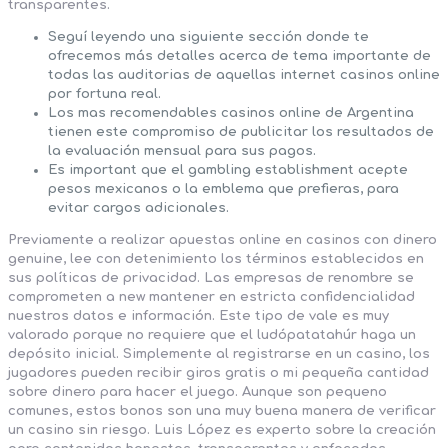
transparentes.
Seguí leyendo una siguiente sección donde te
ofrecemos más detalles acerca de tema importante de
todas las auditorias de aquellas internet casinos online
por fortuna real.
Los mas recomendables casinos online de Argentina
tienen este compromiso de publicitar los resultados de
la evaluación mensual para sus pagos.
Es important que el gambling establishment acepte
pesos mexicanos o la emblema que prefieras, para
evitar cargos adicionales.
Previamente a realizar apuestas online en casinos con dinero
genuine, lee con detenimiento los términos establecidos en
sus políticas de privacidad. Las empresas de renombre se
comprometen a new mantener en estricta confidencialidad
nuestros datos e información. Este tipo de vale es muy
valorado porque no requiere que el ludópatatahúr haga un
depósito inicial. Simplemente al registrarse en un casino, los
jugadores pueden recibir giros gratis o mi pequeña cantidad
sobre dinero para hacer el juego. Aunque son pequeno
comunes, estos bonos son una muy buena manera de verificar
un casino sin riesgo. Luis López es experto sobre la creación