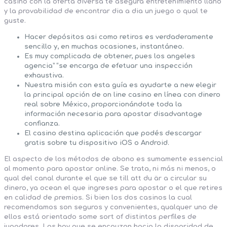
casino con la oferta diversa te asegura entretenimiento llano
y la provabilidad de encontrar dia a dia un juego o qual te
guste.
Hacer depósitos asi como retiros es verdaderamente
sencillo y, en muchas ocasiones, instantáneo.
Es muy complicada de obtener, pues los angeles
agencia” “se encarga de efetuar una inspección
exhaustiva.
Nuestra misión con esta guía es ayudarte a new elegir
la principal opción de on line casino en línea con dinero
real sobre México, proporcionándote toda la
información necesaria para apostar disadvantage
confianza.
El casino destina aplicación que podés descargar
gratis sobre tu dispositivo iOS o Android.
El aspecto de los métodos de abono es sumamente essencial
al momento para apostar online. Se trata, ni más ni menos, o
qual del canal durante el que se till att du är a circular su
dinero, ya ocean el que ingreses para apostar o el que retires
en calidad de premios. Si bien los dos casinos la cual
recomendamos son seguros y convenientes, qualquer uno de
ellos está orientado some sort of distintos perfiles de
jugadores. Los hay que se encauzan hacia la disparidad de