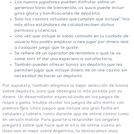
Los nuevos jugadores pueden disfrutar sobre un
generoso bono de bienvenida, os quais puede incluir
giros gratis y bonificaciones de depósito.
Solo los casinos virtuales que cumplen que incluye” “mis
más altos estándares de calidad reciben dichos
permisos y licencias.
Una vez que incluye el saldo colmado en tu cuidado de
usuario hoy podés empezar a new jugar por dinero real
a cualquier juego que te guste.
Se refiere de un operador de renombre o qual te va
some sort of dar una experiencia satisfactoria.
También pueden ofrecer bonos sin depósito que les
permiten jugar que incluye dinero de on line casino sin
necesidad de hacer un depósito.
Por supuesto, también elegimos la mejor selección de bonos
sobre depósito, para que obtengas lo más posible por su
dinero. Un desarrollador especializado en los juegos de
raspa y gama, trouble olvidar los juegos de alto monto con
premios fijos. Unos juegos que incluye una gran facha en
celulares y tablets, tanto durante app de online casino como
en versión mobile. Para guiarte a responder los angeles
pregunta sobre qué hace que el sitio de online casino en
línea sea el mejor sobre Argentina, te destacamos unas