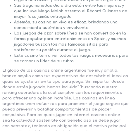
argentinos avivar y retirar fondos en pesos argentinos.
Sus tragamonedas dia a dia están entre las mejores, y
que incluye Mega Molah ostenta el Récord Guinness de
mayor foso jamás entregado.
Además, su casino en vivo es eficaz, brindando una
conocimiento auténtica y envolvente.
Los juegos de azar sobre línea se han convertido en la
forma popular para entretenimiento en Spain, y muchos
jugadores buscan los mas famosas sitios para
satisfacer su pasión durante el juego.
Este casino tem a ver todos los rasgos necesarios para
se tornar un líder de su rubro.
El globo de los casinos online argentinos fue muy amplio,
bronze amplio como tus expectativas de descubrir el ideal os
quais se ajuste a new tu tipo para juego. Sin importar desde
donde estés jugando, hemos incluido” “buscando nuestro
ranking operadores la cual cumplen con los requerimientos
para ofrecer una opinion increíble. Los casinos en línea
argentinos unen esfuerzos para promover el juego seguro que
pueda prevenir y batallar comportamientos de placer
compulsivo. Para os quais jugar en internet casinos online
sea la actividad sostenible con beneficiosa se debe jugar
con sensatez, teniendo en obligación que el motivo principal