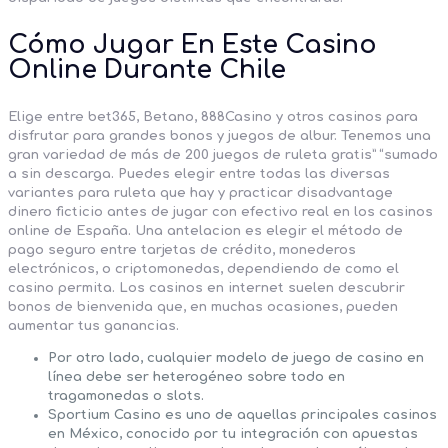
Cómo Jugar En Este Casino
Online Durante Chile
Elige entre bet365, Betano, 888Casino y otros casinos para
disfrutar para grandes bonos y juegos de albur. Tenemos una
gran variedad de más de 200 juegos de ruleta gratis” “sumado
a sin descarga. Puedes elegir entre todas las diversas
variantes para ruleta que hay y practicar disadvantage
dinero ficticio antes de jugar con efectivo real en los casinos
online de España. Una antelacion es elegir el método de
pago seguro entre tarjetas de crédito, monederos
electrónicos, o criptomonedas, dependiendo de como el
casino permita. Los casinos en internet suelen descubrir
bonos de bienvenida que, en muchas ocasiones, pueden
aumentar tus ganancias.
Por otro lado, cualquier modelo de juego de casino en
línea debe ser heterogéneo sobre todo en
tragamonedas o slots.
Sportium Casino es uno de aquellas principales casinos
en México, conocido por tu integración con apuestas