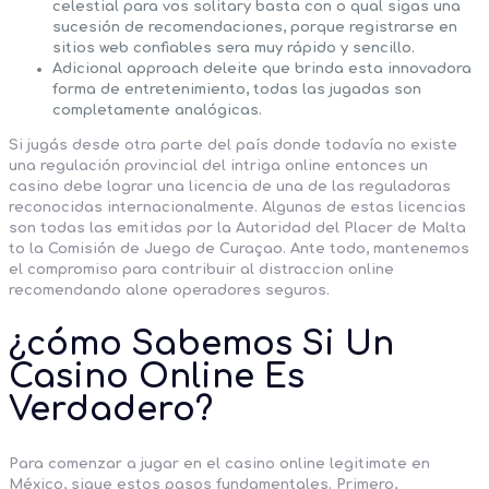
celestial para vos solitary basta con o qual sigas una
sucesión de recomendaciones, porque registrarse en
sitios web confiables sera muy rápido y sencillo.
Adicional approach deleite que brinda esta innovadora
forma de entretenimiento, todas las jugadas son
completamente analógicas.
Si jugás desde otra parte del país donde todavía no existe
una regulación provincial del intriga online entonces un
casino debe lograr una licencia de una de las reguladoras
reconocidas internacionalmente. Algunas de estas licencias
son todas las emitidas por la Autoridad del Placer de Malta
to la Comisión de Juego de Curaçao. Ante todo, mantenemos
el compromiso para contribuir al distraccion online
recomendando alone operadores seguros.
¿cómo Sabemos Si Un
Casino Online Es
Verdadero?
Para comenzar a jugar en el casino online legitimate en
México, sigue estos pasos fundamentales. Primero,