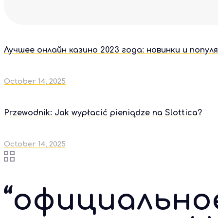
Лучшее онлайн казино 2023 года: новинки и попу
October 14, 2025
Przewodnik: Jak wypłacić pieniądze na Slottica?
October 14, 2025
“официальное