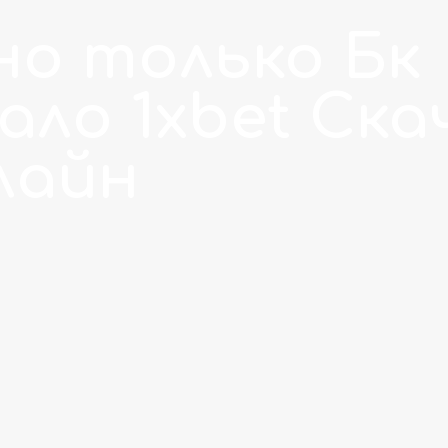
ино только Бк
ало 1xbet Ск
лайн