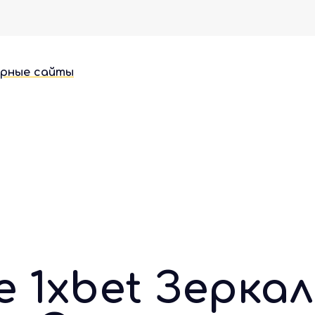
лярные сайты
 1xbet Зерка