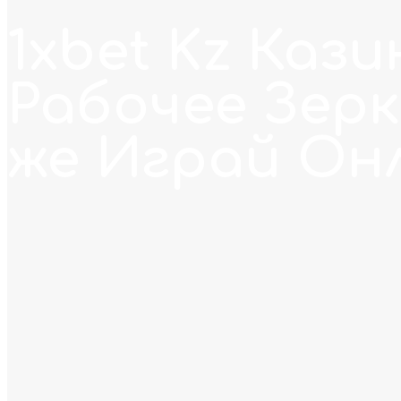
1xbet Kz Каз
Рабочее Зерк
же Играй Он