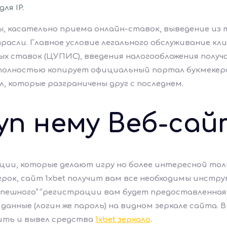
ля IP.
ы, касательно приема онлайн-ставок, выведение из
асли. Главное условие легального обслуживание кл
х ставок (ЦУПИС), введения налогообложения получ
 полностью копирует официальный портал букмекер
, которые разграничены друг с последнем.
п нему Веб-сай
кции, которые делают игру но более интересной тол
рок, сайт 1xbet получит вам все необходимы инстр
пешного” “регистрации вам будет предоставленная 
данные (логин же пароль) на видном зеркале сайта. 
ить и вывел средства
1xbet зеркало
.