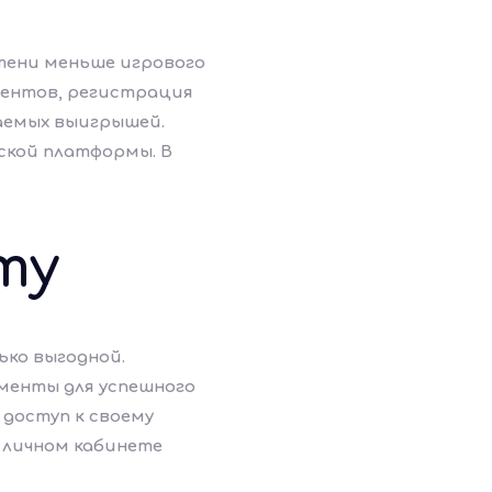
 тени меньше игрового
иентов, регистрация
аемых выигрышей.
ской платформы. В
ту
ько выгодной.
ументы для успешного
доступ к своему
В личном кабинете