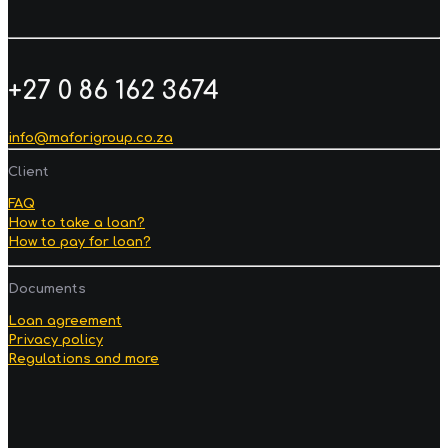
+27 0 86 162 3674
info@maforigroup.co.za
Client
FAQ
How to take a loan?
How to pay for loan?
Documents
Loan agreement
Privacy policy
Regulations and more