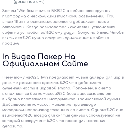
(доменное имя).
Затем 1Win был только БК%2C а сейчас это крупная
платформа с несколькими тысячами развлечений. При
этом 1Вин не останавливаются и добавляет новые
автоматы. Когда пользователь скачает и установить
софт на устройство%2C ему дадут бонус на 5 тыс. Чтобы
взять его%2C нужно открыть приложение и зайти в
профиль.
In Видео Покер На
Официальном Сайте
Нему тому же%2C 1win предлагает живые дилеры для игр в
режиме реального времени%2C что добавляет
аутентичности в игровой этапа. Пополнение счета
выполняется без комиссии%2C безо зависимости от
выбрано платежного инструмента и зачисляемой суммы.
Действовать комиссия может же при выводе
материальнопроизводственных со счета. Одноиз%2C она
взимается%2C тогда для снятия деньги используется не
который инструмент%2C что позже для внесения
депозита.