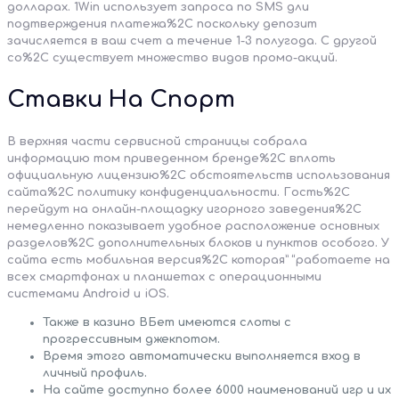
долларах. 1Win использует запроса по SMS дли
подтверждения платежа%2C поскольку депозит
зачисляется в ваш счет а течение 1-3 полугода. С другой
со%2C существует множество видов промо-акций.
Ставки На Спорт
В верхняя части сервисной страницы собрала
информацию том приведенном бренде%2C вплоть
официальную лицензию%2C обстоятельств использования
сайта%2C политику конфиденциальности. Гость%2C
перейдут на онлайн-площадку игорного заведения%2C
немедленно показывает удобное расположение основных
разделов%2C дополнительных блоков и пунктов особого. У
сайта есть мобильная версия%2C которая” “работаете на
всех смартфонах и планшетах с операционными
системами Android и iOS.
Также в казино ВБет имеются слоты с
прогрессивным джекпотом.
Время этого автоматически выполняется вход в
личный профиль.
На сайте доступно более 6000 наименований игр и их