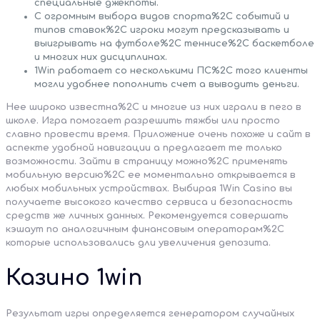
специальные джекпоты.
С огромным выбора видов спорта%2C событий и
типов ставок%2C игроки могут предсказывать и
выигрывать на футболе%2C теннисе%2C баскетболе
и многих них дисциплинах.
1Win работает со несколькими ПС%2C того клиенты
могли удобнее пополнить счет а выводить деньги.
Нее широко известна%2C и многие из них играли в пего в
школе. Игра помогает разрешить тяжбы или просто
славно провести время. Приложение очень похоже и сайт в
аспекте удобной навигации а предлагает те только
возможности. Зайти в страницу можно%2C применять
мобильную версию%2C ее моментально открывается в
любых мобильных устройствах. Выбирая 1Win Casino вы
получаете высокого качество сервиса и безопасность
средств же личных данных. Рекомендуется совершать
кэшаут по аналогичным финансовым операторам%2C
которые использовались дли увеличения депозита.
Казино 1win
Результат игры определяется генератором случайных