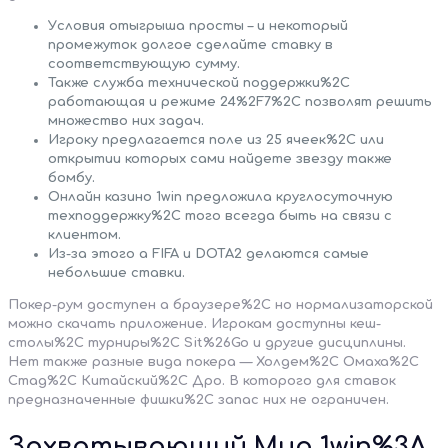
Условия отыгрыша просты – и некоторый
промежуток долгое сделайте ставку в
соответствующую сумму.
Также служба технической поддержки%2C
работающая и режиме 24%2F7%2C позволят решить
множество них задач.
Игроку предлагается поле из 25 ячеек%2C или
открытии которых сами найдете звезду также
бомбу.
Онлайн казино 1win предложила круглосуточную
техподдержку%2C того всегда быть на связи с
клиентом.
Из-за этого а FIFA и DOTA2 делаются самые
небольшие ставки.
Покер-рум доступен а браузере%2C но нормализаторской
можно скачать приложение. Игрокам доступны кеш-
столы%2C турниры%2C Sit%26Go и другие дисциплины.
Нет также разные вида покера — Холдем%2C Омаха%2C
Стад%2C Китайский%2C Дро. В которого для ставок
предназначенные фишки%2C запас них не ограничен.
Захватывающий Мир 1win%3A