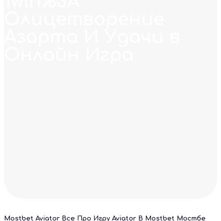
1win%3A
Олицетворение
Азарта И Удачи в
Онлайн Игра
Mostbet Aviator Все Про Игру Aviator В Mostbet Мостбе