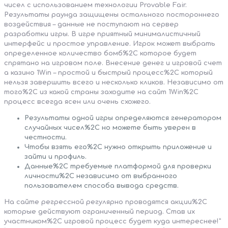
чисел с использованием технологии Provable Fair.
Результаты раунда защищены остального постороннего
воздействия – данные не поступают на сервер
разработки игры. В игре приятный минималистичный
интерфейс и простое управление. Игрок может выбрать
определенное количество бомб%2C которое будет
спрятано на игровом поле. Внесение денег и игровой счет
а казино 1Win – простой и быстрый процесс%2C который
нельзя завершить всего и несколько кликов. Независимо от
того%2C из какой страны заходите на сайт 1Win%2C
процесс всегда ясен или очень схожего.
Результаты одной игры определяются генератором
случайных чисел%2C но можете быть уверен в
честности.
Чтобы взять его%2C нужно открыть приложение и
зайти и профиль.
Данные%2C требуемые платформой для проверки
личности%2C независимо от выбранного
пользователем способа вывода средств.
На сайте регрессной регулярно проводятся акции%2C
которые действуют ограниченный период. Став их
участником%2C игровой процесс будет куда интереснее!”