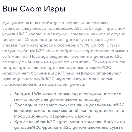
Вин Слот Игры
Дли участия в их необходимо играть и автоматы
соответствующего поставщика%2C соблюдая при этом
условия%2C касающиеся суммы ставок и немногих других
аспектов. Оператор делает доплату к выигрышу по
ставке типа «экспресс» и размере от 7% до 15%. Этого
получить бонус%2C важно собрать экспресс мегаграммов
из 5 матчей. Награда выдается реальные деньгами%2C
поэтому амаинтин не нужно отыгрывать. Также на сайте
оператора есть интересные игровые режимы%2C
которых нет больше нигде.” “[newline]Игрок становится
руководством клуба%2C играет в турнирах с всеми
пользователями и выигрывает деньги.
Введя в 1 Win казино промокод в специальное поле
можно получить дополнительно награду.
Последние создают эксклюзивные развлечения%2C
которые имею несколько иной тип по сравнению со
традиционными азартными играми.
Кроме кэшбека%2C здесь можно заиметь бонусы на
депозит%2C фриспины%2C дополнительные сумм и