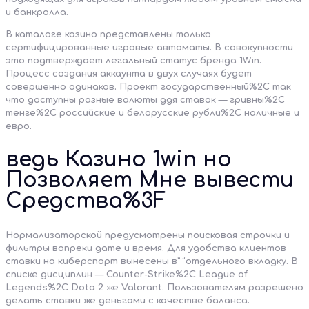
и банкролла.
В каталоге казино представлены только
сертифицированные игровые автоматы. В совокупности
это подтверждает легальный статус бренда 1Win.
Процесс создания аккаунта в двух случаях будет
совершенно одинаков. Проект государственный%2C так
что доступны разные валюты ддя ставок — гривны%2C
тенге%2C российские и белорусские рубли%2C наличные и
евро.
ведь Казино 1win но
Позволяет Мне вывести
Средства%3F
Нормализаторской предусмотрены поисковая строчки и
фильтры вопреки дате и время. Для удобства клиентов
ставки на киберспорт вынесены в” “отдельного вкладку. В
списке дисциплин — Counter-Strike%2C League of
Legends%2C Dota 2 же Valorant. Пользователям разрешено
делать ставки же деньгами с качестве баланса.