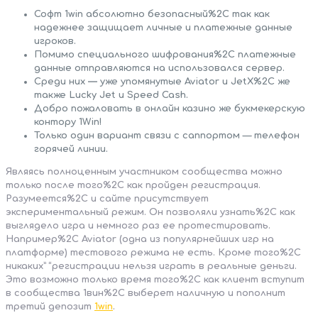
Софт 1win абсолютно безопасный%2C так как
надежнее защищает личные и платежные данные
игроков.
Помимо специального шифрования%2C платежные
данные отправляются на использовался сервер.
Среди них ― уже упомянутые Aviator и JetX%2C же
также Lucky Jet и Speed Cash.
Добро пожаловать в онлайн казино же букмекерскую
контору 1Win!
Только один вариант связи с саппортом — телефон
горячей линии.
Являясь полноценным участником сообщества можно
только после того%2C как пройден регистрация.
Разумеется%2C и сайте присутствует
экспериментальный режим. Он позволяли узнать%2C как
выглядело игра и немного раз ее протестировать.
Например%2C Aviator (одна из популярнейших игр на
платформе) тестового режима не есть. Кроме того%2C
никаких” “регистрации нельзя играть в реальные деньги.
Это возможно только время того%2C как клиент вступит
в сообщества 1вин%2C выберет наличную и пополнит
третий депозит
1win
.