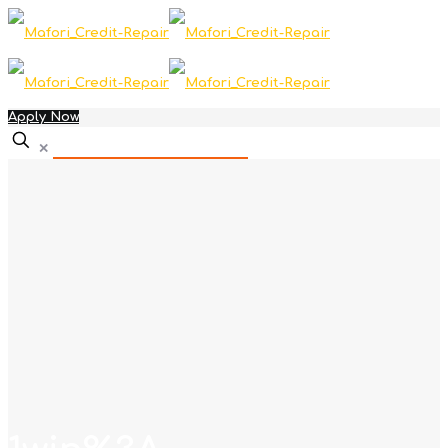
Apply Now
✕