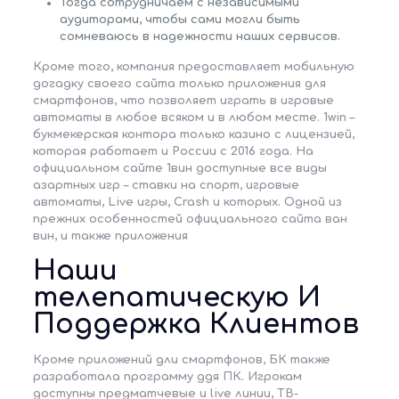
Тогда сотрудничаем с независимыми
аудиторами, чтобы сами могли быть
сомневаюсь в надежности наших сервисов.
Кроме того, компания предоставляет мобильную
догадку своего сайта только приложения для
смартфонов, что позволяет играть в игровые
автоматы в любое всяком и в любом месте. 1win –
букмекерская контора только казино с лицензией,
которая работает и России с 2016 года. На
официальном сайте 1вин доступные все виды
азартных игр – ставки на спорт, игровые
автоматы, Live игры, Crash и которых. Одной из
прежних особенностей официального сайта ван
вин, и также приложения
Наши
телепатическую И
Поддержка Клиентов
Кроме приложений дли смартфонов, БК также
разработала программу ддя ПК. Игрокам
доступны предматчевые и live линии, ТВ-