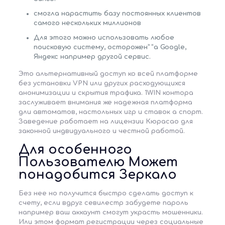
смогла нарастить базу постоянных клиентов
самого нескольких миллионов
Для этого м͏ожно использова͏ть любое
поисковую систему, осторожен” “а Google,
Яндекс например другой сервис.
Это альтернативный доступ ко всей платформе
без установки VPN или других расходующихся
анонимизации и скрытия трафика. 1WIN контора
заслуживает внимания же надежная платформа
дли автоматов, настольных игр и ставок а спорт.
Заведение работает на лицензии Кюрасао для
законной индвидуального и честной работой.
Для особенного
Пользователю Может
понадобится Зеркало
Без нее но получится быстро сделать доступ к
счету, если вдруг севилестр забудете пароль
например ваш аккаунт смогут украсть мошенники.
Или этом формат регистрации через социальные