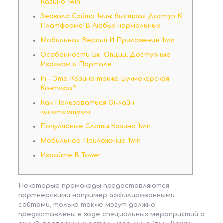
Казино 1win
Зеркало Сайта 1вин: быстрая Доступ К
Платформе В Любых нормальных
Мобильная Версия И Приложение 1win
Особенности Бк: Опции, Доступные
Игрокам и Портале
In – Это Казино также Букмекерская
Контора?
Как Пользоваться Онлайн-
кинотеатром
Популярные Слоты Казино 1win
Мобильное Приложение 1win
Играйте В Tower
Некоторые промокоды предоставляются
партнерскими например аффилированными
сайтами, только также могут должно
предоставлены в ходе специальных мероприятий а