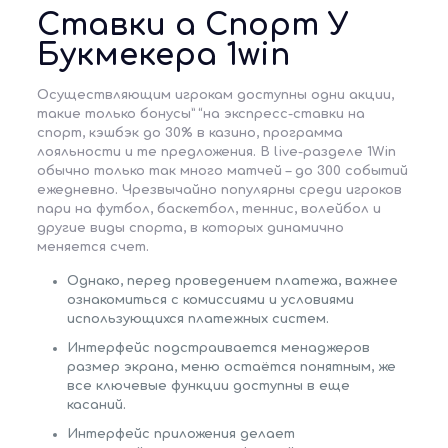
Ставки а Спорт У
Букмекера 1win
Осуществляющим игрокам доступны одни акции,
такие только бонусы” “на экспресс-ставки на
спорт, кэшбэк до 30% в казино, программа
лояльности и те предложения. В live-разделе 1Win
обычно только так много матчей – до 300 событий
ежедневно. Чрезвычайно популярны среди игроков
пари на футбол, баскетбол, теннис, волейбол и
другие виды спорта, в которых динамично
меняется счет.
Однако, перед проведением платежа, важнее
ознакомиться с комиссиями и условиями
использующихся платежных систем.
Интерфейс подстраивается менаджеров
размер экрана, меню остаётся понятным, же
все ключевые функции доступны в еще
касаний.
Интерфейс приложения делает