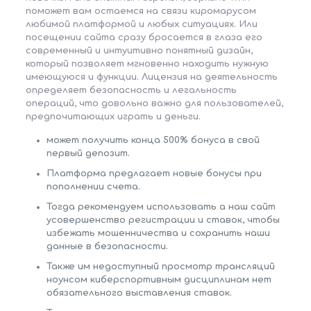
поможет вам остаемся на связи киромарусом
любимой платформой и любых ситуациях. Или
посещении сайта сразу бросается в глаза его
современный и интуитивно понятный дизайн,
который позволяет мгновенно находить нужную
имеющуюся и функции. Лицензия на деятельность
определяет безопасность и легальность
операций, что довольно важно для пользователей,
предпочитающих играть и деньги.
может получить конца 500% бонуса в свой
первый депозит.
Платформа предлагает новые бонусы при
пополнении счета.
Тогда рекомендуем использовать а наш сайт
усовершенство регистрации и ставок, чтобы
избежать мошенничества и сохранить наши
данные в безопасности.
Также им недоступный просмотр трансляций
ноунсом киберспортивным дисциплинам нет
обязательного выставления ставок.