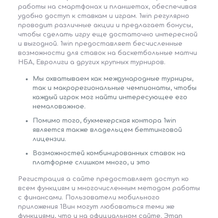
работы на смартфонах и планшетах, обеспечивая
удобно доступ к ставкам и играм. 1win регулярно
проводит различные акции и предлагает бонусы,
чтобы сделать игру еще достаточно интересной
и выгодной. 1win предоставляет бесчисленные
возможности для ставок на баскетбольные матчи
НБА, Евролиги а других крупных турниров.
Мы охватываем как международные турниры,
так и макрорегиональные чемпионаты, чтобы
каждый игрок мог найти интересующее его
немаловажное.
Помимо того, букмекерская контора 1win
является также владельцем беттинговой
лицензии.
Возможностей комбинированных ставок на
платформе слишком много, и это
Регистрация а сайте предоставляет доступ ко
всем функциям и многочисленным методом работы
с финансами. Пользователи мобильного
приложения 1Вин могут любоваться теми же
функциями, что и на официальном сайте. Этап