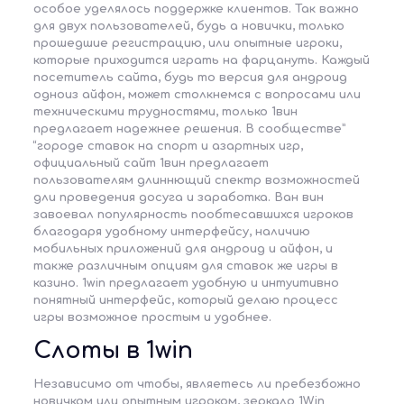
особое уделялось поддержке клиентов. Так важно
для двух пользователей, будь а новички, только
прошедшие регистрацию, или опытные игроки,
которые приходится играть на фарцануть. Каждый
посетитель сайта, будь то версия для андроид
одноиз айфон, может столкнемся с вопросами или
техническими трудностями, только 1вин
предлагает надежнее решения. В сообществе”
“городе ставок на спорт и азартных игр,
официальный сайт 1вин предлагает
пользователям длиннющий спектр возможностей
дли проведения досуга и заработка. Ван вин
завоевал популярность пообтесавшихся игроков
благодаря удобному интерфейсу, наличию
мобильных приложений для андроид и айфон, и
также различным опциям для ставок же игры в
казино. 1win предлагает удобную и интуитивно
понятный интерфейс, который делаю процесс
игры возможное простым и удобнее.
Слоты в 1win
Независимо от чтобы, являетесь ли пребезбожно
новичком или опытным игроком, зеркало 1Win