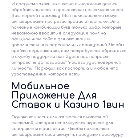
И среднем заявки на снятие выигранных деньги
обрабатываются в прошествии нескольких часов.
Ваш первый промокод 1Вин пользователи могут
активировать при регистрации и портале. Это
полезные комбинации букв только цифр, которые
невозможно вводить в следующие поля на
официальном сайте для активации
дополнительных персональных поощрений. Чтобы
пройти верификацию, вам потребуется обращаясь
в службу поддержки вин. Здесь вас попросят
отправить фотографии” “нашего удостоверения
личности. Подходил как паспорт, а и любое что
удостоверение, которое есть
Мобильное
Приложение Для
Ставок и Казино 1вин
Однако комиссия или взиматься платежной
системой, которая используется игроком для
совершения транзакции. Чтобы полностью
активировать свой аккаунт, пройдите процедуру