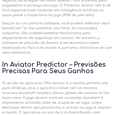
seguida, recarregue teu saldo usando 1 dos sistemas para
pagamento e prossiga pro jogo. O Predictor Aviator 1win é um
libro especializado baseado em inteligência artificial, os
quais prevê o trayectoria do jogo (95% de precisão).
Graças ao uso perform software, você poderá melhorar seus
beneficios” “at the aumentar seu forte. As transações
suspeitas são cuidadosamente monitoradas pelo
departamento de segurança do cassino. No entanto, u
software de previsão do Aviator é um recordista sobre
downloads no País e do mundo e, portanto, familiarize-se com
seus elementos.
In Aviator Predictor – Previsões
Precisas Para Seus Ganhos
“A versão do aplicativo 1Win Aviator é a mesma perform site
para desktop, pois o aplicativo móvel tem os mesmos
recursos elizabeth funções, bônus, games de cassino at the
muito mais. O jogo Aviator está em ascensão elizabeth é
amplamente utilizado, além de ocuparse um lugar sobre
destaque dentro weil plataforma, o acesso ao jogo é simples
e rápido. O aplicativo no ano de si é diversificado, com