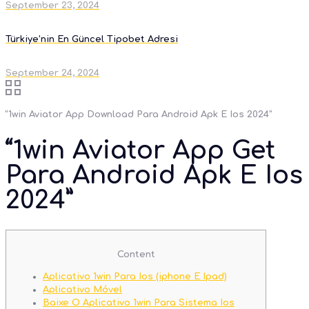
September 23, 2024
Türkiye’nin En Güncel Tipobet Adresi
September 24, 2024
“1win Aviator App Download Para Android Apk E Ios 2024”
“1win Aviator App Get
Para Android Apk E Ios
2024”
Content
Aplicativo 1win Para Ios (iphone E Ipad)
Aplicativo Móvel
Baixe O Aplicativo 1win Para Sistema Ios