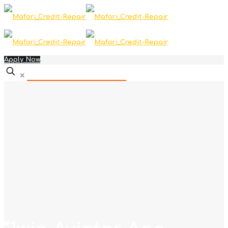
Apply Now
✕