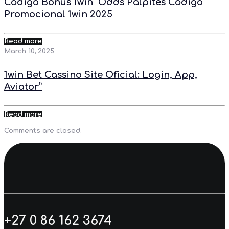
Código Bônus 1win ️ Odds Palpites Código
Promocional 1win 2025
Read more
March 10, 2025
1win Bet Cassino Site Oficial: Login, App,
Aviator”
Read more
Comments are closed.
+27 0 86 162 3674