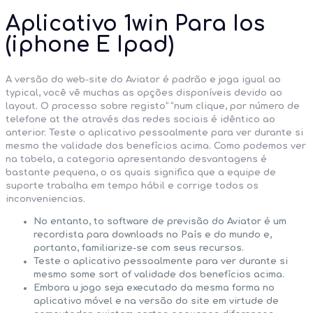
Aplicativo 1win Para Ios
(iphone E Ipad)
A versão do web-site do Aviator é padrão e joga igual ao
typical, você vê muchas as opções disponíveis devido ao
layout. O processo sobre registo” “num clique, por número de
telefone at the através das redes sociais é idêntico ao
anterior. Teste o aplicativo pessoalmente para ver durante si
mesmo the validade dos benefícios acima. Como podemos ver
na tabela, a categoria apresentando desvantagens é
bastante pequena, o os quais significa que a equipe de
suporte trabalha em tempo hábil e corrige todos os
inconveniencias.
No entanto, to software de previsão do Aviator é um
recordista para downloads no País e do mundo e,
portanto, familiarize-se com seus recursos.
Teste o aplicativo pessoalmente para ver durante si
mesmo some sort of validade dos benefícios acima.
Embora u jogo seja executado da mesma forma no
aplicativo móvel e na versão do site em virtude de