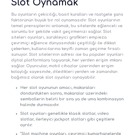
Slot Oynamak
Bu oyunların çekiciliği, basit kuralları ve rastgele şans
faktörünün büyük bir rol oynamasıdır. Slot oyunlarının
temel prensiplerini anlamak, bu sitelerde eğlenceli ve
sorumlu bir şekilde vakit geçirmenizi sağlar. Slot
siteleri oyunları, sürükleyici grafikleri empieza
çevrimiçi eğlence dünyasındaki çeşitliliği ile dikkat
çekerken, kullanıcılarına keyifli zaman geçirme fırsatı
sunuyor. Slot sitelerinin adresi ise bu popüler oyunları
dijital platformlara taşıyarak, her yerden erişim imkanı
sağlar. Oyuncular, mobil cihazlar üzerinden erişim
kolaylığı sayesinde, diledikleri yerden ve zamandan
bağımsız olarak slot oyunları oynayabilir.
Her slot oyununun amacı, makaraları
döndürdükten sonra, makaralar üzerindeki
sembollerin belirli bir sıra ya de uma kombinasyon
halinde durmasıdır.
Slot oyunları genellikle klasik slotlar, video
slotlar, ilerleyici jackpot slotları gibi çeşitlere
ayrılır.
“Slot machine oyunları, çevrimiçi kumarhanelerde