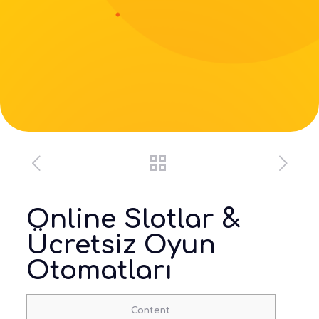
Online Slotlar &
Ücretsiz Oyun
Otomatları
Content