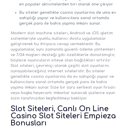
en popüler aktivitelerden biri olarak öne çıkıyor.
Bu siteler genellikle casino oyunlarına de uma ev
sahipliği yapar ve kullanıcılara sanal ortamda
gerçek para ile bahis yapma imkanı sunar.
Modern slot machine siteleri, Android ve iOS işletim
sistemleriyle uyumlu, kullanıcı dostu uygulamalar
geliştirerek bu ihtiyaca cevap vermektedir. Bu
uygulamalar, aynı zamanda güvenli ödeme yöntemleri
ve 7/24 müşteri desteği gibi özelliklerle donatılmıştır,
böylece oyuncuların siteye olan bağlılıkları artırılır.
Slot siteleri, çevrimiçi olarak çeşitli slot oyunlarını
oynayabileceğiniz internet siteleridir. Bu siteler
genellikle casino oyunlarına da ev sahipliği yapar ve
kullanıcılara sanal ortamda gerçek para ile bahis
yapma imkanı sunar. Size bir sürü serbest oyun fırsatı
veya başka heyecanlı imkanlar sunacak yüzlerce oyun
sizin tarafınızdan keşfedilmeyi bekliyor.
Slot Siteleri, Canlı On Line
Casino Slot Siteleri Empieza
Bonusları