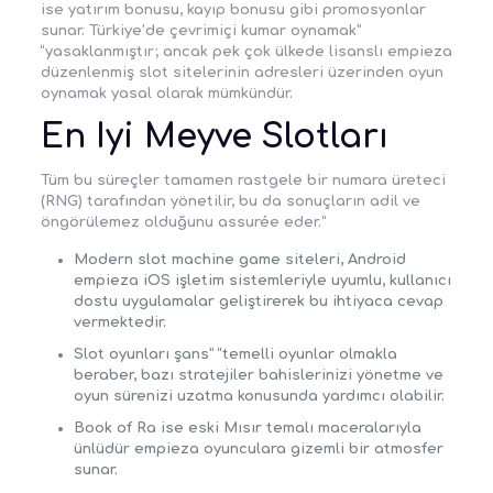
ise yatırım bonusu, kayıp bonusu gibi promosyonlar
sunar. Türkiye’de çevrimiçi kumar oynamak”
“yasaklanmıştır; ancak pek çok ülkede lisanslı empieza
düzenlenmiş slot sitelerinin adresleri üzerinden oyun
oynamak yasal olarak mümkündür.
En Iyi Meyve Slotları
Tüm bu süreçler tamamen rastgele bir numara üreteci
(RNG) tarafından yönetilir, bu da sonuçların adil ve
öngörülemez olduğunu assurée eder.”
Modern slot machine game siteleri, Android
empieza iOS işletim sistemleriyle uyumlu, kullanıcı
dostu uygulamalar geliştirerek bu ihtiyaca cevap
vermektedir.
Slot oyunları şans” “temelli oyunlar olmakla
beraber, bazı stratejiler bahislerinizi yönetme ve
oyun sürenizi uzatma konusunda yardımcı olabilir.
Book of Ra ise eski Mısır temalı maceralarıyla
ünlüdür empieza oyunculara gizemli bir atmosfer
sunar.