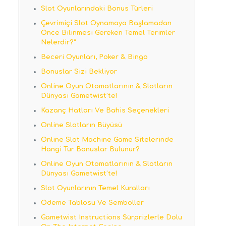
Slot Oyunlarındaki Bonus Türleri
Çevrimiçi Slot Oynamaya Başlamadan
Önce Bilinmesi Gereken Temel Terimler
Nelerdir?”
Beceri Oyunları, Poker & Bingo
Bonuslar Sizi Bekliyor
Online Oyun Otomatlarının & Slotların
Dünyası Gametwist’te!
Kazanç Hatları Ve Bahis Seçenekleri
Online Slotların Büyüsü
Online Slot Machine Game Sitelerinde
Hangi Tür Bonuslar Bulunur?
Online Oyun Otomatlarının & Slotların
Dünyası Gametwist’te!
Slot Oyunlarının Temel Kuralları
Ödeme Tablosu Ve Semboller
Gametwist Instructions Sürprizlerle Dolu