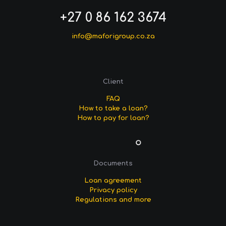
+27 0 86 162 3674
info@maforigroup.co.za
Client
FAQ
How to take a loan?
How to pay for loan?
Documents
Loan agreement
Privacy policy
Regulations and more