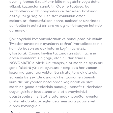
oyun içi bonus özelliklerin kilidini açabilir veya daha
yüksek kazançlar sunabilir. Ödeme tablosu, bu
sembollerin kombinasyonları ve değerleri hakkında
detaylı bilgi sağlar. Her slot oyununun amacı,
makaraları döndürdükten sonra, makaralar üzerindeki
sembollerin belirli bir sıra ya ag kombinasyon halinde
durmasıdır.
Çok sayıdaki kampanyalarımız ve sanal para birimimiz
Twistler sayesinde oyunların tadına” “varabileceksiniz,
hem de bazen bu dakikaların keyfini ücretsiz
çıkartarak. Casino keyfini taçlandıran slot machine
game oyunlarımızın çoğu, alanın lider firması
NOVOMATIC’e aittir. Unutmayın, slot machine oyunları
şans faktörü yüksek oyunlardır empieza her zaman
kazanma garantisi yoktur. Bu stratejilere ek olarak,
sorumlu bir şekilde oynamak her zaman en önemli
kuraldır. Sık yapılan hatalardan kaçınarak ve slot
machine game sitelerinin sunduğu benefit türlerinden
uygun şekilde faydalanarak slot deneyiminizi
geliştirebilirsiniz. Slot sitelerindeki popüler oyunlar
ankle rehab ebook eğlenceli hem para potansiyel
olarak kazançlıdır.