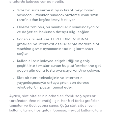
sitelerde kolayca yer edinebilir.
Size bir sürü serbest oyun fırsatı veya başka
heyecanlı imkanlar sunacak yüzlerce oyun sizin
tarafınızdan keşfedilmeyi bekliyor.
Ödeme tablosu, bu sembollerin kombinasyonları
ve değerleri hakkında detaylı bilgi sağlar.
Gonzo’s Quest, ise THREE DIMENSIONAL
grafikleri ve interaktif özellikleriyle modern slot
machine game oynamanın tadını çıkarmanızı
sağlar.
Kullanıcıların kolayca erişebildiği ve geniş
çeşitlilikte temalar sunan bu platformlar, the girl
geçen gün daha fazla oyuncuyu kendine çekiyor.
Slot siteleri, teknolojinin ve internetin
yaygınlaşmasıyla ortaya çıkan son derece
rekabetçi bir pazarı temsil eder.
Ayrıca, slot sitelerinin adresleri farklı sağlayıcılar
tarafından desteklendiği için, her biri farklı grafikler,
temalar ve ödül yapısı sunar. Çoğu slot sitesi yeni
kullanıcılarına hoş geldin bonusu, mevcut kullanıcılara