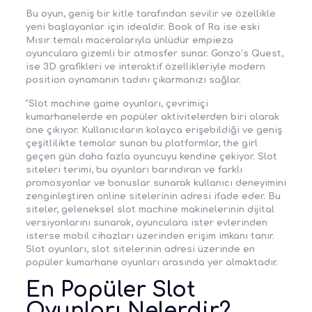
Bu oyun, geniş bir kitle tarafından sevilir ve özellikle
yeni başlayanlar için idealdir. Book of Ra ise eski
Mısır temalı maceralarıyla ünlüdür empieza
oyunculara gizemli bir atmosfer sunar. Gonzo’s Quest,
ise 3D grafikleri ve interaktif özellikleriyle modern
position oynamanın tadını çıkarmanızı sağlar.
“Slot machine game oyunları, çevrimiçi
kumarhanelerde en popüler aktivitelerden biri olarak
öne çıkıyor. Kullanıcıların kolayca erişebildiği ve geniş
çeşitlilikte temalar sunan bu platformlar, the girl
geçen gün daha fazla oyuncuyu kendine çekiyor. Slot
siteleri terimi, bu oyunları barındıran ve farklı
promosyonlar ve bonuslar sunarak kullanıcı deneyimini
zenginleştiren online sitelerinin adresi ifade eder. Bu
siteler, geleneksel slot machine makinelerinin dijital
versiyonlarını sunarak, oyunculara ister evlerinden
isterse mobil cihazları üzerinden erişim imkanı tanır.
Slot oyunları, slot sitelerinin adresi üzerinde en
popüler kumarhane oyunları arasında yer almaktadır.
En Popüler Slot
Oyunları Nelerdir?