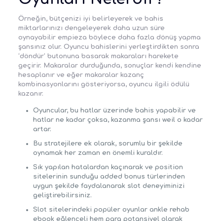
Örneğin, bütçenizi iyi belirleyerek ve bahis
miktarlarınızı dengeleyerek daha uzun süre
oynayabilir empieza böylece daha fazla dönüş yapma
şansınız olur. Oyuncu bahislerini yerleştirdikten sonra
‘döndür’ butonuna basarak makaraları harekete
geçirir. Makaralar durduğunda, sonuçlar kendi kendine
hesaplanır ve eğer makaralar kazanç
kombinasyonlarını gösteriyorsa, oyuncu ilgili ödülü
kazanır.
Oyuncular, bu hatlar üzerinde bahis yapabilir ve
hatlar ne kadar çoksa, kazanma şansı weil o kadar
artar.
Bu stratejilere ek olarak, sorumlu bir şekilde
oynamak her zaman en önemli kuraldır.
Sık yapılan hatalardan kaçınarak ve position
sitelerinin sunduğu added bonus türlerinden
uygun şekilde faydalanarak slot deneyiminizi
geliştirebilirsiniz.
Slot sitelerindeki popüler oyunlar ankle rehab
ebook eğlenceli hem para potansiyel olarak