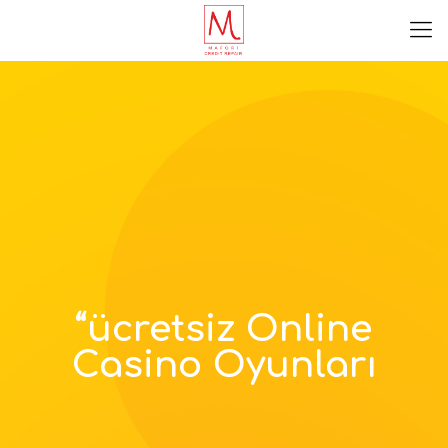
“ücretsiz Online
Casino Oyunları