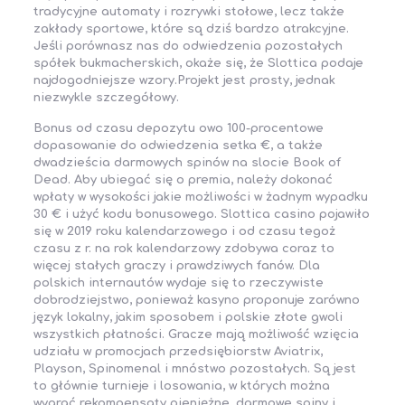
tradycyjne automaty i rozrywki stołowe, lecz także
zakłady sportowe, które są dziś bardzo atrakcyjne.
Jeśli porównasz nas do odwiedzenia pozostałych
spółek bukmacherskich, okaże się, że Slottica podaje
najdogodniejsze wzory.Projekt jest prosty, jednak
niezwykle szczegółowy.
Bonus od czasu depozytu owo 100-procentowe
dopasowanie do odwiedzenia setka €, a także
dwadzieścia darmowych spinów na slocie Book of
Dead. Aby ubiegać się o premia, należy dokonać
wpłaty w wysokości jakie możliwości w żadnym wypadku
30 € i użyć kodu bonusowego. Slottica casino pojawiło
się w 2019 roku kalendarzowego i od czasu tegoż
czasu z r. na rok kalendarzowy zdobywa coraz to
więcej stałych graczy i prawdziwych fanów. Dla
polskich internautów wydaje się to rzeczywiste
dobrodziejstwo, ponieważ kasyno proponuje zarówno
język lokalny, jakim sposobem i polskie złote gwoli
wszystkich płatności. Gracze mają możliwość wzięcia
udziału w promocjach przedsiębiorstw Aviatrix,
Playson, Spinomenal i mnóstwo pozostałych. Są jest
to głównie turnieje i losowania, w których można
wygrać rekompensaty pieniężne, darmowe spiny i