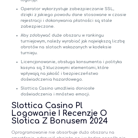
logotyp.
Operator wykorzystuje zabezpieczanie SSL,
dzięki z jakiego powodu dane stosowane w czasie
rejestracji i dokonywania płatności są stale
zabezpieczone.
Aby zdobywać duże obszaru w rankingu
turniejowym, należy wyrabiać jak największą liczbę
obrotów na slotach wskazanych w kodeksie
turnieju.
Licencjonowanie, obsługa konsumenta i polityka
kasyna są 3 kluczowymi elementami, które
wpływają na jakość i bezpieczeństwo
doświadczenia hazardowego.
Slottica Casino umożliwia doniosłe
doświadczenia i mnóstwo emocji.
Slottica Casino Pl ️
Logowanie I Recenzje O
Slotica Z Bonusem 2024
Oprogramowanie nie absorbuje dużo obszaru na