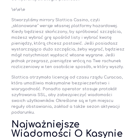
\e\e\e
Stworzyliśmy mirrory Slottica Casino, czyli
„sklonowane” wersje własnej platformy hazardowej.
Kiedy będziesz skończony, by spróbować szczęścia,
możesz wybrać grę spośród listy i wybrać kwotę
pieniędzy, którą chcesz postawić. Jeśli posiadasz
wystarczająco dużo szczęścia, żeby wygrać, będziesz
mógł natychmiast wypłacić własne wygrane. Jeśli
jednak przegrasz, pieniądze wrócą na Twe rachunek
rozliczeniowy w ten osobiście sposób, w który wyszły.
Slottica otrzymało licencję od czasu rządu Curacao,
która umożliwia maksymalne bezpieczeństwo i
wiarygodność. Ponadto operator stosuje protokół
szyfrowania SSL, aby zabezpieczyć wiadomości
swoich użytkowników. Określone są w tym miejscu
reguły obstawiania, zakład a także sezon aktywacji
podarunku.
Najważniejsze
Wiadomości O Kasynie