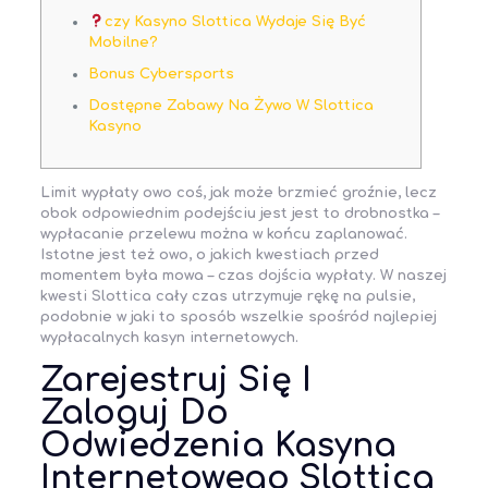
czy Kasyno Slottica Wydaje Się Być
Mobilne?
Bonus Cybersports
Dostępne Zabawy Na Żywo W Slottica
Kasyno
Limit wypłaty owo coś, jak może brzmieć groźnie, lecz
obok odpowiednim podejściu jest jest to drobnostka –
wypłacanie przelewu można w końcu zaplanować.
Istotne jest też owo, o jakich kwestiach przed
momentem była mowa – czas dojścia wypłaty. W naszej
kwesti Slottica cały czas utrzymuje rękę na pulsie,
podobnie w jaki to sposób wszelkie spośród najlepiej
wypłacalnych kasyn internetowych.
Zarejestruj Się I
Zaloguj Do
Odwiedzenia Kasyna
Internetowego Slottica