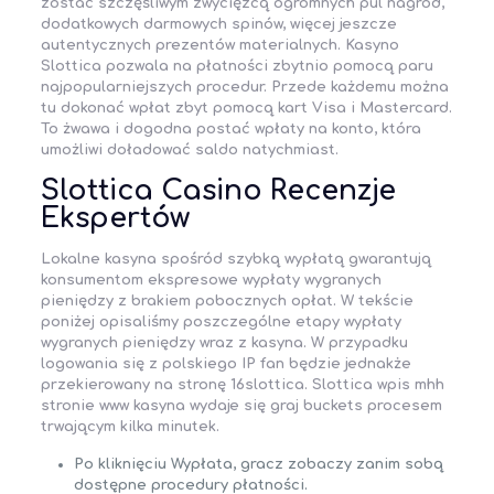
zostać szczęśliwym zwycięzcą ogromnych pul nagród,
dodatkowych darmowych spinów, więcej jeszcze
autentycznych prezentów materialnych. Kasyno
Slottica pozwala na płatności zbytnio pomocą paru
najpopularniejszych procedur. Przede każdemu można
tu dokonać wpłat zbyt pomocą kart Visa i Mastercard.
To żwawa i dogodna postać wpłaty na konto, która
umożliwi doładować saldo natychmiast.
Slottica Casino Recenzje
Ekspertów
Lokalne kasyna spośród szybką wypłatą gwarantują
konsumentom ekspresowe wypłaty wygranych
pieniędzy z brakiem pobocznych opłat. W tekście
poniżej opisaliśmy poszczególne etapy wypłaty
wygranych pieniędzy wraz z kasyna. W przypadku
logowania się z polskiego IP fan będzie jednakże
przekierowany na stronę 16slottica. Slottica wpis mhh
stronie www kasyna wydaje się graj buckets procesem
trwającym kilka minutek.
Po kliknięciu Wypłata, gracz zobaczy zanim sobą
dostępne procedury płatności.