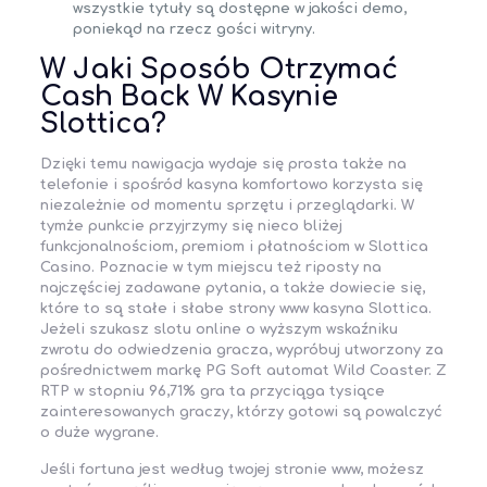
wszystkie tytuły są dostępne w jakości demo,
poniekąd na rzecz gości witryny.
W Jaki Sposób Otrzymać
Cash Back W Kasynie
Slottica?
Dzięki temu nawigacja wydaje się prosta także na
telefonie i spośród kasyna komfortowo korzysta się
niezależnie od momentu sprzętu i przeglądarki. W
tymże punkcie przyjrzymy się nieco bliżej
funkcjonalnościom, premiom i płatnościom w Slottica
Casino. Poznacie w tym miejscu też riposty na
najczęściej zadawane pytania, a także dowiecie się,
które to są stałe i słabe strony www kasyna Slottica.
Jeżeli szukasz slotu online o wyższym wskaźniku
zwrotu do odwiedzenia gracza, wypróbuj utworzony za
pośrednictwem markę PG Soft automat Wild Coaster. Z
RTP w stopniu 96,71% gra ta przyciąga tysiące
zainteresowanych graczy, którzy gotowi są powalczyć
o duże wygrane.
Jeśli fortuna jest według twojej stronie www, możesz