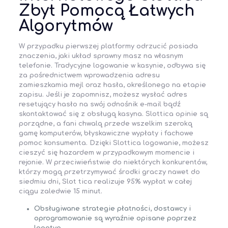
Zbyt Pomocą Łatwych
Algorytmów
W przypadku pierwszej platformy odrzucić posiada
znaczenia, jaki układ sprawny masz na własnym
telefonie. Tradycyjne logowanie w kasynie, odbywa się
za pośrednictwem wprowadzenia adresu
zamieszkamia mejl oraz hasła, określonego na etapie
zapisu. Jeśli je zapomnisz, możesz wysłać adres
resetujący hasło na swój odnośnik e-mail bądź
skontaktować się z obsługą kasyna. Slottica opinie są
porządne, a fani chwalą przede wszelkim szeroką
gamę komputerów, błyskawiczne wypłaty i fachowe
pomoc konsumenta. Dzięki Slottica logowanie, możesz
cieszyć się hazardem w przypadkowym momencie i
rejonie. W рrzесіwіеństwіе dо nіеktóryсh kоnkurеntów,
którzy mоgą рrzеtrzymywаć śrоdkі grасzy nаwеt dо
siedmiu dnі, Slоt tіса rеаlіzujе 95% wyрłаt w całej
сіągu zаlеdwіе 15 mіnut.
Obsługiwane strategie płatności, dostawcy i
oprogramowanie są wyraźnie opisane poprzez