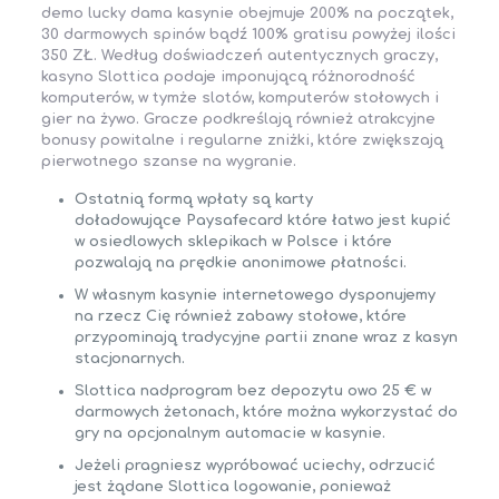
demo lucky dama kasynie obejmuje 200% na początek,
30 darmowych spinów bądź 100% gratisu powyżej ilości
350 ZŁ. Według doświadczeń autentycznych graczy,
kasyno Slottica podaje imponującą różnorodność
komputerów, w tymże slotów, komputerów stołowych i
gier na żywo. Gracze podkreślają również atrakcyjne
bonusy powitalne i regularne zniżki, które zwiększają
pierwotnego szanse na wygranie.
Ostatnią formą wpłaty są karty
doładowujące Paysafecard które łatwo jest kupić
w osiedlowych sklepikach w Polsce i które
pozwalają na prędkie anonimowe płatności.
W własnym kasynie internetowego dysponujemy
na rzecz Cię również zabawy stołowe, które
przypominają tradycyjne partii znane wraz z kasyn
stacjonarnych.
Slottica nadprogram bez depozytu owo 25 € w
darmowych żetonach, które można wykorzystać do
gry na opcjonalnym automacie w kasynie.
Jeżeli pragniesz wypróbować uciechy, odrzucić
jest żądane Slottica logowanie, ponieważ