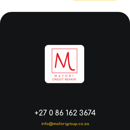
+27 0 86 162 3674
info@maforigroup.co.za