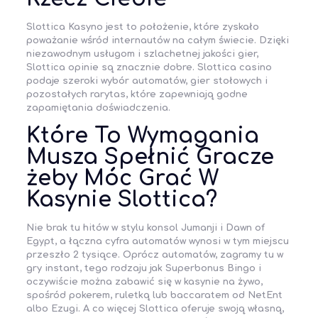
Slottica Kasyno jest to położenie, które zyskało
poważanie wśród internautów na całym świecie. Dzięki
niezawodnym usługom i szlachetnej jakości gier,
Slottica opinie są znacznie dobre. Slottica casino
podaje szeroki wybór automatów, gier stołowych i
pozostałych rarytas, które zapewniają godne
zapamiętania doświadczenia.
Które To Wymagania
Musza Spełnić Gracze
żeby Móc Grać W
Kasynie Slottica?
Nie brak tu hitów w stylu konsol Jumanji i Dawn of
Egypt, a łączna cyfra automatów wynosi w tym miejscu
przeszło 2 tysiące. Oprócz automatów, zagramy tu w
gry instant, tego rodzaju jak Superbonus Bingo i
oczywiście można zabawić się w kasynie na żywo,
spośród pokerem, ruletką lub baccaratem od NetEnt
albo Ezugi. A co więcej Slottica oferuje swoją własną,