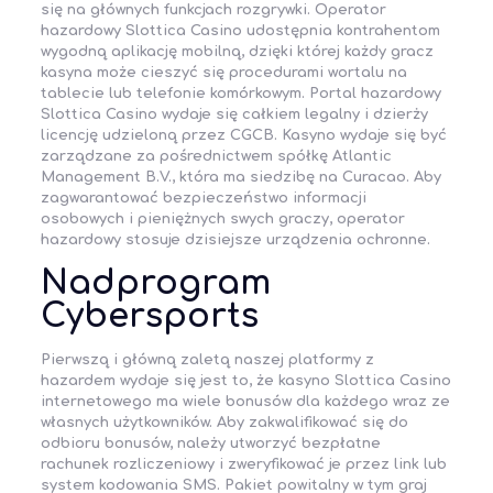
się na głównych funkcjach rozgrywki. Operator
hazardowy Slottica Casino udostępnia kontrahentom
wygodną aplikację mobilną, dzięki której każdy gracz
kasyna może cieszyć się procedurami wortalu na
tablecie lub telefonie komórkowym. Portal hazardowy
Slottica Casino wydaje się całkiem legalny i dzierży
licencję udzieloną przez CGCB. Kasyno wydaje się być
zarządzane za pośrednictwem spółkę Atlantic
Management B.V., która ma siedzibę na Curacao. Aby
zagwarantować bezpieczeństwo informacji
osobowych i pieniężnych swych graczy, operator
hazardowy stosuje dzisiejsze urządzenia ochronne.
Nadprogram
Cybersports
Pierwszą i główną zaletą naszej platformy z
hazardem wydaje się jest to, że kasyno Slottica Casino
internetowego ma wiele bonusów dla każdego wraz ze
własnych użytkowników. Aby zakwalifikować się do
odbioru bonusów, należy utworzyć bezpłatne
rachunek rozliczeniowy i zweryfikować je przez link lub
system kodowania SMS. Pakiet powitalny w tym graj