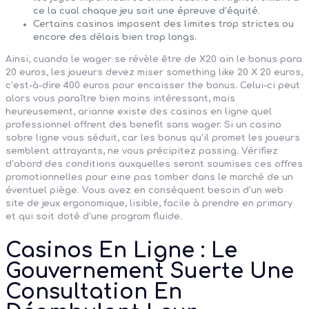
ce la cual chaque jeu soit une épreuve d’équité.
Certains casinos imposent des limites trop strictes ou
encore des délais bien trop longs.
Ainsi, cuando le wager se révèle être de X20 ain le bonus para
20 euros, les joueurs devez miser something like 20 X 20 euros,
c’est-à-dire 400 euros pour encaisser the bonus. Celui-ci peut
alors vous paraître bien moins intéressant, mais
heureusement, arianne existe des casinos en ligne quel
professionnel offrent des benefit sans wager. Si un casino
sobre ligne vous séduit, car les bonus qu’il promet les joueurs
semblent attrayants, ne vous précipitez passing. Vérifiez
d’abord des conditions auxquelles seront soumises ces offres
promotionnelles pour eine pas tomber dans le marché de un
éventuel piège. Vous avez en conséquent besoin d’un web
site de jeux ergonomique, lisible, facile à prendre en primary
et qui soit doté d’une program fluide.
Casinos En Ligne : Le
Gouvernement Suerte Une
Consultation En