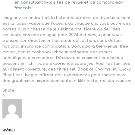
en consultant kklk sites de revue et de comparaison
français.
Imaginez un endroit où la liste des options de divertissement
est lui aussi vaste que l’océan, où chaque clic vous ouvre des
portes d’un richesse de jeu étincelant. Notre guide” “des
meilleurs casinos en ligne pour 2024 est conçu pour vous
transporter directement au cœur de l’action, sans détour
national insurance complication. Bonus para bienvenue, free
moves, bonus cashback, chacun présente des atouts
spécifiques à considérer. Découvrons comment ces bonus
peuvent enrichir votre expérience sobre jeu. Pour les familles
qui aiment l’aventure, des titres tel ‘Book of Charms’ et ‘Lucky
Plug Lost Jungle’ offrent des expériences palpitantes avec
des graphismes impressionnants et kklk histoires captivantes.
Share
0
admin