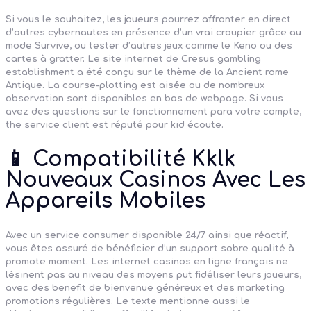
Si vous le souhaitez, les joueurs pourrez affronter en direct
d’autres cybernautes en présence d’un vrai croupier grâce au
mode Survive, ou tester d’autres jeux comme le Keno ou des
cartes à gratter. Le site internet de Cresus gambling
establishment a été conçu sur le thème de la Ancient rome
Antique. La course-plotting est aisée ou de nombreux
observation sont disponibles en bas de webpage. Si vous
avez des questions sur le fonctionnement para votre compte,
the service client est réputé pour kid écoute.
📱 Compatibilité Kklk
Nouveaux Casinos Avec Les
Appareils Mobiles
Avec un service consumer disponible 24/7 ainsi que réactif,
vous êtes assuré de bénéficier d’un support sobre qualité à
promote moment. Les internet casinos en ligne français ne
lésinent pas au niveau des moyens put fidéliser leurs joueurs,
avec des benefit de bienvenue généreux et des marketing
promotions régulières. Le texte mentionne aussi le