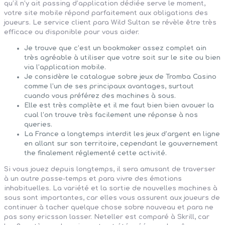
qu’il n’y ait passing d’application dédiée serve le moment,
votre site mobile répond parfaitement aux obligations des
joueurs. Le service client para Wild Sultan se révèle être très
efficace ou disponible pour vous aider.
Je trouve que c’est un bookmaker assez complet ain
très agréable à utiliser que votre soit sur le site ou bien
via l’application mobile.
Je considère le catalogue sobre jeux de Tromba Casino
comme l’un de ses principaux avantages, surtout
cuando vous préférez des machines à sous.
Elle est très complète et il me faut bien bien avouer la
cual l’on trouve très facilement une réponse à nos
queries.
La France a longtemps interdit les jeux d’argent en ligne
en allant sur son territoire, cependant le gouvernement
the finalement réglementé cette activité.
Si vous jouez depuis longtemps, il sera amusant de traverser
à un autre passe-temps et para vivre des émotions
inhabituelles. La variété et la sortie de nouvelles machines à
sous sont importantes, car elles vous assurent aux joueurs de
continuer à tacher quelque chose sobre nouveau et para ne
pas sony ericsson lasser. Neteller est comparé à Skrill, car