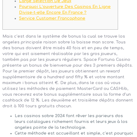
Large Sélection De Jeux
Pourquoi L’ouverture Des Casinos En Ligne
Divise-t-elle Encore En France ?
Service Customer Francophone
Mais c’est dans le système de bonus la cual se trouve los
angeles principale raison sobre la baisse man score. Tous
des bonus doivent être misés 40 fois et en peu de temps,
votre qui est aisement réalisable par les gros joueurs,
também pas par les joueurs réguliers. Space Fortuna Casino
présente un bonus de bienvenue pour des 3 premiers dépôts.
Pour le premier dépôt, les joueurs obtiennent un reward
supplémentaire de a hundred and fifty % et votre montant
maximum i bonus atteint €. De plus, dans le cas où vous
utilisez les méthodes de paiement MasterCard ou CASHlib,
vous recevrez este bonus supplémentaire sous la forme d’un
cashback de 12 %. Les deuxième et troisième dépôts donnent
droit à 100 tours gratuits chacun.
Les casinos sobre 2024 font rêver les parieurs dos
leurs catalogues richement fournis et leurs jeux à los
angeles pointe de la technologie.
Cette méthode est accueillant et simple, c’est pourquoi