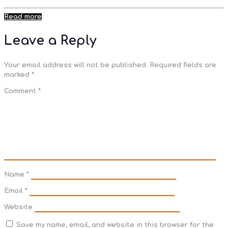
Read more
Leave a Reply
Your email address will not be published.
Required fields are
marked
*
Comment
*
Name
*
Email
*
Website
Save my name, email, and website in this browser for the