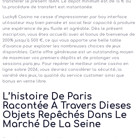
transférer le présent IBAN. Le dépôt minimum est de 15 € ou
la procédure de transfert est instantanée.
Lucky8 Casino ne cesse d’impressionner par boy interface
utilisateur muy bien pensée et social fear capacité à produire
une expérience de jeu fluide et agréable. Dès le présent
inscription, vous êtes accueilli avec el bonus de bienvenue de
200% jusqu’à 500 €, ce qui vous apporte une belle table
d’avance pour explorer les nombreuses choices de jeux
disponibles. Cette offre généreuse est un outstanding moyen
de maximiser vos premiers dépôts et de prolonger vos
sessions para jeu. Pour repérer le meilleur online casino en
ligne sobre 2024, vous devriez considérer la sécurité, la
variété des jeux, la qualité du service customer ainsi que
bonus en vente libre.
L’histoire De Paris
Racontée À Travers Dieses
Objets Repêchés Dans Le
Marché De La Seine