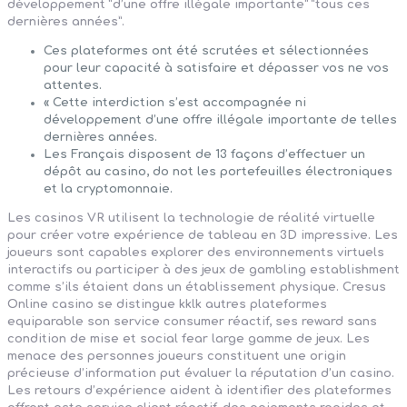
développement “d’une offre illégale importante” “tous ces
dernières années”.
Ces plateformes ont été scrutées et sélectionnées
pour leur capacité à satisfaire et dépasser vos ne vos
attentes.
« Cette interdiction s’est accompagnée ni
développement d’une offre illégale importante de telles
dernières années.
Les Français disposent de 13 façons d’effectuer un
dépôt au casino, do not les portefeuilles électroniques
et la cryptomonnaie.
Les casinos VR utilisent la technologie de réalité virtuelle
pour créer votre expérience de tableau en 3D impressive. Les
joueurs sont capables explorer des environnements virtuels
interactifs ou participer à des jeux de gambling establishment
comme s’ils étaient dans un établissement physique. Cresus
Online casino se distingue kklk autres plateformes
equiparable son service consumer réactif, ses reward sans
condition de mise et social fear large gamme de jeux. Les
menace des personnes joueurs constituent une origin
précieuse d’information put évaluer la réputation d’un casino.
Les retours d’expérience aident à identifier des plateformes