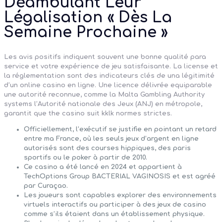
Déambulant Leur
Légalisation « Dès La
Semaine Prochaine »
Les avis positifs indiquent souvent une bonne qualité para
service et votre expérience de jeu satisfaisante. La license et
la réglementation sont des indicateurs clés de una légitimité
d’un online casino en ligne. Une licence délivrée equiparable
une autorité reconnue, comme la Malta Gambling Authority
systems l’Autorité nationale des Jeux (ANJ) en métropole,
garantit que the casino suit kklk normes strictes.
Officiellement, l’exécutif se justifie en pointant un retard
entre ma France, où les seuls jeux d’argent en ligne
autorisés sont des courses hippiques, des paris
sportifs ou le poker à partir de 2010.
Ce casino a été lancé en 2024 et appartient à
TechOptions Group BACTERIAL VAGINOSIS et est agréé
par Curaçao.
Les joueurs sont capables explorer des environnements
virtuels interactifs ou participer à des jeux de casino
comme s’ils étaient dans un établissement physique.