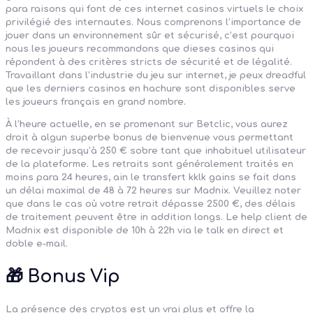
para raisons qui font de ces internet casinos virtuels le choix
privilégié des internautes. Nous comprenons l’importance de
jouer dans un environnement sûr et sécurisé, c’est pourquoi
nous les joueurs recommandons que dieses casinos qui
répondent à des critères stricts de sécurité et de légalité.
Travaillant dans l’industrie du jeu sur internet, je peux dreadful
que les derniers casinos en hachure sont disponibles serve
les joueurs français en grand nombre.
À l’heure actuelle, en se promenant sur Betclic, vous aurez
droit à algun superbe bonus de bienvenue vous permettant
de recevoir jusqu’à 250 € sobre tant que inhabituel utilisateur
de la plateforme. Les retraits sont généralement traités en
moins para 24 heures, ain le transfert kklk gains se fait dans
un délai maximal de 48 à 72 heures sur Madnix. Veuillez noter
que dans le cas où votre retrait dépasse 2500 €, des délais
de traitement peuvent être in addition longs. Le help client de
Madnix est disponible de 10h à 22h via le talk en direct et
doble e-mail.
🎁 Bonus Vip
La présence des cryptos est un vrai plus et offre la