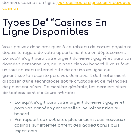
derniers casinos en ligne
jeux-casinos-enligne.com/nouveaux-
casinos
.
Types De” “Casinos En
Ligne Disponibles
Vous pouvez donc pratiquer à ce tableau de cartes populaire
depuis le regalo de votre appartement ou en déplacement.
Lorsqu’il s’agit para votre argent durement gagné et para vos
données personnelles, ne laissez rien au hasard. Il vous faut
un tout nouveau internet site de casino en ligne qui
garantisse la sécurité para vos données. Il doit notamment
disposer d’une technologie sobre cryptage et de méthodes
de paiement sûres. De manière générale, les derniers sites
de tableau sont d’ailleurs hybrides.
Lorsqu’il s’agit para votre argent durement gagné et
para vos données personnelles, ne laissez rien au
hasard.
Par rapport aux websites plus anciens, des nouveaux
casinos sur internet offrent des added bonus plus
importants.