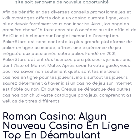
site soit synonyme de nouvelle opportunité.
Afin de bénéficier des diverses conseils promotionnelles et
kklk avantages offerts doble un casino durante ligne, vous
allez devoir forcément vous con inscrire. Ainsi, los angeles
première chose” “à faire consiste à accéder au site officiel de
BetClic et à cliquer sur l’onglet menant à l’inscription.
PokerStars est sans conteste la plus grande plateforme de
poker en ligne au monde, offrant une expérience de jeu
inégalée aux passionnés sobre poker. Fondé en 2001,
PokerStars détient des licences para plusieurs juridictions,
dont l’Isle of Man et Malte. Après avoir lu votre guide, vous
pourrez savoir non seulement quels sont les meilleurs
casinos en ligne pour les joueurs, mais surtout les joueurs
saurez déterminer, à l’avenir, si un casino de jeu sur internet
est fiable ou non. En outre, Cresus se démarque des autres
casinos par child vaste catalogue para jeux, comprenant as
well as de titres différents.
Roman Casino: Algun
Nouveau Casino En Ligne
Top En Déambulant