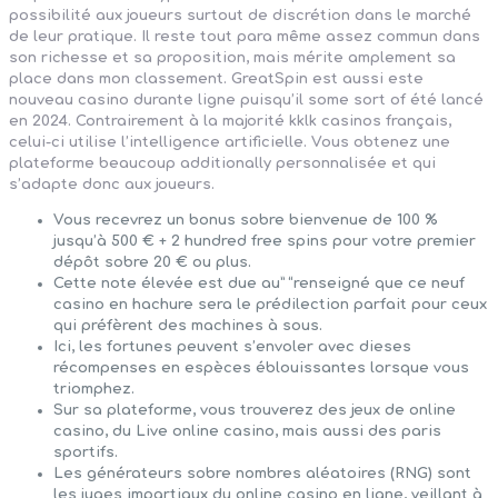
possibilité aux joueurs surtout de discrétion dans le marché
de leur pratique. Il reste tout para même assez commun dans
son richesse et sa proposition, mais mérite amplement sa
place dans mon classement. GreatSpin est aussi este
nouveau casino durante ligne puisqu’il some sort of été lancé
en 2024. Contrairement à la majorité kklk casinos français,
celui-ci utilise l’intelligence artificielle. Vous obtenez une
plateforme beaucoup additionally personnalisée et qui
s’adapte donc aux joueurs.
Vous recevrez un bonus sobre bienvenue de 100 %
jusqu’à 500 € + 2 hundred free spins pour votre premier
dépôt sobre 20 € ou plus.
Cette note élevée est due au” “renseigné que ce neuf
casino en hachure sera le prédilection parfait pour ceux
qui préfèrent des machines à sous.
Ici, les fortunes peuvent s’envoler avec dieses
récompenses en espèces éblouissantes lorsque vous
triomphez.
Sur sa plateforme, vous trouverez des jeux de online
casino, du Live online casino, mais aussi des paris
sportifs.
Les générateurs sobre nombres aléatoires (RNG) sont
les juges impartiaux du online casino en ligne, veillant à