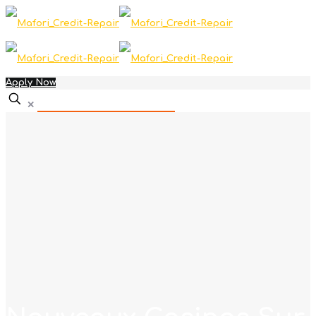
Apply Now
✕