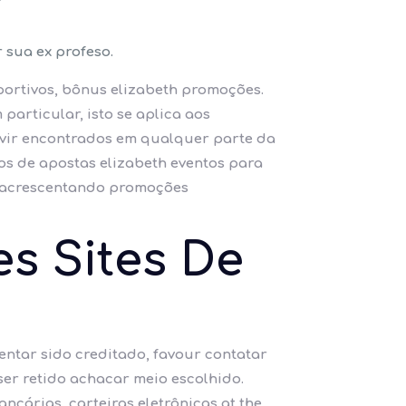
 sua ex profeso.
portivos, bônus elizabeth promoções.
articular, isto se aplica aos
ervir encontrados em qualquer parte da
os de apostas elizabeth eventos para
s, acrescentando promoções
s Sites De
sentar sido creditado, favour contatar
er retido achacar meio escolhido.
ncárias, carteiras eletrônicas at the