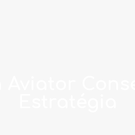
in Aviator Cons
Estratégia