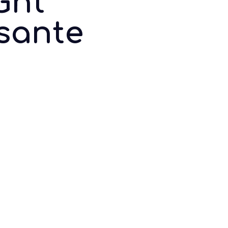
Ght
sante