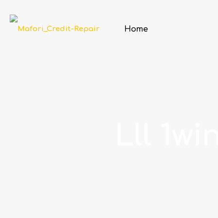
Home
Lll 1w