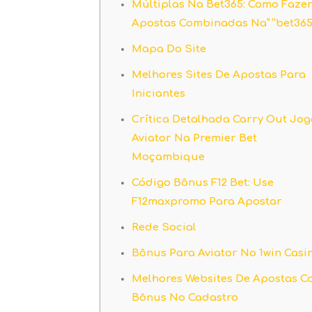
Múltiplas Na Bet365: Como Faze
Apostas Combinadas Na” “bet36
Mapa Do Site
Melhores Sites De Apostas Para
Iniciantes
Crítica Detalhada Carry Out Jog
Aviator Na Premier Bet
Moçambique
Código Bônus F12 Bet: Use
F12maxpromo Para Apostar
Rede Social
Bônus Para Aviator No 1win Casi
Melhores Websites De Apostas C
Bônus No Cadastro