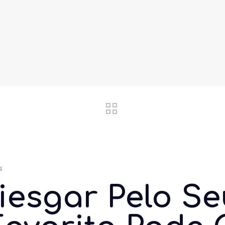
s
iesgar Pelo Se