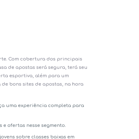
orte. Com cobertura dos principais
sa de apostas será segura, terá seu
rta esportiva, além para um
de bons sites de apostas, na hora
reça uma experiência completa para
s e ofertas nesse segmento.
jovens sobre classes baixas em