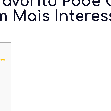
avorito Pode 
m Mais Interes
tes