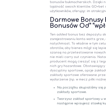
bonusów bukmacherskich. Dzięki n
lojalność swoich klientów. GO+bet
użytkowników, oferując im atrakcy
Darmowe Bonusy B
Bonusów Od” “wpł
Ten added bonus bez depozytu sk
zarejestrowaniu konta watts grze,
natychmiast. To właśnie w tym cel
obrotów, aby bienes mógł się lepie
szansę na przetestowanie nowych 
nie mieli carry out czynienia. Na
producent mogą cieszyć się z tego
nich gry hazardowe. Obstawiający
dyscypliny sportowe, opcje zakładó
zakłady sportowe oferowane przez 
wydarzenie (np. w mecz piłki nożnej
Na początku skupialiśmy się 
zakłady sportowe.
Tworzysz zakład sportowy u w
następnie wpisujesz stawkę k