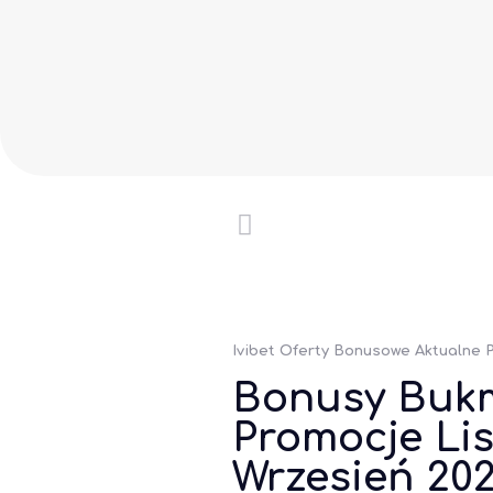
Ivibet Oferty Bonusowe Aktualne 
Bonusy Bukm
Promocje Lis
Wrzesień 20