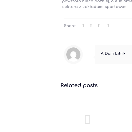
powstało nieco później, ale in orde
sektora z zakładami sportowymi.
Share
A Dem Litrik
Related posts