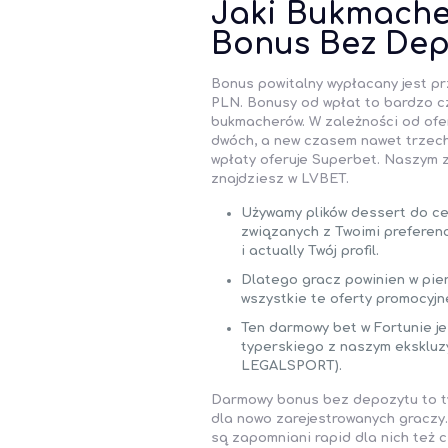
Jaki Bukmache
Bonus Bez Dep
Bonus powitalny wypłacany jest pr
PLN. Bonusy od wpłat to bardzo cz
bukmacherów. W zależności od ofe
dwóch, a new czasem nawet trzech
wpłaty oferuje Superbet. Naszym 
znajdziesz w LVBET.
Używamy plików dessert do cel
związanych z Twoimi preferenc
i actually Twój profil.
Dlatego gracz powinien w pie
wszystkie te oferty promocyjne
Ten darmowy bet w Fortunie j
typerskiego z naszym ekskluz
LEGALSPORT).
Darmowy bonus bez depozytu to tyl
dla nowo zarejestrowanych graczy. 
są zapomniani rapid dla nich też 