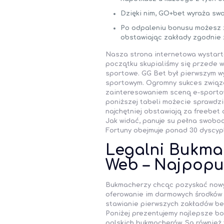
Dzięki nim, GO+bet wyraża swo
Po odpaleniu bonusu możesz 
obstawiając zakłady zgodnie
Nasza strona internetowa wystarto
początku skupialiśmy się przede 
sportowe. GG Bet był pierwszym wy
sportowym. Ogromny sukces związa
zainteresowaniem sceną e-sportow
poniższej tabeli możecie sprawdzi
najchętniej obstawiają za freebet
Jak widać, panuje su pełna swobo
Fortuny obejmuje ponad 30 dyscypl
Legalni Bukma
Web – Najpopul
Bukmacherzy chcąc pozyskać nowyc
oferowanie im darmowych środków 
stawianie pierwszych zakładów be
Poniżej prezentujemy najlepsze b
polskich bukmacherów. Są również 