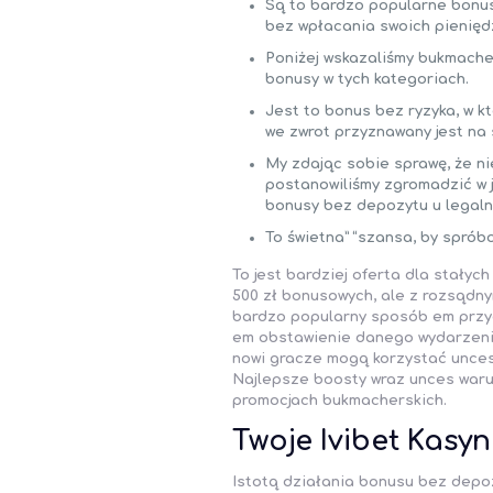
Są to bardzo popularne bonu
bez wpłacania swoich pienięd
Poniżej wskazaliśmy bukmache
bonusy w tych kategoriach.
Jest to bonus bez ryzyka, w k
we zwrot przyznawany jest na
My zdając sobie sprawę, że ni
postanowiliśmy zgromadzić w j
bonusy bez depozytu u legaln
To świetna” “szansa, by spróbo
To jest bardziej oferta dla stałych
500 zł bonusowych, ale z rozsądny
bardzo popularny sposób em przy
em obstawienie danego wydarzeni
nowi gracze mogą korzystać unces 
Najlepsze boosty wraz unces waru
promocjach bukmacherskich.
Twoje Ivibet Kasy
Istotą działania bonusu bez depoz