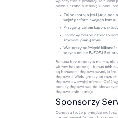
wykorzystanie promocji. Minusem je
pomniejszana o stawkę kuponu ora
Załóż konto, a jeśli już je pos
wejdź perform swojego konta.
Przygotuj zatem kupon, składa
Darmowy zakład oznacza możl
środkami pieniężnymi.
Wystarczy poświęcić kilkanaści
kasyno online FJEOFJ Bet sta
Bonusu bez depozytu nie ma, ale z
witryny hazardowej – bonus mhh z
są bonusami depozytowymi, które 
depozytu. Wielu graczy od razu c
depozytu w swojej ofercie. Otóż wy
bonusy depozytowe do pierwszych
depozytu nie istnieje.
Sponsorzy Ser
Oznacza to, że pieniądze możesz w
zaproponował freebet bez depozytu